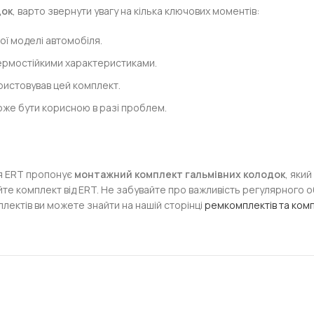
док
, варто звернути увагу на кілька ключових моментів:
ї моделі автомобіля.
ермостійкими характеристиками.
ристовував цей комплект.
може бути корисною в разі проблем.
ія ERT пропонує
монтажний комплект гальмівних колодок
, яки
айте комплект від ERT. Не забувайте про важливість регулярного 
плектів ви можете знайти на нашій сторінці
ремкомплектів та ком