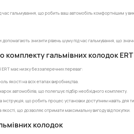
ід час гальмування, що робить ваш автомобіль комфортнішим у ви
и допомагають знизити рівень шуму під час гальмування, що знач
 комплекту гальмівних колодок ERT
ії ERT має низку беззаперечних переваг:
ль якості на всіх етапах виробництва.
арок автомобілів, що полегшує підбір необхідного комплекту.
та інструкція, що робить процес установки доступним навіть для ти
а якості, що дозволяє отримати максимальну вигоду від покупки.
льмівних колодок