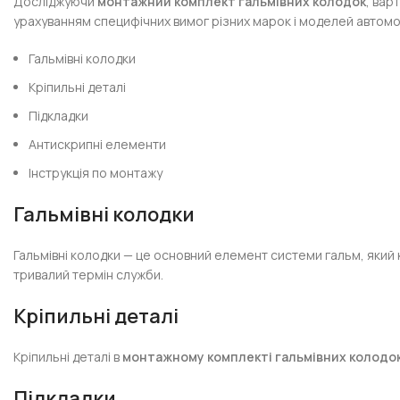
Досліджуючи
монтажний комплект гальмівних колодок
, вар
урахуванням специфічних вимог різних марок і моделей автомоб
Гальмівні колодки
Кріпильні деталі
Підкладки
Антискрипні елементи
Інструкція по монтажу
Гальмівні колодки
Гальмівні колодки — це основний елемент системи гальм, який
тривалий термін служби.
Кріпильні деталі
Кріпильні деталі в
монтажному комплекті гальмівних колодо
Підкладки