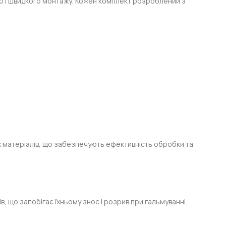
ного і швидкого монтажу. Кожен комплект розроблений з
х матеріалів, що забезпечують ефективність обробки та
ів, що запобігає їхньому знос і розрив при гальмуванні.