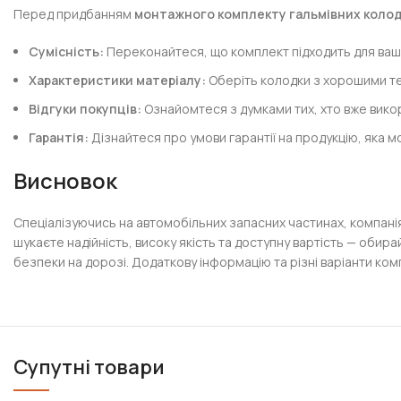
Перед придбанням
монтажного комплекту гальмівних коло
Сумісність:
Переконайтеся, що комплект підходить для вашо
Характеристики матеріалу:
Оберіть колодки з хорошими т
Відгуки покупців:
Ознайомтеся з думками тих, хто вже вико
Гарантія:
Дізнайтеся про умови гарантії на продукцію, яка 
Висновок
Спеціалізуючись на автомобільних запасних частинах, компан
шукаєте надійність, високу якість та доступну вартість — обир
безпеки на дорозі. Додаткову інформацію та різні варіанти ком
Супутні товари