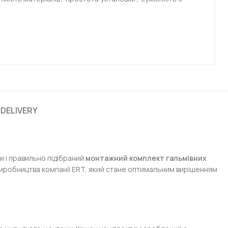
 DELIVERY
и і правильно підібраний
монтажний комплект гальмівних
иробництва компанії ERT, який стане оптимальним вирішенням