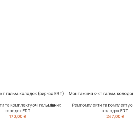
кт гальм. колодок (вир-во ERT)
Монтажний к-кт гальм. колодок
ШИК
ДОДАТИ В КОШИК
и та комплектуючі гальмівних
Ремкомплекти та комплектуюч
колодок ERT
колодок ERT
170,00
₴
247,00
₴