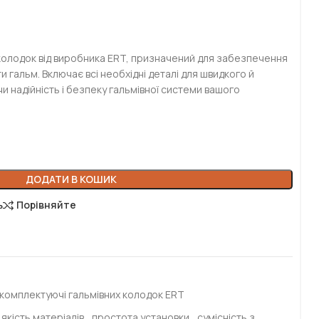
колодок від виробника ERT, призначений для забезпечення
 гальм. Включає всі необхідні деталі для швидкого й
 надійність і безпеку гальмівної системи вашого
ДОДАТИ В КОШИК
ь
Порівняйте
комплектуючі гальмівних колодок ERT
якість матеріалів
,
простота установки
,
сумісність з