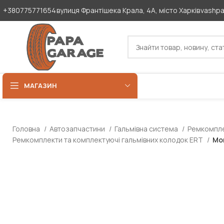
+380775771654
вулиця Франтішека Крала, 4А, місто Харків
vashp
МАГАЗИН
Головна
Автозапчастини
Гальмівна система
Ремкомпле
Ремкомплекти та комплектуючі гальмівних колодок ERT
Мо