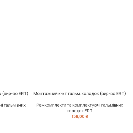
 (вир-во ERT)
Монтажний к-кт гальм. колодок (вир-во ERT)
ДОДАТИ В КОШИК
Д
і гальмівних
Ремкомплекти та комплектуючі гальмівних
колодок ERT
158,00
₴