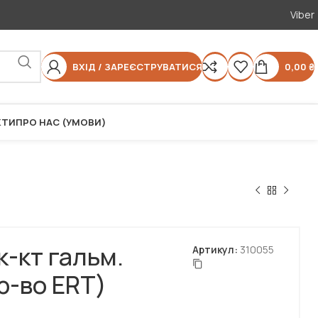
Viber
ВХІД / ЗАРЕЄСТРУВАТИСЯ
0,00
₴
КТИ
ПРО НАС (УМОВИ)
-кт гальм.
Артикул:
310055
р-во ERT)