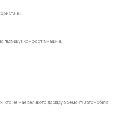
користанні.
но підвищує комфорт в машині.
х, хто не має великого досвіду в ремонті автомобілів.