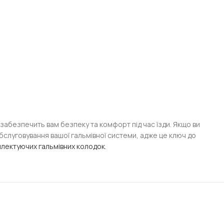
й забезпечить вам безпеку та комфорт під час їзди. Якщо ви
обслуговування вашої гальмівної системи, адже це ключ до
плектуючих гальмівних колодок
.