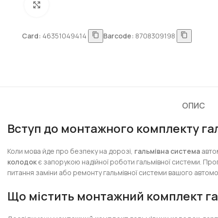
Натисніть, щоб збільшити
Card:
46351049414
Barcode:
8708309198
ОПИС
Вступ до монтажного комплекту га
Коли мова йде про безпеку на дорозі,
гальмівна система
автом
колодок
є запорукою надійної роботи гальмівної системи. Про
питання заміни або ремонту гальмівної системи вашого автомо
Що містить монтажний комплект га