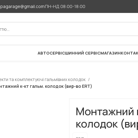
apagarage@gmail.com
ПН-НД 08:00-18:00
АВТОСЕРВІС
ШИННИЙ СЕРВІС
МАГАЗИН
КОНТА
кти та комплектуючі гальмівних колодок
нтажний к-кт гальм. колодок (вир-во ERT)
Монтажний к
колодок (ви