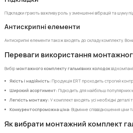
Підкладки грають важливу роль у зменшенні вібрацій та шуму п
Антискрипні елементи
Антискрипні елементи також входять до складу комплекту. Вон
Переваги використання монтажного
Вибір
монтажного комплекту гальмівних колодок
від компан
Якість і надійність:
Продукція ERT проходить строгий контро
Широкий асортимент:
Підходить для найбільш популярних м
Легкість монтажу:
У комплект входять усі необхідні деталі 
Конкурентоспроможна ціна:
Відмінне співвідношення ціни т
Як вибрати монтажний комплект га