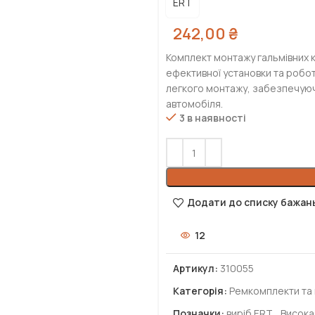
ERT
242,00
₴
Комплект монтажу гальмівних 
ефективної установки та роботи
легкого монтажу, забезпечуючи
автомобіля.
3 в наявності
Додати до списку бажан
12
Артикул:
310055
Категорія:
Ремкомплекти та 
Позначки:
виріб ERT
,
Висока 