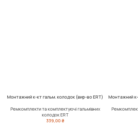
Монтажний к-кт гальм. колодок (вир-во ERT)
Монтажний к-
ДОДАТИ В КОШИК
ДОДАТИ В КО
Ремкомплекти та комплектуючі гальмівних
Ремкомплект
колодок ERT
339,00
₴