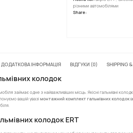
різними автомобілями
Share:
ДОДАТКОВА ІНФОРМАЦІЯ
ВІДГУКИ (0)
SHIPPING &
льмівних колодок
обіля займає одне з найважливіших місць. Якісні гальмівні колодк
понуємо вашій увазі
монтажний комплект гальмівних колодок
в
біля.
льмівних колодок ERT