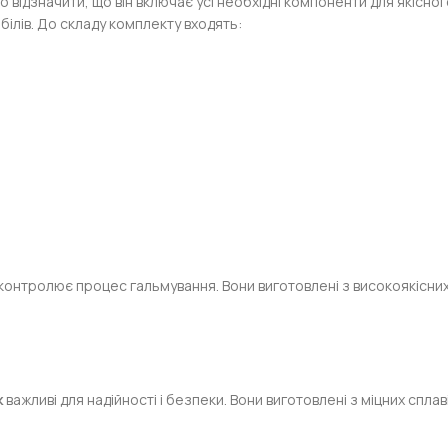
то відзначити, що він включає усі необхідні компоненти для якіс
ілів. До складу комплекту входять:
 контролює процес гальмування. Вони виготовлені з високоякісни
к
важливі для надійності і безпеки. Вони виготовлені з міцних сплав