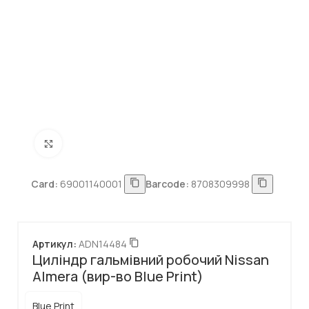
Натисніть, щоб збільшити
Card:
69001140001
Barcode:
8708309998
Артикул:
ADN14484
Циліндр гальмівний робочий Nissan
Almera (вир-во Blue Print)
Blue Print