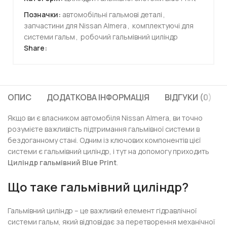
Позначки:
автомобільні гальмові деталі
,
запчастини для Nissan Almera
,
комплектуючі для
системи гальм
,
робочий гальмівний циліндр
Share:
ОПИС
ДОДАТКОВА ІНФОРМАЦІЯ
ВІДГУКИ (0)
Якщо ви є власником автомобіля Nissan Almera, ви точно
розумієте важливість підтримання гальмівної системи в
бездоганному стані. Одним із ключових компонентів цієї
системи є гальмівний циліндр, і тут на допомогу приходить
Циліндр гальмівний Blue Print
.
Що таке гальмівний циліндр?
Гальмівний циліндр – це важливий елемент гідравлічної
системи гальм, який відповідає за перетворення механічної