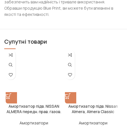
забезпечить вам надійність і тривале використання.
Обравши продукцію Blue Print, ви можете бути впевнені в
якості та ефективності.
Супутні товари
Амортизатор підв. NISSAN
Амортизатор підв. Nissan
ALMERA передн. прав. газов.
Almera, Almera Classic
ORIGINAL (вир-во Monroe)
передн. прав. газов. (вир-во
DENCKERMANN)
Амортизатори
Амортизатори