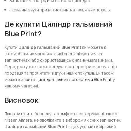
Витік гальмівної рідини навколо циліндра.
Незвичні звуки при натисканні на гальмівну педаль.
Де купити
Циліндр гальмівний
Blue Print
?
Купити
Циліндр гальмівний Blue Print
ви можете в
автомобільних магазинах, які спеціалізуються на
запчастинах, або скориставшись онлайн-магазинами.
Перед покупкою рекомендується перевірити репутацію
продавця та прочитати відгуки інших покупців. Ви також
можете знайти
Циліндри гальмівної системи Blue Print
у
нашому магазині.
Висновок
Якщо ви ціните безпеку та комфорт при керуванні вашим
Nissan Almera, не зволікайте з вибором якісних запчастин.
Циліндр гальмівний Blue Print
– це чудовий вибір, який