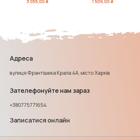
3 055,00
₴
1 509,00
₴
Адреса
вулиця Франтішека Крала 4А, місто Харків
Зателефонуйте нам зараз
+380775771654
Записатися онлайн