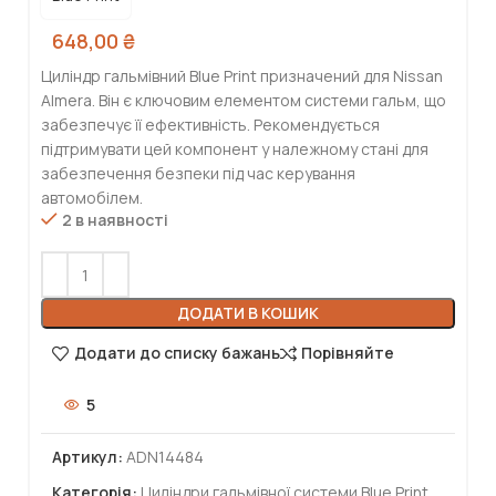
648,00
₴
Циліндр гальмівний Blue Print призначений для Nissan
Almera. Він є ключовим елементом системи гальм, що
забезпечує її ефективність. Рекомендується
підтримувати цей компонент у належному стані для
забезпечення безпеки під час керування
автомобілем.
2 в наявності
ДОДАТИ В КОШИК
Додати до списку бажань
Порівняйте
5
Артикул:
ADN14484
Категорія:
Циліндри гальмівної системи Blue Print