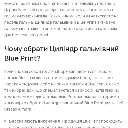
енергії, що виникає при натисканні на гальмівну педаль, у
гідравлічну. Цей процес дозволяє передаванню тиску до
гальмівних механізмів. Таким чином, коли ви натискаєте на
педаль гальма,
Циліндр гальмівний Blue Print
активізує
гальмування вашого автомобіля, що є критично важливим
для безпеки на дорозі.
Чому обрати
Циліндр гальмівний
Blue Print
?
Коли справа доходить до вибору запчастин для вашого
автомобіля, важливо довіряти відомим брендам, які вже
зарекомендували себе на ринку. Компанія Blue Print є саме
таким брендом, що спеціалізується на виробництві якісних
комплектуючих для автомобілів. Розглянемо кілька причин,
чому варто обрати
Циліндр гальмівний Blue Print
для вашої
Nissan Almera:
Висока якість виконання:
Продукція Blue Print проходить
суворі контрольні тести, що гарантує її надійність та