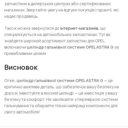
запчастини в дилерських центрах або сертифікованих
магазинах. Звертайте увагу на відгуки покупців і гарантії, які
надає продавець.
Також можна звернутися до
інтернет-магазинів
, що
спеціалізуються на автомобільних запчастинах. Тут ви
знайдете широкий асортимент запчастин для OPEL,
включаючи
циліндр гальмівної системи OPEL ASTRA G
за
привабливими цінами.
Висновок
Отже,
циліндр гальмівної системи OPEL ASTRA G
— це
критично важлива деталь, що забезпечує вашу безпеку на
дорозі. Інвестуйте в якісний циліндр — це інвестиція у вашу
безпеку та комфорт. Не зволікайте з перевіркою системи
гальмування та обирайте тільки найкращі компоненти для
свого автомобіля!