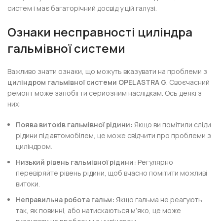
систем і має багаторічний досвід у цій галузі.
Ознаки несправності циліндра
гальмівної системи
Важливо знати ознаки, що можуть вказувати на проблеми з
циліндром гальмівної системи OPEL ASTRA G
. Своєчасний
ремонт може запобігти серйозним наслідкам. Ось деякі з
них:
Поява витоків гальмівної рідини:
Якщо ви помітили сліди
рідини під автомобілем, це може свідчити про проблеми з
циліндром.
Низький рівень гальмівної рідини:
Регулярно
перевіряйте рівень рідини, щоб вчасно помітити можливі
витоки.
Неправильна робота гальм:
Якщо гальма не реагують
так, як повинні, або натискаються м’яко, це може