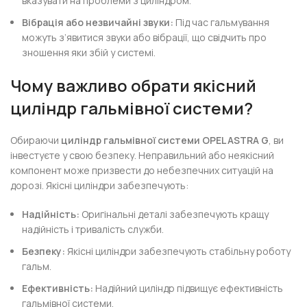
вказувати на проблеми з циліндром.
Вібрація або незвичайні звуки:
Під час гальмування
можуть з’явитися звуки або вібрації, що свідчить про
зношення яки збій у системі.
Чому важливо обрати якісний
циліндр гальмівної системи?
Обираючи
циліндр гальмівної системи OPEL ASTRA G
, ви
інвестуєте у свою безпеку. Неправильний або неякісний
компонент може призвести до небезпечних ситуацій на
дорозі. Якісні циліндри забезпечують:
Надійність:
Оригінальні деталі забезпечують кращу
надійність і тривалість служби.
Безпеку:
Якісні циліндри забезпечують стабільну роботу
гальм.
Ефективність:
Надійний циліндр підвищує ефективність
гальмівної системи.