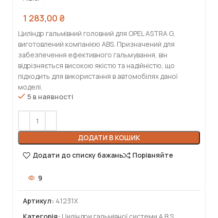
1 283,00
₴
Циліндр гальмівний головний для OPEL ASTRA G,
виготовлений компанією ABS. Призначений для
забезпечення ефективного гальмування, він
відрізняється високою якістю та надійністю, що
підходить для використання в автомобілях даної
моделі.
5 в наявності
ДОДАТИ В КОШИК
Додати до списку бажань
Порівняйте
9
Артикул:
41231X
Категорія:
Циліндри гальмівної системи A.B.S.