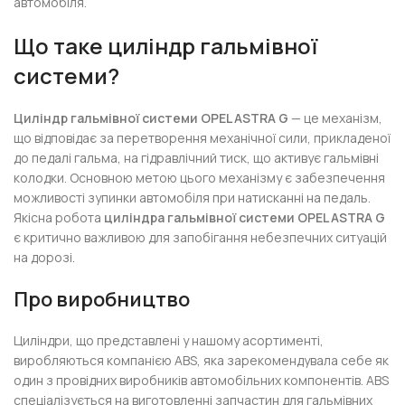
автомобіля.
Що таке циліндр гальмівної
системи?
Циліндр гальмівної системи OPEL ASTRA G
— це механізм,
що відповідає за перетворення механічної сили, прикладеної
до педалі гальма, на гідравлічний тиск, що активує гальмівні
колодки. Основною метою цього механізму є забезпечення
можливості зупинки автомобіля при натисканні на педаль.
Якісна робота
циліндра гальмівної системи OPEL ASTRA G
є критично важливою для запобігання небезпечних ситуацій
на дорозі.
Про виробництво
Циліндри, що представлені у нашому асортименті,
виробляються компанією ABS, яка зарекомендувала себе як
один з провідних виробників автомобільних компонентів. ABS
спеціалізується на виготовленні запчастин для гальмівних