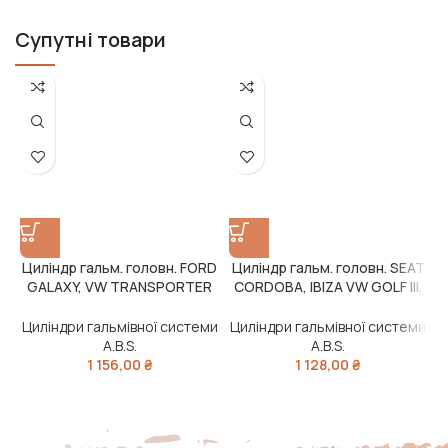
Супутні товари
Циліндр гальм. головн. FORD
Циліндр гальм. головн. SEAT
GALAXY, VW TRANSPORTER
CORDOBA, IBIZA VW GOLF III,
IV (вир-во ABS)
POLO CLASSIC (вир-во ABS)
Циліндри гальмівної системи
Циліндри гальмівної системи
Ц
A.B.S.
A.B.S.
1 156,00
₴
1 128,00
₴