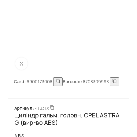
Натисніть, щоб збільшити
Card:
6900173008
Barcode:
8708309998
Артикул:
41231X
Циліндр гальм. головн. OPEL ASTRA
G (вир-во ABS)
A.B.S.