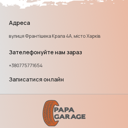
Адреса
вулиця Франтішека Крала 4А, місто Харків
Зателефонуйте нам зараз
+380775771654
Записатися онлайн