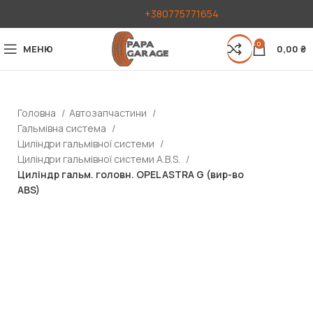
+380775771654
0
МЕНЮ
0,00
₴
Головна
Автозапчастини
Гальмівна система
Циліндри гальмівної системи
Циліндри гальмівної системи A.B.S.
Циліндр гальм. головн. OPEL ASTRA G (вир-во
ABS)