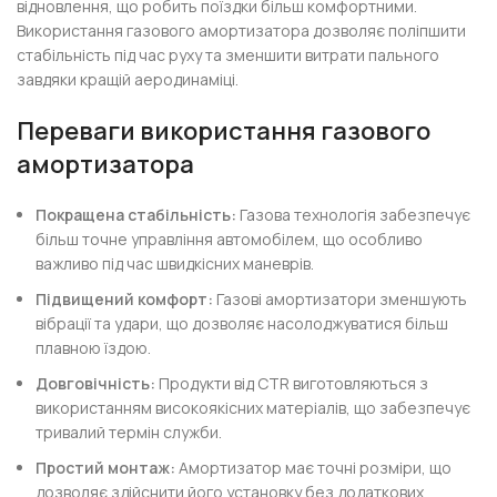
відновлення, що робить поїздки більш комфортними.
Використання газового амортизатора дозволяє поліпшити
стабільність під час руху та зменшити витрати пального
завдяки кращій аеродинаміці.
Переваги використання газового
амортизатора
Покращена стабільність:
Газова технологія забезпечує
більш точне управління автомобілем, що особливо
важливо під час швидкісних маневрів.
Підвищений комфорт:
Газові амортизатори зменшують
вібрації та удари, що дозволяє насолоджуватися більш
плавною їздою.
Довговічність:
Продукти від CTR виготовляються з
використанням високоякісних матеріалів, що забезпечує
тривалий термін служби.
Простий монтаж:
Амортизатор має точні розміри, що
дозволяє здійснити його установку без додаткових