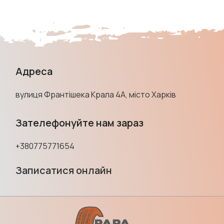
Адреса
вулиця Франтішека Крала 4А, місто Харків
Зателефонуйте нам зараз
+380775771654
Записатися онлайн