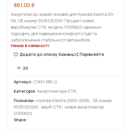
861,00
₴
Амортизатор задній газовий для Hyundai Elantra 00-
06, OE номер 553512D000. Продукт новий,
виробництво CTR, модель GY0582G. Ідеально
підходить для підвищення комфорту їзди та
забезпечення стабільності автомобіля.
Немає в наявності
Додати до списку бажань
Порівняйте
20
Артикул:
CYKH-385-G
Категорія:
Амортизатори CTR
Позначки:
Hyundai Elantra 2000-2006
,
OE номер
553512D000
,
виріб CTR
,
новий амортизатор
GY0582G
Share: