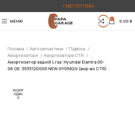
+380775771654
0
МЕНЮ
0,00
₴
Головна
Автозапчастини
Підвіска
Амортизатори
Амортизатори CTR
Амортизатор задній L газ. Hyundai Elantra 00-
06 OE: 553512D000 NEW GY0582G (вир-во CTR)
РОЗПР
ОДАН
О