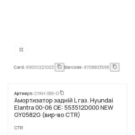
Натисніть, щоб збільшити
Card:
69001221023
Barcode:
8708803598
Артикул:
CYKH-385-G
Амортизатор задній L газ. Hyundai
Elantra 00-06 OE: 553512D000 NEW
GY0582G (вир-во CTR)
CTR