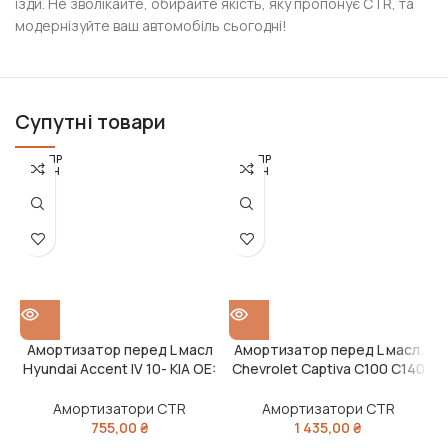
їзди. Не зволікайте, обирайте якість, яку пропонує CTR, та
модернізуйте ваш автомобіль сьогодні!
Супутні товари
РОЗПР
РОЗПР
ОДАН
ОДАН
О
О
Амортизатор перед L масл
Амортизатор перед L масл.
Hyundai Accent IV 10- KIA OE:
Chevrolet Captiva C100 C140
546501R100 NEW GY0468O
06-11 OE: 96858479 NEW
(вир-во CTR)
GY0267O (вир-во CTR)
Амортизатори CTR
Амортизатори CTR
755,00
₴
1 435,00
₴