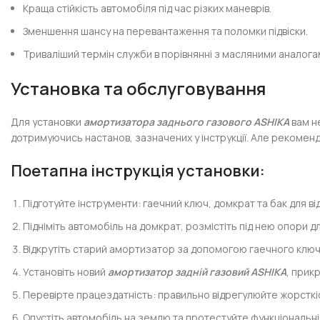
Краща стійкість автомобіля під час різких маневрів.
Зменшення шансу на перевантаження та поломки підвіски.
Триваліший термін служби в порівнянні з масляними аналога
Установка та обслуговування
Для установки
амортизатора заднього газового ASHIKA
вам не
дотримуючись настанов, зазначених у інструкції. Але рекоменд
Поетапна інструкція установки:
Підготуйте інструменти: гаечний ключ, домкрат та бак для від
Підніміть автомобіль на домкрат, розмістіть під нею опори д
Відкрутіть старий амортизатор за допомогою гаечного ключ
Установіть новий
амортизатор задній газовий ASHIKA
, прик
Перевірте працездатність: правильно відрегулюйте жорстк
Опустіть автомобіль на землю та протестуйте функціональніс