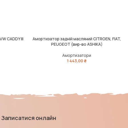
VW CADDY III
Амортизатор задній масляний CITROEN, FIAT,
ЧИТАТИ ДАЛІ
Ч
PEUGEOT (вир-во ASHIKA)
Амортизатори
1 443,00
₴
Записатися онлайн