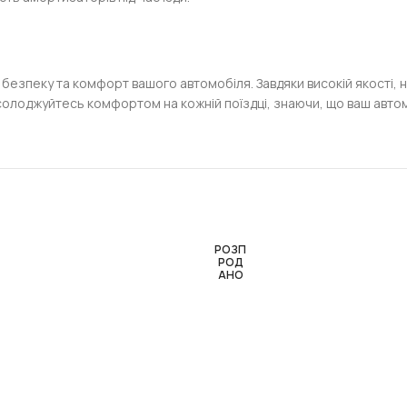
 у безпеку та комфорт вашого автомобіля. Завдяки високій якості,
солоджуйтесь комфортом на кожній поїздці, знаючи, що ваш авто
РОЗП
РОД
АНО