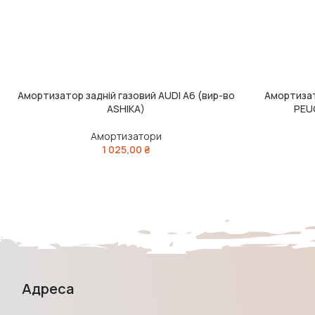
Амортизатор задній газовий AUDI A6 (вир-во
Амортизат
ЧИТАТИ ДАЛІ
ЧИТАТИ ДАЛІ
ASHIKA)
PEU
Амортизатори
1 025,00
₴
Адреса