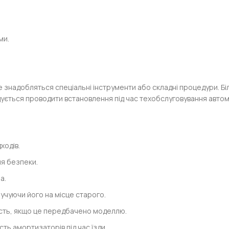
ми.
 знадобляться спеціальні інструменти або складні процедури. Бі
ується проводити встановлення під час техобслуговування автомо
ходів.
ля безпеки.
а.
ручуючи його на місце старого.
ість, якщо це передбачено моделлю.
ть амортизаторів під час їзди.