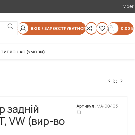
Viber
ВХІД / ЗАРЕЄСТРУВАТИСЯ
0,00
₴
КТИ
ПРО НАС (УМОВИ)
р задній
Артикул:
MA-00493
T, VW (вир-во