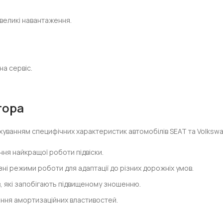
 великі навантаження.
на сервіс.
тора
уванням специфічних характеристик автомобілів SEAT та Volksw
ня найкращої роботи підвіски.
зні режими роботи для адаптації до різних дорожніх умов.
в, які запобігають підвищеному зношенню.
ння амортизаційних властивостей.