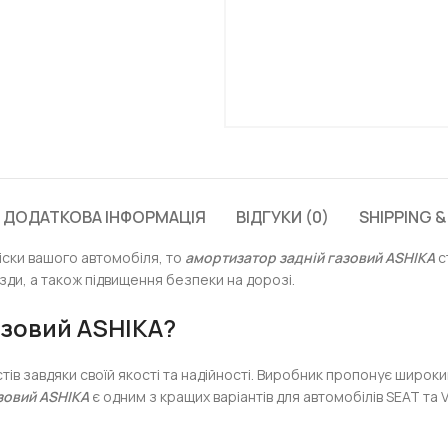
ДОДАТКОВА ІНФОРМАЦІЯ
ВІДГУКИ (0)
SHIPPING &
віски вашого автомобіля, то
амортизатор задній газовий ASHIKA
с
зди, а також підвищення безпеки на дорозі.
азовий ASHIKA?
тів завдяки своїй якості та надійності. Виробник пропонує широ
зовий ASHIKA
є одним з кращих варіантів для автомобілів SEAT та 