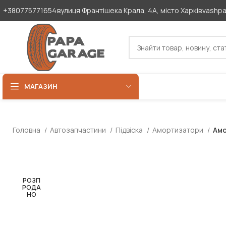
+380775771654
вулиця Франтішека Крала, 4А, місто Харків
vashp
МАГАЗИН
Головна
Автозапчастини
Підвіска
Амортизатори
Амо
РОЗП
РОДА
НО