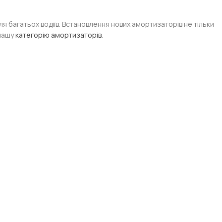
я багатьох водіїв. Встановлення нових амортизаторів не тільки
 нашу
категорію амортизаторів
.