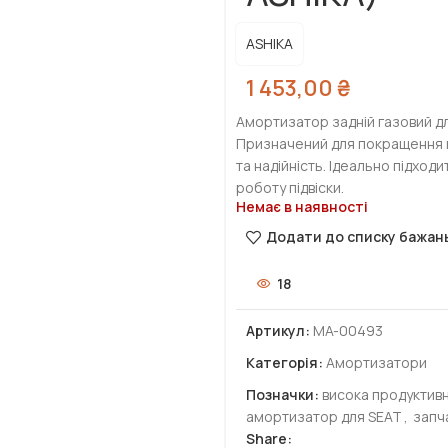
ASHIKA
1 453,00
₴
Амортизатор задній газовий дл
Призначений для покращення ко
та надійність. Ідеально підхо
роботу підвіски.
Немає в наявності
Додати до списку бажан
18
Артикул:
MA-00493
Категорія:
Амортизатори
Позначки:
висока продуктивн
амортизатор для SEAT
,
запч
Share: