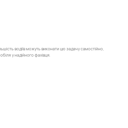
льшість водіїв можуть виконати цю задачу самостійно,
біля у надійного фахівця.