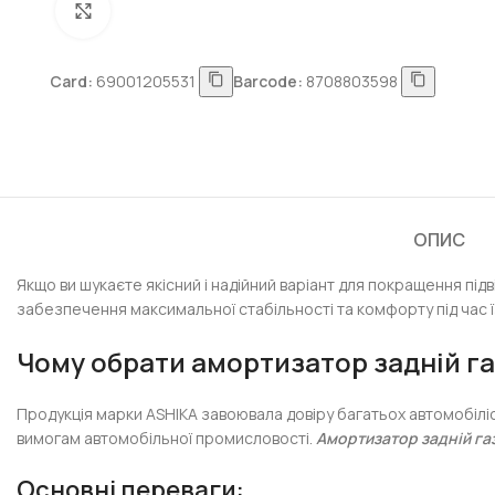
Натисніть, щоб збільшити
Card:
69001205531
Barcode:
8708803598
ОПИС
Якщо ви шукаєте якісний і надійний варіант для покращення під
забезпечення максимальної стабільності та комфорту під час ї
Чому обрати амортизатор задній г
Продукція марки ASHIKA завоювала довіру багатьох автомобіліс
вимогам автомобільної промисловості.
Амортизатор задній га
Основні переваги: