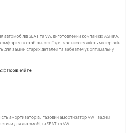
я автомобілів SEAT та VW, виготовлений компанією ASHIKA.
мфорту та стабільності їзди, має високу якість матеріалів
дить для заміни старих деталей та забезпечує оптимальну
ь
Порівняйте
ість амортизаторів
,
газовий амортизатор VW
,
задній
астини для автомобілів SEAT та VW