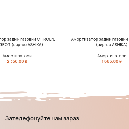
ор задній газовий CITROEN,
Амортизатор задній газовий 
ЧИТАТИ ДАЛІ
GEOT (вир-во ASHIKA)
(вир-во ASHIKA)
Амортизатори
Амортизатори
2 356,00
₴
1 666,00
₴
Зателефонуйте нам зараз