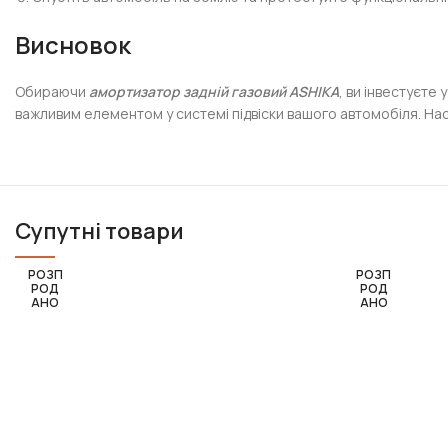
Висновок
Обираючи
амортизатор задній газовий ASHIKA
, ви інвестуєте
важливим елементом у системі підвіски вашого автомобіля. На
Супутні товари
РОЗП
РОЗП
РОД
РОД
АНО
АНО