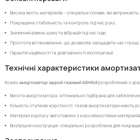
Висока якість матеріалів – спеціальні сплави, які витримують
Покращена стабільність та контроль під час руху.
Знижений рівень шуму та вібрацій під час їзди.
Простота встановлення, що дозволяє заощадити час і гроші 
Гарантія надійності та довговічності експлуатації.
Технічні характеристики амортиза
Кожен
амортизатор задній газовий ASHIKA
розроблений з урах
Висота амортизатора: оптимально підібрана для забезпечен
Кількість ступенів жорсткості: газові амортизатори мають рі
Матеріал корпусу: виготовлені з корозійностійких матеріалі
Внутрішня конструкція: спеціально розроблена для покраще