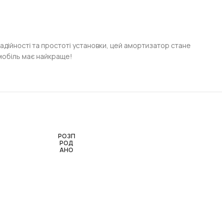
 надійності та простоті установки, цей амортизатор стане
мобіль має найкраще!
РОЗП
РОД
АНО