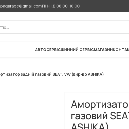
apagarage@gmail.com
ПН-НД 08:00-18:00
АВТОСЕРВІС
ШИННИЙ СЕРВІС
МАГАЗИН
КОНТА
ртизатор задній газовий SEAT, VW (вир-во ASHIKA)
Амортизато
газовий SEA
ASHIKA)