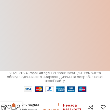
2021-2024
Papa Garage
. Всі права захищені. Ремонт та
обслуговування авто в Харкові. Дизайн та розробка нової
версії сайту.
Амортизатор
ГАЗ 2715-
3302,ГАЗ
1
2752 задній
Немає в
0
наявності
газ/масло