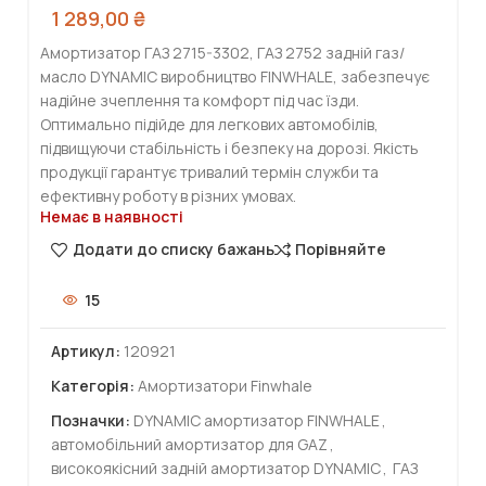
1 289,00
₴
Амортизатор ГАЗ 2715-3302, ГАЗ 2752 задній газ/
масло DYNAMIC виробництво FINWHALE, забезпечує
надійне зчеплення та комфорт під час їзди.
Оптимально підійде для легкових автомобілів,
підвищуючи стабільність і безпеку на дорозі. Якість
продукції гарантує тривалий термін служби та
ефективну роботу в різних умовах.
Немає в наявності
Додати до списку бажань
Порівняйте
15
Артикул:
120921
Категорія:
Амортизатори Finwhale
Позначки:
DYNAMIC амортизатор FINWHALE
,
автомобільний амортизатор для GAZ
,
високоякісний задній амортизатор DYNAMIC
,
ГАЗ