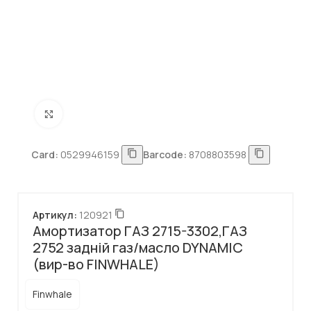
Натисніть, щоб збільшити
Card:
0529946159
Barcode:
8708803598
Артикул:
120921
Амортизатор ГАЗ 2715-3302,ГАЗ
2752 задній газ/масло DYNAMIC
(вир-во FINWHALE)
Finwhale