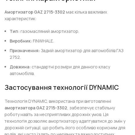
Амортизатор GAZ 2715-3302
має кілька важливих
характеристик:
Тип:
газомасляний амортизатор.
Виробник:
FINWHALE.
Призначення:
Задній амортизатор для автомобілів ГАЗ
2752.
Довжина:
стандартні розміри для данного класу
автомобілів.
Застосування технології DYNAMIC
Технологія DYNAMIC, використана при виготовленні
амортизатора GAZ 2715-3302
, забезпечує стабільну
роботу навіть за несприятливих дорожніх умов. Ця
технологія дозволяє амортизатору адаптуватися до змін у
дорожній ситуації, що робить його особливо корисним для
водіїв, які часто їздять по нерівних та важкодоступних