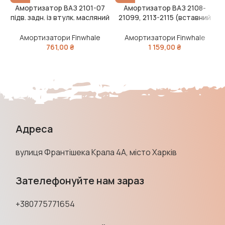
Амортизатор ВАЗ 2101-07
Амортизатор ВАЗ 2108-
підв. задн. із втулк. масляний
21099, 2113-2115 (вставний
BASIC (вир-во FINWHALE)
патрон) масляний BASIC
передній (вир-во FINWHALE)
Амортизатори Finwhale
Амортизатори Finwhale
761,00
₴
1 159,00
₴
Адреса
вулиця Франтішека Крала 4А, місто Харків
Зателефонуйте нам зараз
+380775771654