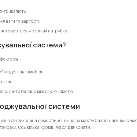
витривалість;
я ваги та вартості;
ористовуються металеві патрубки.
жувальної системи
?
 факторів:
ї моделі автомобіля;
тації;
оцінити баланс між ціною і якістю.
лоджувальної системи
же бути виконана самостійно, якщо ви маєте базові навички рем
овки. Ось кілька кроків, які слід виконати: