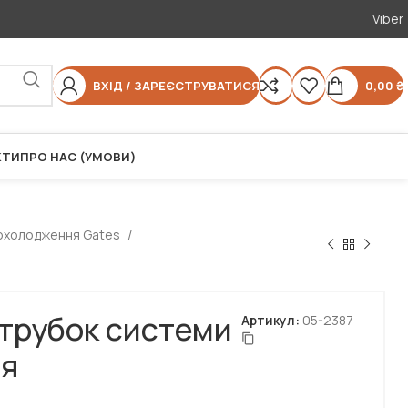
Viber
ВХІД / ЗАРЕЄСТРУВАТИСЯ
0,00
₴
КТИ
ПРО НАС (УМОВИ)
 охолодження Gates
трубок системи
Артикул:
05-2387
я