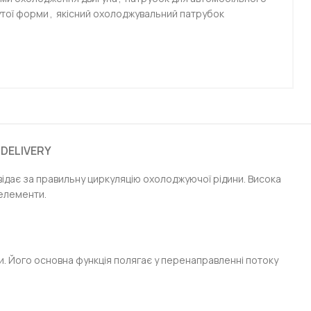
утої форми
,
якісний охолоджувальний патрубок
 DELIVERY
ідає за правильну циркуляцію охолоджуючої рідини. Висока
 елементи.
и. Його основна функція полягає у перенаправленні потоку