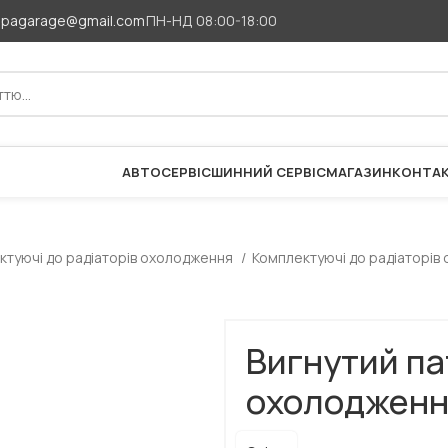
apagarage@gmail.com
ПН-НД 08:00-18:00
АВТОСЕРВІС
ШИННИЙ СЕРВІС
МАГАЗИН
КОНТА
ктуючі до радіаторів охолодження
Комплектуючі до радіаторів
Вигнутий па
охолодженн