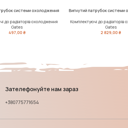
трубок системи охолодження
Вигнутий патрубок системи
ШИК
ДОДАТИ В КОШИК
і до радіаторів охолодження
Комплектуючі до радіаторів
Gates
Gates
497,00
₴
2 829,00
₴
Зателефонуйте нам зараз
+380775771654