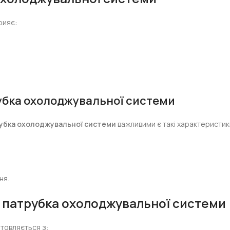
рияє:
убка охолоджувальної системи
убка охолоджувальної системи
важливими є такі характеристик
ня.
 патрубка охолоджувальної системи
товляється з: