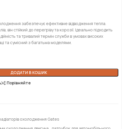
олодження забезпечує ефективне відводження тепла.
ів, він стійкий до перегріву та корозії. Ідеально підходить
дійність та тривалий термін служби в умовах високих
ці та сумісний з багатьма моделями.
ДОДАТИ В КОШИК
ь
Порівняйте
радіаторів охолодження Gates
ми охолодження двигуна
,
патрубок для автомобільного