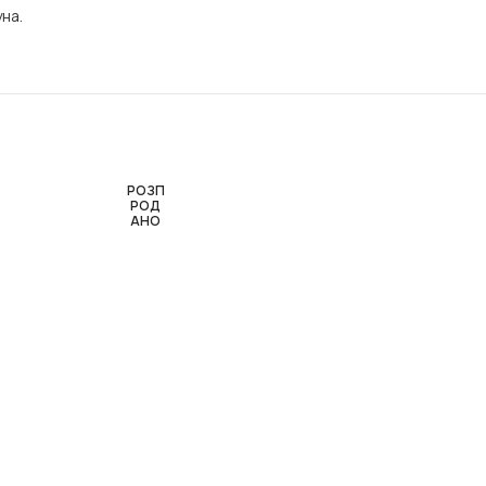
на.
РОЗП
РОД
АНО