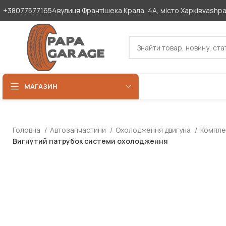
+380775771654
вулиця Франтішека Крала, 4А, місто Харків
vashp
МАГАЗИН
Головна
Автозапчастини
Охолодження двигуна
Компле
Вигнутий патрубок системи охолодження