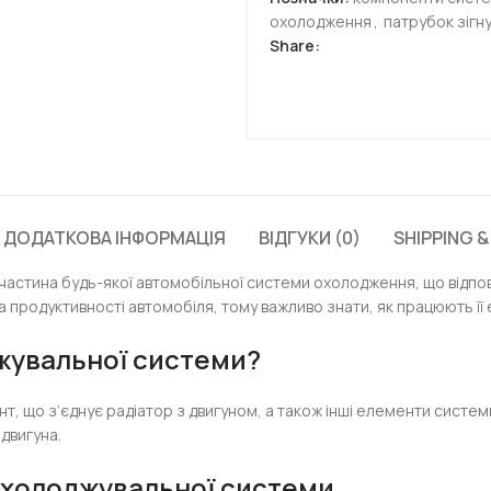
охолодження
,
патрубок зігн
Share:
ДОДАТКОВА ІНФОРМАЦІЯ
ВІДГУКИ (0)
SHIPPING &
частина будь-якої автомобільної системи охолодження, що відпов
продуктивності автомобіля, тому важливо знати, як працюють її
жувальної системи
?
т, що з’єднує радіатор з двигуном, а також інші елементи систем
двигуна.
охолоджувальної системи