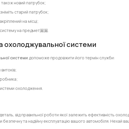
а також новий патрубок;
зніміть старий патрубок;
акріплений на місці;
е систему на предмет漏漏.
а охолоджувальної системи
ьної системи
допоможе продовжити його термін служби:
 витоків;
иробника;
системи охолодження.
деталь, від правильної роботи якої залежить ефективність охолод
и безпечну та надійну експлуатацію вашого автомобіля. Нехай в