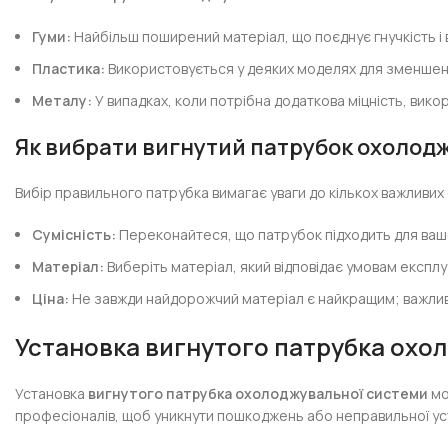
Гуми:
Найбільш поширений матеріал, що поєднує гнучкість і 
Пластика:
Використовується у деяких моделях для зменшенн
Металу:
У випадках, коли потрібна додаткова міцність, вик
Як вибрати
вигнутий патрубок охолод
Вибір правильного патрубка вимагає уваги до кількох важливих
Сумісність:
Переконайтеся, що патрубок підходить для вашо
Матеріал:
Виберіть матеріал, який відповідає умовам експлуа
Ціна:
Не завжди найдорожчий матеріал є найкращим; важливо 
Установка
вигнутого патрубка охо
Установка
вигнутого патрубка охолоджувальної системи
мо
професіоналів, щоб уникнути пошкоджень або неправильної устан