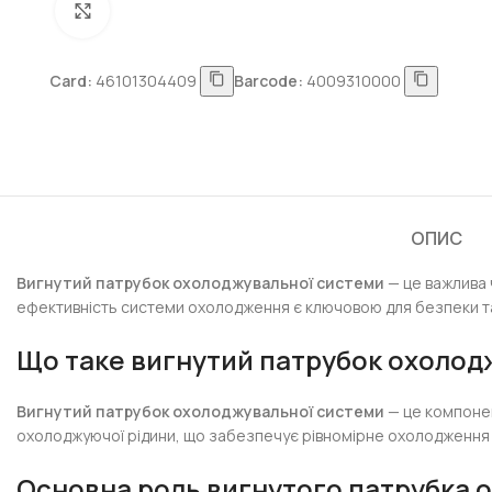
Натисніть, щоб збільшити
Card:
46101304409
Barcode:
4009310000
ОПИС
Вигнутий патрубок охолоджувальної системи
— це важлива 
ефективність системи охолодження є ключовою для безпеки та 
Що таке
вигнутий патрубок охолод
Вигнутий патрубок охолоджувальної системи
— це компонен
охолоджуючої рідини, що забезпечує рівномірне охолодження 
Основна роль
вигнутого патрубка 