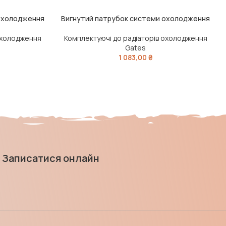
 охолодження
Вигнутий патрубок системи охолодження
ЧИТАТИ ДАЛІ
Ч
 охолодження
Комплектуючі до радіаторів охолодження
Gates
1 083,00
₴
Записатися онлайн