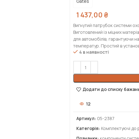
Gates
1 437,00
₴
Вигнутий патрубок системи ох
Виготовлений із міцних матеріал
для автомобілів, гарантуючи на
температур. Простий в установ
4 в наявності
Додати до списку бажан
12
Артикул:
05-2387
Категорія:
Комплектуючі до 
Позначки:
компоненти систе