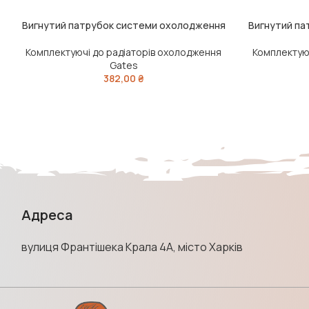
Вигнутий патрубок системи охолодження
Вигнутий па
ДОДАТИ В КОШИК
ДОДАТИ В КО
Комплектуючі до радіаторів охолодження
Комплектуюч
Gates
382,00
₴
Адреса
вулиця Франтішека Крала 4А, місто Харків