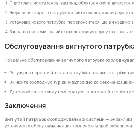
Підготовка інструментів: вам знадобляться ключі, викрутки, 
Видалення старого патрубка: злийте охолоджуючу рідину та 
Установка нового патрубка: переконайтеся, що він надійно з
Заправка системи: залийте охолоджуючу рідину та огляньт
Обслуговування
вигнутого патрубк
Правильне обслуговування
вигнутого патрубка охолоджувал
Регулярно перевіряйте стан патрубків на наявність тріщин чи
Змінюйте охолоджуючу рідину відповідно до рекомендацій в
Дотримуйтесь режиму температури і контролюйте роботу 
Заключення
Вигнутий патрубок охолоджувальної системи
— це важлива 
установку та обслуговування цих компонентів, щоб забезпечит