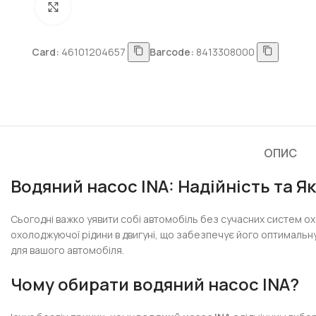
Натисніть, щоб збільшити
Card:
46101204657
Barcode:
8413308000
ОПИС
Водяний насос INA: Надійність та Я
Сьогодні важко уявити собі автомобіль без сучасних систем о
охолоджуючої рідини в двигуні, що забезпечує його оптимальну
для вашого автомобіля.
Чому обирати водяний насос INA?