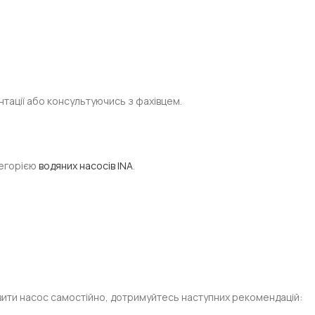
тації або консультуючись з фахівцем.
тегорією
водяних насосів INA
.
овити насос самостійно, дотримуйтесь наступних рекомендацій: