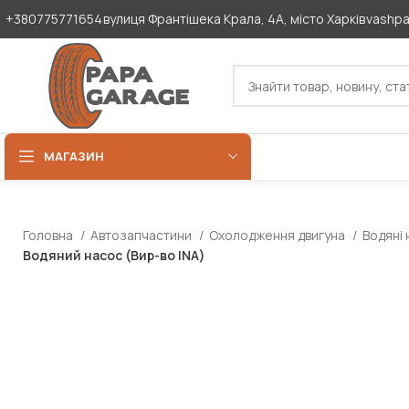
+380775771654
вулиця Франтішека Крала, 4А, місто Харків
vashp
МАГАЗИН
Головна
Автозапчастини
Охолодження двигуна
Водяні 
Водяний насос (Вир-во INA)