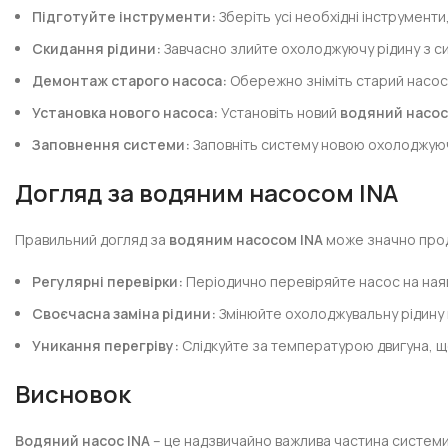
Підготуйте інструменти:
Зберіть усі необхідні інструменти,
Скидання рідини:
Завчасно злийте охолоджуючу рідину з с
Демонтаж старого насоса:
Обережно зніміть старий насос
Установка нового насоса:
Установіть новий
водяний насос
Заповнення системи:
Заповніть систему новою охолоджуючо
Догляд за водяним насосом INA
Правильний догляд за
водяним насосом INA
може значно прод
Регулярні перевірки:
Періодично перевіряйте насос на наявн
Своєчасна заміна рідини:
Змінюйте охолоджувальну рідину 
Уникання перегріву:
Слідкуйте за температурою двигуна, щ
Висновок
Водяний насос INA
– це надзвичайно важлива частина системи