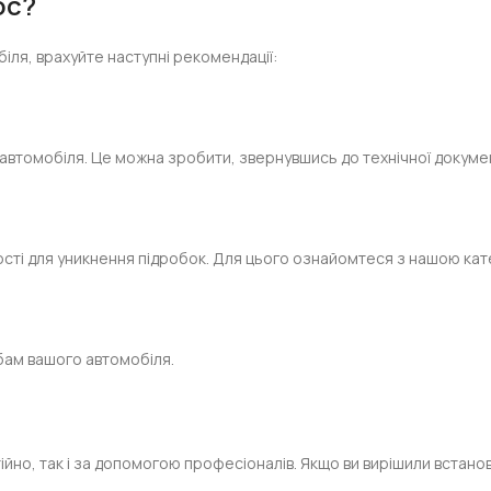
ос?
іля, врахуйте наступні рекомендації:
автомобіля. Це можна зробити, звернувшись до технічної докумен
кості для уникнення підробок. Для цього ознайомтеся з нашою ка
бам вашого автомобіля.
йно, так і за допомогою професіоналів. Якщо ви вирішили встан