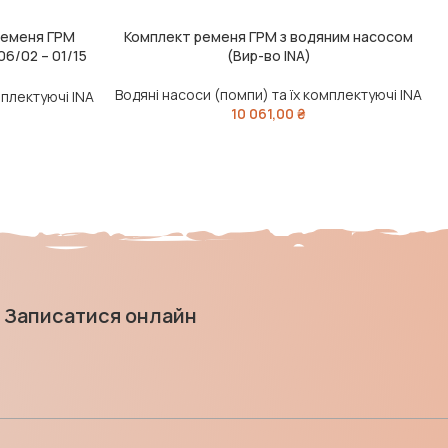
ременя ГРМ
Комплект ременя ГРМ з водяним насосом
ДОДАТИ В КОШИК
Д
06/02 – 01/15
(Вир-во INA)
Водяні насоси (помпи) та їх комплектуючі INA
мплектуючі INA
10 061,00
₴
Записатися онлайн