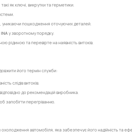
 такі як ключі, викрутки та герметики.
истеми.
, уникаючи пошкодження оточуючих деталей.
 INA
у зворотному порядку.
ю рідиною та перевірте на наявність витоків.
овжити його термін служби:
ість слідів витоків.
відповідно до рекомендацій виробника.
об запобігти перегріванню.
 охолодження автомобіля, яка забезпечує його надійність та ефе