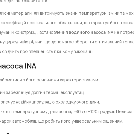
ром для автолюбителів:
кісні матеріали, які витримують значні температурні зміни та мех
пецифікацій оригінального обладнання, що гарантує його тривал
думаній конструкції, встановлення
водяного насоса INA
не потреб
у циркуляцію рідини, що допомагає зберегти оптимальний тепло
 свідчить про впевненість в їхньому виконанні.
насоса INA
найомитися з його основними характеристиками:
ий забезпечує довгий термін експлуатації.
езпечує надійну циркуляцію охолоджуючої рідини.
ть в температурному діапазоні від -30 до +120 градусів Цельсія.
 марок автомобілів, що робить його універсальним рішенням.