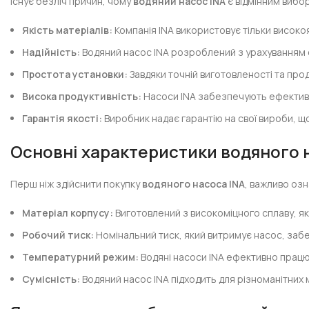
Існує безліч причин, чому
водяний насос INA
є відмінним вибо
Якість матеріалів:
Компанія INA використовує тільки високоя
Надійність:
Водяний насос INA розроблений з урахуванням с
Простота установки:
Завдяки точній виготовленості та про
Висока продуктивність:
Насоси INA забезпечують ефективн
Гарантія якості:
Виробник надає гарантію на свої вироби, що
Основні характеристики водяного 
Перш ніж здійснити покупку
водяного насоса INA
, важливо оз
Матеріал корпусу:
Виготовлений з високоміцного сплаву, як
Робочий тиск:
Номінальний тиск, який витримує насос, заб
Температурний режим:
Водяні насоси INA ефективно працюю
Сумісність:
Водяний насос INA підходить для різноманітних