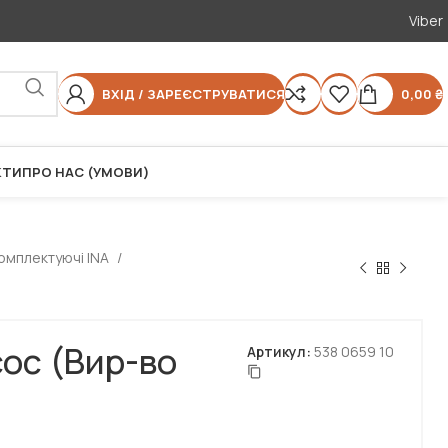
Viber
ВХІД / ЗАРЕЄСТРУВАТИСЯ
0,00
₴
КТИ
ПРО НАС (УМОВИ)
комплектуючі INA
ос (Вир-во
Артикул:
538 0659 10