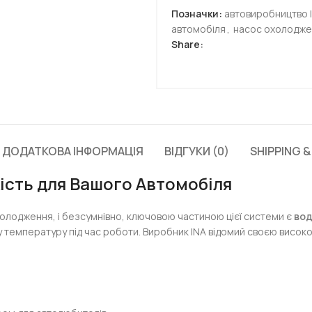
Позначки:
автовиробництво 
автомобіля
,
насос охолодже
Share:
ДОДАТКОВА ІНФОРМАЦІЯ
ВІДГУКИ (0)
SHIPPING &
кість для Вашого Автомобіля
холодження, і безсумнівно, ключовою частиною цієї системи є
вод
 температуру під час роботи. Виробник INA відомий своєю високо