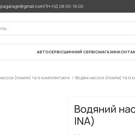
apagarage@gmail.com
ПН-НД 08:00-18:00
АВТОСЕРВІС
ШИННИЙ СЕРВІС
МАГАЗИН
КОНТА
насоси (помпи) та їх комплектуючі
Водяні насоси (помпи) та їх 
Водяний нас
INA)