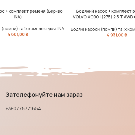
ос + комплект ременя (Вир-во
Водяний насос + комплект 
ШИК
ДОДАТИ В КОШИК
INA)
VOLVO XC90 I (275) 2.5 T AWD 
(Вир-во INA)
 (помпи) та їх комплектуючі INA
Водяні насоси (помпи) та їх ко
4 661,00
₴
4 931,00
₴
Зателефонуйте нам зараз
+380775771654