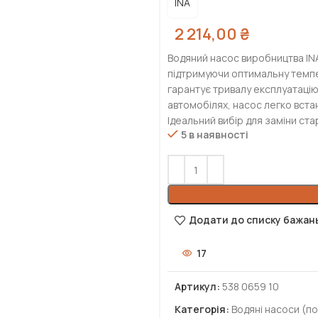
INA
2 214,00
₴
Водяний насос виробництва IN
підтримуючи оптимальну темпер
гарантує тривалу експлуатацію
автомобілях, насос легко вста
Ідеальний вибір для заміни ст
5 в наявності
Додати до списку бажан
17
Артикул:
538 0659 10
Категорія:
Водяні насоси (по