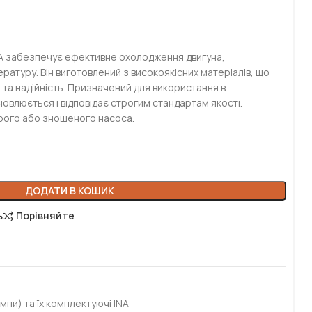
A забезпечує ефективне охолодження двигуна,
атуру. Він виготовлений з високоякісних матеріалів, що
 та надійність. Призначений для використання в
новлюється і відповідає строгим стандартам якості.
арого або зношеного насоса.
ДОДАТИ В КОШИК
ь
Порівняйте
мпи) та їх комплектуючі INA