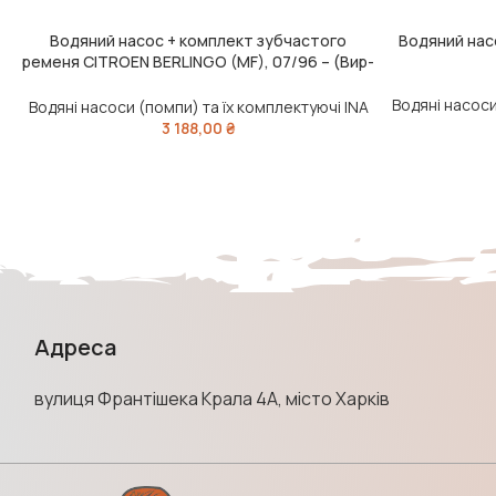
Водяний насос + комплект зубчастого
Водяний нас
ДОДАТИ В КОШИК
ДОДАТИ В КО
ременя CITROEN BERLINGO (MF), 07/96 – (Вир-
во INA)
Водяні насоси
Водяні насоси (помпи) та їх комплектуючі INA
3 188,00
₴
Адреса
вулиця Франтішека Крала 4А, місто Харків