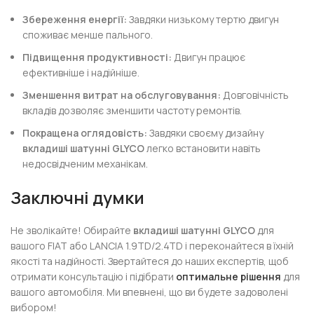
Збереження енергії:
Завдяки низькому тертю двигун
споживає менше пального.
Підвищення продуктивності:
Двигун працює
ефективніше і надійніше.
Зменшення витрат на обслуговування:
Довговічність
вкладів дозволяє зменшити частоту ремонтів.
Покращена оглядовість:
Завдяки своєму дизайну
вкладиші шатунні GLYCO
легко встановити навіть
недосвідченим механікам.
Заключні думки
Не зволікайте! Обирайте
вкладиші шатунні GLYCO
для
вашого FIAT або LANCIA 1.9TD/2.4TD і переконайтеся в їхній
якості та надійності. Звертайтеся до наших експертів, щоб
отримати консультацію і підібрати
оптимальне рішення
для
вашого автомобіля. Ми впевнені, що ви будете задоволені
вибором!