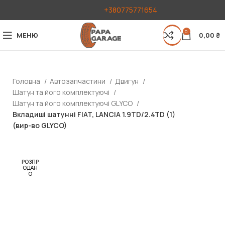
+380775771654
0
МЕНЮ
0,00
₴
Головна
Автозапчастини
Двигун
Шатун та його комплектуючі
Шатун та його комплектуючі GLYCO
Вкладиші шатунні FIAT, LANCIA 1.9TD/2.4TD (1)
(вир-во GLYCO)
РОЗПР
ОДАН
О