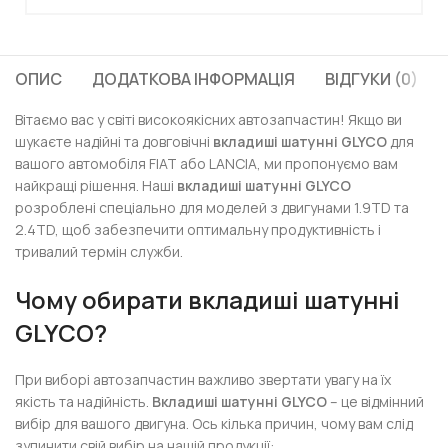
ОПИС
ДОДАТКОВА ІНФОРМАЦІЯ
ВІДГУКИ (0)
Вітаємо вас у світі високоякісних автозапчастин! Якщо ви
шукаєте надійні та довговічні
вкладиші шатунні GLYCO
для
вашого автомобіля FIAT або LANCIA, ми пропонуємо вам
найкращі рішення. Наші
вкладиші шатунні GLYCO
розроблені спеціально для моделей з двигунами 1.9TD та
2.4TD, щоб забезпечити оптимальну продуктивність і
тривалий термін служби.
Чому обирати
вкладиші шатунні
GLYCO
?
При виборі автозапчастин важливо звертати увагу на їх
якість та надійність.
Вкладиші шатунні GLYCO
– це відмінний
вибір для вашого двигуна. Ось кілька причин, чому вам слід
зупинити свій вибір на нашій продукції: