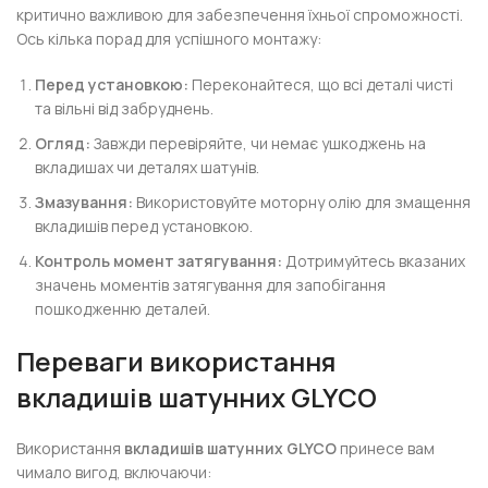
критично важливою для забезпечення їхньої спроможності.
Ось кілька порад для успішного монтажу:
Перед установкою:
Переконайтеся, що всі деталі чисті
та вільні від забруднень.
Огляд:
Завжди перевіряйте, чи немає ушкоджень на
вкладишах чи деталях шатунів.
Змазування:
Використовуйте моторну олію для змащення
вкладишів перед установкою.
Контроль момент затягування:
Дотримуйтесь вказаних
значень моментів затягування для запобігання
пошкодженню деталей.
Переваги використання
вкладишів шатунних GLYCO
Використання
вкладишів шатунних GLYCO
принесе вам
чимало вигод, включаючи: