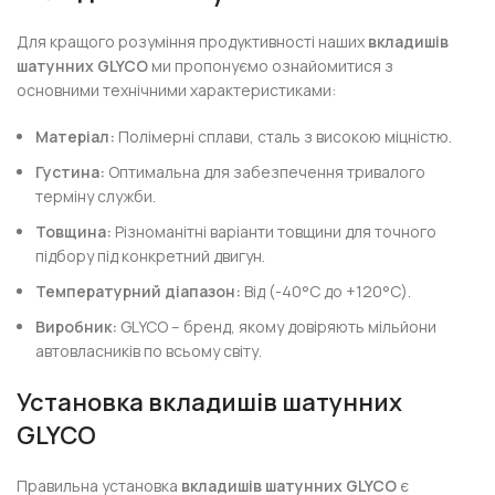
Для кращого розуміння продуктивності наших
вкладишів
шатунних GLYCO
ми пропонуємо ознайомитися з
основними технічними характеристиками:
Матеріал:
Полімерні сплави, сталь з високою міцністю.
Густина:
Оптимальна для забезпечення тривалого
терміну служби.
Товщина:
Різноманітні варіанти товщини для точного
підбору під конкретний двигун.
Температурний діапазон:
Від (-40°C до +120°C).
Виробник:
GLYCO – бренд, якому довіряють мільйони
автовласників по всьому світу.
Установка
вкладишів шатунних
GLYCO
Правильна установка
вкладишів шатунних GLYCO
є