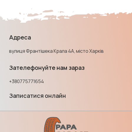
Адреса
вулиця Франтішека Крала 4А, місто Харків
Зателефонуйте нам зараз
+380775771654
Записатися онлайн