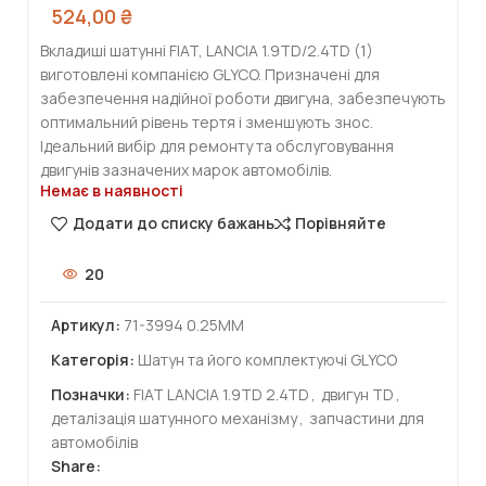
524,00
₴
Вкладиші шатунні FIAT, LANCIA 1.9TD/2.4TD (1)
виготовлені компанією GLYCO. Призначені для
забезпечення надійної роботи двигуна, забезпечують
оптимальний рівень тертя і зменшують знос.
Ідеальний вибір для ремонту та обслуговування
двигунів зазначених марок автомобілів.
Немає в наявності
Додати до списку бажань
Порівняйте
20
Артикул:
71-3994 0.25MM
Категорія:
Шатун та його комплектуючі GLYCO
Позначки:
FIAT LANCIA 1.9TD 2.4TD
,
двигун TD
,
деталізація шатунного механізму
,
запчастини для
автомобілів
Share: