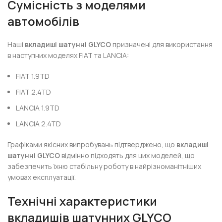
Сумісність з моделями
автомобілів
Наші
вкладиші шатунні GLYCO
призначені для використання
в наступних моделях FIAT та LANCIA:
FIAT 1.9TD
FIAT 2.4TD
LANCIA 1.9TD
LANCIA 2.4TD
Графіками якісних випробувань підтверджено, що
вкладиші
шатунні GLYCO
відмінно підходять для цих моделей, що
забезпечить їхню стабільну роботу в найрізноманітніших
умовах експлуатації.
Технічні характеристики
вкладишів шатунних GLYCO