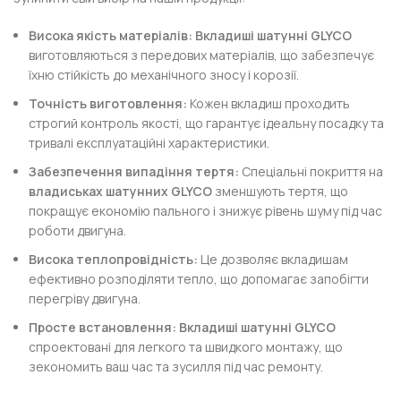
Висока якість матеріалів:
Вкладиші шатунні GLYCO
виготовляються з передових матеріалів, що забезпечує
їхню стійкість до механічного зносу і корозії.
Точність виготовлення:
Кожен вкладиш проходить
строгий контроль якості, що гарантує ідеальну посадку та
тривалі експлуатаційні характеристики.
Забезпечення випадіння тертя:
Спеціальні покриття на
владиськах шатунних GLYCO
зменшують тертя, що
покращує економію пального і знижує рівень шуму під час
роботи двигуна.
Висока теплопровідність:
Це дозволяє вкладишам
ефективно розподіляти тепло, що допомагає запобігти
перегріву двигуна.
Просте встановлення:
Вкладиші шатунні GLYCO
спроектовані для легкого та швидкого монтажу, що
зекономить ваш час та зусилля під час ремонту.