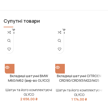
Супутні товари
РОЗПР
РОЗПР
ОДАН
ОДАН
О
О
Вкладиші шатунні BMW
Вкладиші шатунні CITROEN
M60/M62 (вир-во GLYCO)
CRD90/CRD93/M22/M25
F
(вир-во GLYCO)
Шатун та його комплектуючі
Шатун та його комплектуючі
GLYCO
GLYCO
2 656,00
₴
1 174,00
₴