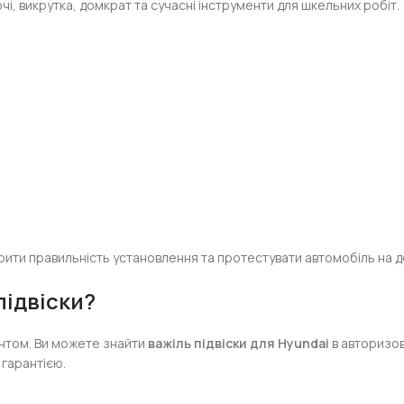
чі, викрутка, домкрат та сучасні інструменти для шкельних робіт.
ити правильність установлення та протестувати автомобіль на дор
підвіски?
нтом. Ви можете знайти
важіль підвіски для Hyundai
в авторизов
 гарантією.