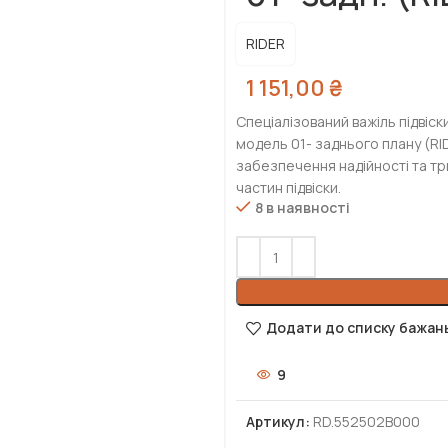
RIDER
1 151,00
₴
Спеціалізований важіль підвіск
модель 01- заднього плану (RI
забезпечення надійності та три
частин підвіски.
8 в наявності
Додати до списку бажан
9
Артикул:
RD.552502B000