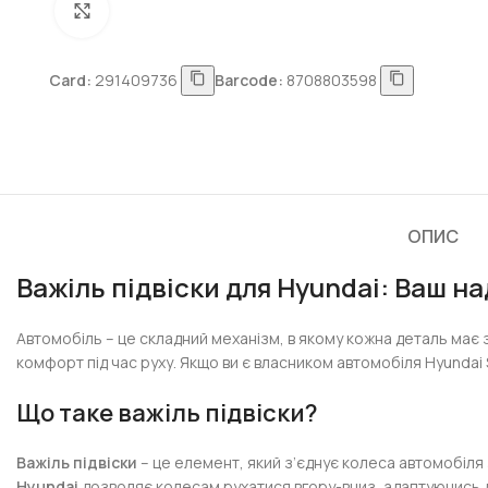
Натисніть, щоб збільшити
Card:
291409736
Barcode:
8708803598
ОПИС
Важіль підвіски для Hyundai: Ваш н
Автомобіль – це складний механізм, в якому кожна деталь має 
комфорт під час руху. Якщо ви є власником автомобіля Hyundai 
Що таке важіль підвіски?
Важіль підвіски
– це елемент, який з’єднує колеса автомобіля з
Hyundai
дозволяє колесам рухатися вгору-вниз, адаптуючись д