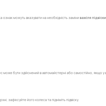
?
ка ознак можуть вказувати на необхідність заміни
важіля підвіск
ес може бути здійснений в автомайстерні або самостійно, якщо у вас
ні, зафіксуйте його колеса та підніміть підвіску.