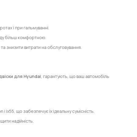
отах і при гальмуванні.
зду більш комфортною.
 та знизити витрати на обслуговування.
ідвіски для Hyundai
, гарантують, що ваш автомобіль
і ix55, що забезпечує їх ідеальну сумісність.
щити надійність.