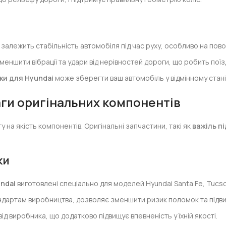
залежить стабільність автомобіля під час руху, особливо на повор
еншити вібрації та удари від нерівностей дороги, що робить пої
ки для Hyundai
може зберегти ваш автомобіль у відмінному стані
ваги оригінальних компонентів
у на якість компонентів. Оригінальні запчастини, такі як
важіль п
ки
undai
виготовлені спеціально для моделей Hyundai Santa Fe, Tucson 
тандартам виробництва, дозволяє зменшити ризик поломок та підви
від виробника, що додатково підвищує впевненість у їхній якості.