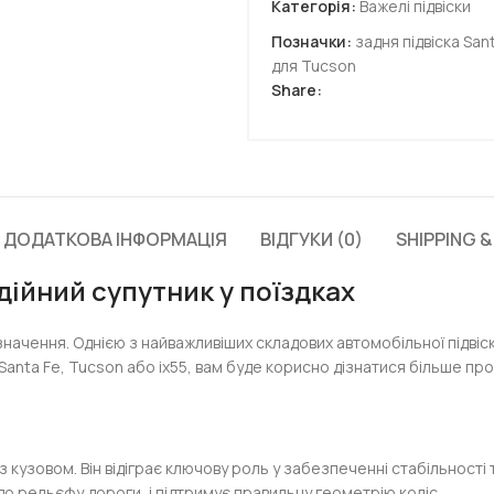
Категорія:
Важелі підвіски
Позначки:
задня підвіска San
для Tucson
Share:
ДОДАТКОВА ІНФОРМАЦІЯ
ВІДГУКИ (0)
SHIPPING &
адійний супутник у поїздках
значення. Однією з найважливіших складових автомобільної підвіс
Santa Fe, Tucson або ix55, вам буде корисно дізнатися більше пр
 кузовом. Він відіграє ключову роль у забезпеченні стабільності 
о рельєфу дороги, і підтримує правильну геометрію коліс.