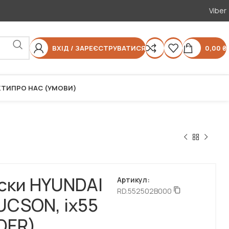
Viber
ВХІД / ЗАРЕЄСТРУВАТИСЯ
0,00
₴
КТИ
ПРО НАС (УМОВИ)
іски HYUNDAI
Артикул:
RD.552502B000
UCSON, ix55
IDER)