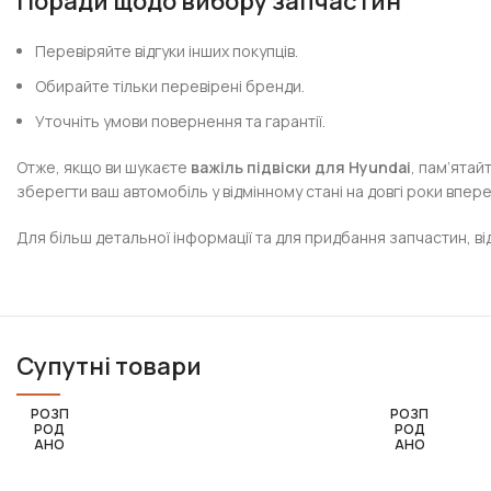
Поради щодо вибору запчастин
Перевіряйте відгуки інших покупців.
Обирайте тільки перевірені бренди.
Уточніть умови повернення та гарантії.
Отже, якщо ви шукаєте
важіль підвіски для Hyundai
, пам’ятай
зберегти ваш автомобіль у відмінному стані на довгі роки впере
Для більш детальної інформації та для придбання запчастин, в
Супутні товари
РОЗП
РОЗП
РОД
РОД
АНО
АНО