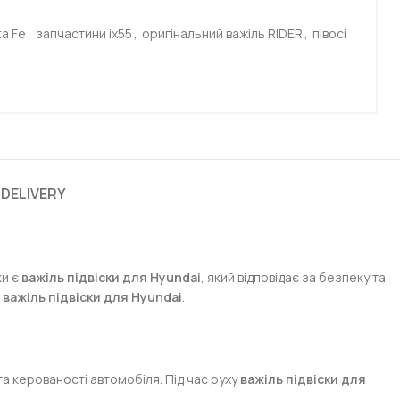
ta Fe
,
запчастини ix55
,
оригінальний важіль RIDER
,
півосі
 DELIVERY
ки є
важіль підвіски для Hyundai
, який відповідає за безпеку та
о
важіль підвіски для Hyundai
.
та керованості автомобіля. Під час руху
важіль підвіски для