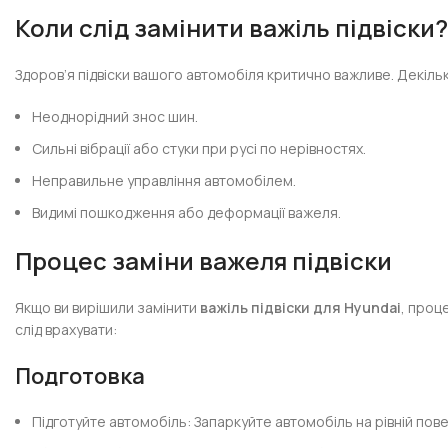
Коли слід замінити важіль підвіски
Здоров’я підвіски вашого автомобіля критично важливе. Декіль
Неоднорідний знос шин.
Сильні вібрації або стуки при русі по нерівностях.
Неправильне управління автомобілем.
Видимі пошкодження або деформації важеля.
Процес заміни важеля підвіски
Якщо ви вирішили замінити
важіль підвіски для Hyundai
, проц
слід врахувати:
Подготовка
Підготуйте автомобіль: Запаркуйте автомобіль на рівній поверх