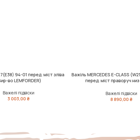
(E38) 94-01 перед. міст зліва
Важіль MERCEDES E-CLASS (W21
ДОДАТИ В КОШИК
Вир-во LEMFORDER)
перед. міст праворуч низ
LEMFORDER)
Важелі підвіски
Важелі підвіски
3 003,00
₴
8 890,00
₴