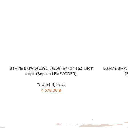
Важіль BMW 5(E39), 7(E38) 94-04 зад. міст
Важіль BMW 7
ЧИТАТИ ДАЛІ
ЧИТАТИ ДАЛІ
верх (Вир-во LEMFORDER)
(
Важелі підвіски
4 378,00
₴