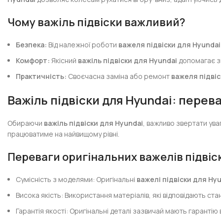
Чому важіль підвіски важливий?
Безпека:
Від належної роботи
важеля підвіски для Hyundai
Комфорт:
Якісний
важіль підвіски для Hyundai
допомагає зм
Практичність:
Своєчасна заміна або ремонт
важеля підвіс
Важіль підвіски для Hyundai: пере
Обираючи
важіль підвіски для Hyundai
, важливо звертати уваг
працюватиме на найвищому рівні.
Переваги оригінальних важелів підвіс
Сумісність з моделями: Оригінальні
важелі підвіски для Hy
Висока якість: Використання матеріалів, які відповідають с
Гарантія якості: Оригінальні деталі зазвичай мають гарантію 