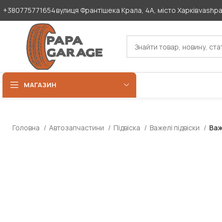
+380775771654
вулиця Франтішека Крала, 4А, місто Харків
vashp
МАГАЗИН
Головна
Автозапчастини
Підвіска
Важелі підвіски
Важ