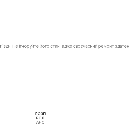
 їзди. Не ігноруйте його стан, адже своєчасний ремонт здатен
РОЗП
РОД
АНО