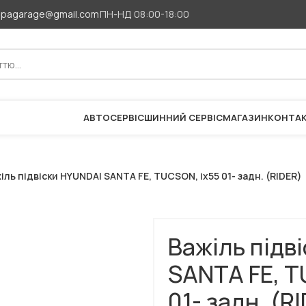
apagarage@gmail.com
ПН-НД 08:00-18:00
АВТОСЕРВІС
ШИННИЙ СЕРВІС
МАГАЗИН
КОНТА
іль підвіски HYUNDAI SANTA FE, TUCSON, ix55 01- задн. (RIDER)
Важіль підв
SANTA FE, T
01- задн. (R