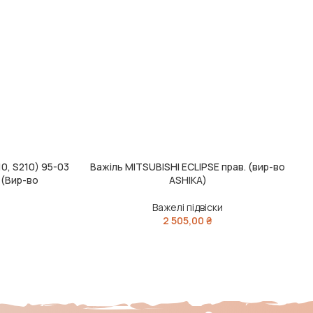
0, S210) 95-03
Важіль MITSUBISHI ECLIPSE прав. (вир-во
ЧИТАТИ ДАЛІ
Ч
 (Вир-во
ASHIKA)
Важелі підвіски
2 505,00
₴