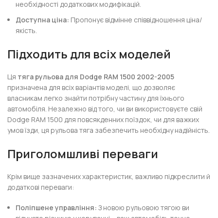
необхідності додаткових модифікацій.
Доступна ціна:
Пропонує відмінне співвідношення ціна/
якість.
Підходить для всіх моделей
Ця
тяга рульова для Dodge RAM 1500 2002-2005
призначена для всіх варіантів моделі, що дозволяє
власникам легко знайти потрібну частину для їхнього
автомобіля. Незалежно від того, чи ви використовуєте свій
Dodge RAM 1500 для повсякденних поїздок, чи для важких
умов їзди, ця рульова тяга забезпечить необхідну надійність.
Приголомшливі переваги
Крім вище зазначених характеристик, важливо підкреслити й
додаткові переваги:
Поліпшене управління:
З новою рульовою тягою ви