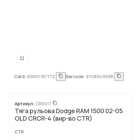
Натисніть, щоб збільшити
Card:
69001187772
Barcode:
8708949998
Артикул:
CR0017
Тяга рульова Dodge RAM 1500 02-05
OLD CRCR-4 (вир-во CTR)
CTR