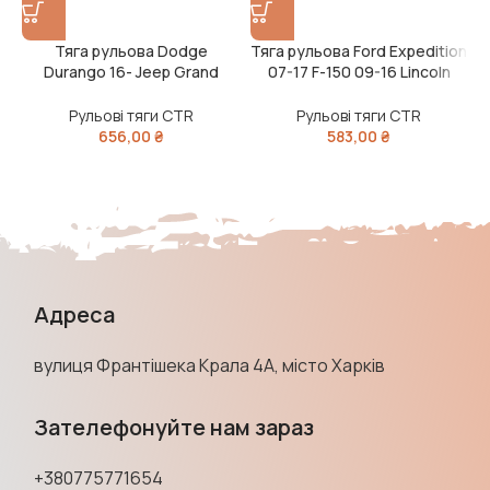
Тяга рульова Dodge
Тяга рульова Ford Expedition
Т
Durango 16- Jeep Grand
07-17 F-150 09-16 Lincoln
2
Cherokee 16- OLD CRCR-11
NAVIGATOR 07-17 OLD CRF-
(вир-во CTR)
36 (вир-во CTR)
Рульові тяги CTR
Рульові тяги CTR
656,00
₴
583,00
₴
Адреса
вулиця Франтішека Крала 4А, місто Харків
Зателефонуйте нам зараз
+380775771654