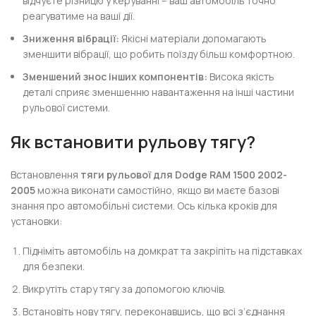
відчуєте різницю у керуванні – ваш автомобіль точно
реагуватиме на ваші дії.
Зниження вібрації:
Якісні матеріали допомагають
зменшити вібрації, що робить поїзду більш комфортною.
Зменшений знос інших компонентів:
Висока якість
деталі сприяє зменшенню навантаження на інші частини
рульової системи.
Як встановити рульову тягу?
Встановлення
тяги рульової для Dodge RAM 1500 2002-
2005
можна виконати самостійно, якщо ви маєте базові
знання про автомобільні системи. Ось кілька кроків для
установки:
Підніміть автомобіль на домкрат та закріпіть на підставках
для безпеки.
Викрутіть стару тягу за допомогою ключів.
Встановіть нову тягу, переконавшись, що всі з’єднання