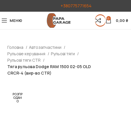
+380775771654
0
МЕНЮ
0,00
₴
Головна
Автозапчастини
Рульове керування
Рульові тяги
Рульові тяги CTR
Тяга рульова Dodge RAM 1500 02-05 OLD
CRCR-4 (вир-во CTR)
РОЗПР
ОДАН
О