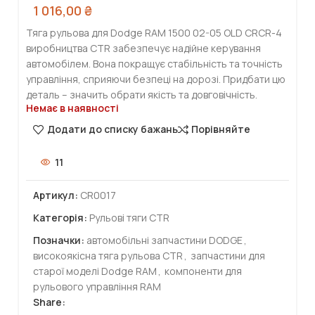
1 016,00
₴
Тяга рульова для Dodge RAM 1500 02-05 OLD CRCR-4
виробництва CTR забезпечує надійне керування
автомобілем. Вона покращує стабільність та точність
управління, сприяючи безпеці на дорозі. Придбати цю
деталь – значить обрати якість та довговічність.
Немає в наявності
Додати до списку бажань
Порівняйте
11
Артикул:
CR0017
Категорія:
Рульові тяги CTR
Позначки:
автомобільні запчастини DODGE
,
високоякісна тяга рульова CTR
,
запчастини для
старої моделі Dodge RAM
,
компоненти для
рульового управління RAM
Share: