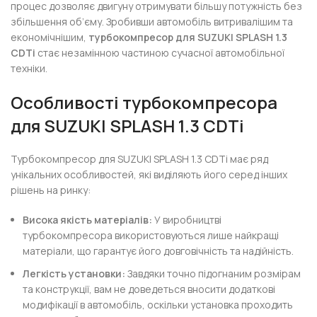
процес дозволяє двигуну отримувати більшу потужність без
збільшення об’єму. Зробивши автомобіль витривалішим та
економічнішим,
турбокомпресор для SUZUKI SPLASH 1.3
CDTi
стає незамінною частиною сучасної автомобільної
техніки.
Особливості турбокомпресора
для SUZUKI SPLASH 1.3 CDTi
Турбокомпресор для SUZUKI SPLASH 1.3 CDTi має ряд
унікальних особливостей, які виділяють його серед інших
рішень на ринку:
Висока якість матеріалів:
У виробництві
турбокомпресора використовуються лише найкращі
матеріали, що гарантує його довговічність та надійність.
Легкість установки:
Завдяки точно підогнаним розмірам
та конструкції, вам не доведеться вносити додаткові
модифікації в автомобіль, оскільки установка проходить