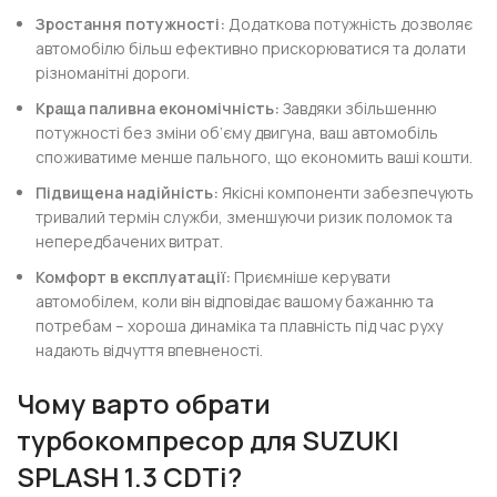
Зростання потужності:
Додаткова потужність дозволяє
автомобілю більш ефективно прискорюватися та долати
різноманітні дороги.
Краща паливна економічність:
Завдяки збільшенню
потужності без зміни об’єму двигуна, ваш автомобіль
споживатиме менше пального, що економить ваші кошти.
Підвищена надійність:
Якісні компоненти забезпечують
тривалий термін служби, зменшуючи ризик поломок та
непередбачених витрат.
Комфорт в експлуатації:
Приємніше керувати
автомобілем, коли він відповідає вашому бажанню та
потребам – хороша динаміка та плавність під час руху
надають відчуття впевненості.
Чому варто обрати
турбокомпресор для SUZUKI
SPLASH 1.3 CDTi?