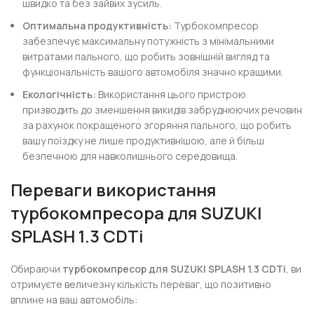
швидко та без зайвих зусиль.
Оптимальна продуктивність:
Турбокомпресор
забезпечує максимальну потужність з мінімальними
витратами пального, що робить зовнішній вигляд та
функціональність вашого автомобіля значно кращими.
Екологічність:
Використання цього пристрою
призводить до зменшення викидів забруднюючих речовин
за рахунок покращеного згоряння пального, що робить
вашу поїздку не лише продуктивнішою, але й більш
безпечною для навколишнього середовища.
Переваги використання
турбокомпресора для SUZUKI
SPLASH 1.3 CDTi
Обираючи
турбокомпресор для SUZUKI SPLASH 1.3 CDTi
, ви
отримуєте величезну кількість переваг, що позитивно
вплине на ваш автомобіль: