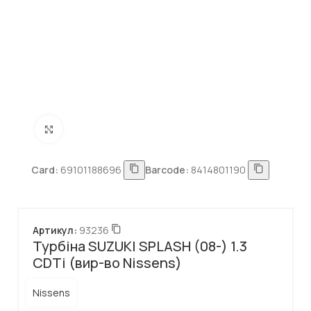
Натисніть, щоб збільшити
Card:
69101188696
Barcode:
8414801190
Артикул:
93236
Турбіна SUZUKI SPLASH (08-) 1.3
CDTi (вир-во Nissens)
Nissens