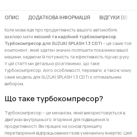
ОПИС
ДОДАТКОВА ІНФОРМАЦІЯ
ВІДГУКИ (0)
Коли мова йде про продуктивність вашого автомобіля,
важливо мати
якісний та надійний турбокомпресор
.
Турбокомпресор для SUZUKI SPLASH 1.3 CDTi
– це саме той
компонент, який здатен значно поліпшити показники вашої
машини, надаючи їй потужність та ефективність під час руху.
У цій статті ми детально розглянемо, що таке
турбокомпресор, його особливості, переваги, а також чому
саме модель для SUZUKI SPLASH 1.3 CDTi є оптимальним
вибором.
Що таке турбокомпресор?
Турбокомпресор – це механізм, який використовується в
двигунах внутрішнього згоряння для підвищення їх
продуктивності. Він працює на основі принципу
перетворення відпрацьованих газів у механічну енергію. Цей