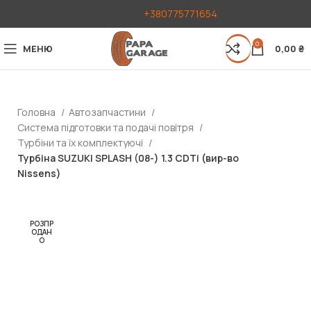
+380775771654
0
МЕНЮ
0,00
₴
Головна
Автозапчастини
Система підготовки та подачі повітря
Турбіни та їх комплектуючі
Турбіна SUZUKI SPLASH (08-) 1.3 CDTi (вир-во
Nissens)
РОЗПР
ОДАН
О