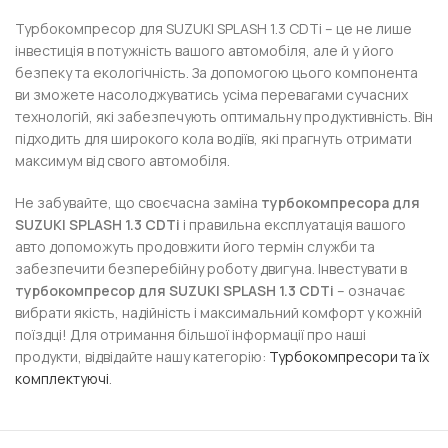
Турбокомпресор для SUZUKI SPLASH 1.3 CDTi – це не лише
інвестиція в потужність вашого автомобіля, але й у його
безпеку та екологічність. За допомогою цього компонента
ви зможете насолоджуватись усіма перевагами сучасних
технологій, які забезпечують оптимальну продуктивність. Він
підходить для широкого кола водіїв, які прагнуть отримати
максимум від свого автомобіля.
Не забувайте, що своєчасна заміна
турбокомпресора для
SUZUKI SPLASH 1.3 CDTi
і правильна експлуатація вашого
авто допоможуть продовжити його термін служби та
забезпечити безперебійну роботу двигуна. Інвестувати в
турбокомпресор для SUZUKI SPLASH 1.3 CDTi
– означає
вибрати якість, надійність і максимальний комфорт у кожній
поїздці! Для отримання більшої інформації про наші
продукти, відвідайте нашу категорію:
Турбокомпресори та їх
комплектуючі
.