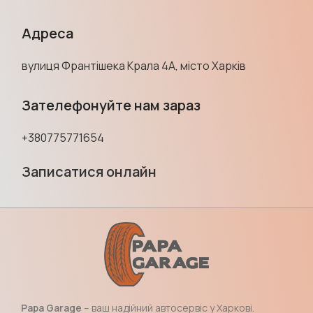
Адреса
вулиця Франтішека Крала 4А, місто Харків
Зателефонуйте нам зараз
+380775771654
Записатися онлайн
Papa Garage
– ваш надійний автосервіс у Харкові.