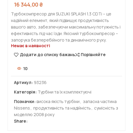
16 344,00
₴
Турбокомпресор для SUZUKI SPLASH 1.3 CDTi – це
надійний елемент, який підвищує продуктивність
вашого авто, забезпечуючи максимальну потужність і
ефективність під час їзди. Якісний турбокомпресор –
запорука безперебійного та динамічного руху.
Немає в наявності
Додати до списку бажань
Порівняйте
10
Артикул:
93236
Категорія:
Турбіни та їх комплектуючі
Позначки:
висока якість турбіни
,
запасна частина
Nissens
,
продуктивність та надійність
,
сумісність з
моделлю 2008 року
Share: