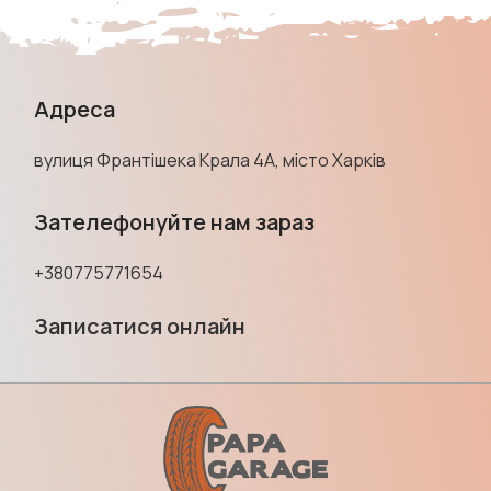
Адреса
вулиця Франтішека Крала 4А, місто Харків
Зателефонуйте нам зараз
+380775771654
Записатися онлайн