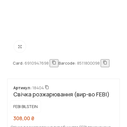
Натисніть, щоб збільшити
Card:
6910947698
Barcode:
8511800098
Артикул:
18404
Свічка розжарювання (вир-во FEBI)
FEBI BILSTEIN
308,00
₴