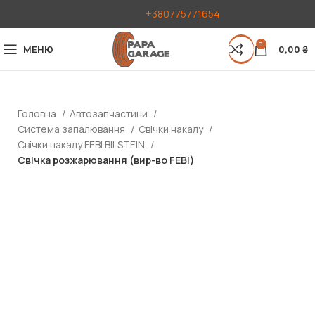
+380775771654
0
МЕНЮ
0,00
₴
Головна
Автозапчастини
Система запалювання
Свічки накалу
Свічки накалу FEBI BILSTEIN
Свічка розжарювання (вир-во FEBI)