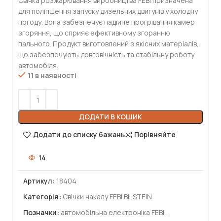
Свічка розжарювання виробництва FEBI призначена
для поліпшення запуску дизельних двигунів у холодну
погоду. Вона забезпечує надійне прогрівання камер
згоряння, що сприяє ефективному згоранню
пального. Продукт виготовлений з якісних матеріалів,
що забезпечують довговічність та стабільну роботу
автомобіля.
11 в наявності
ДОДАТИ В КОШИК
Додати до списку бажань
Порівняйте
14
Артикул:
18404
Категорія:
Свічки накалу FEBI BILSTEIN
Позначки:
автомобільна електроніка FEBI
,