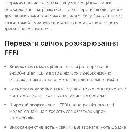
згоряння пального. Коли ви запускаєте двигун, свічки
розжарювання нагріваються, щоб створити ідеальні умови
для запалювання повітряно-пального міксу. Завдяки цьому
ваш автомобіль запускається швидше, а працездатність
двигуна покращується.
Переваги свічок розжарювання
FEBI
Висока якість матеріалів
– свічки розжарювання
виробництва
FEBI
виготовляються з високоякісних
матеріалів, які забезпечують тривалий термін служби.
Технологія виробництва
– сучасні технології та системи
контролю якості гарантують надійність продукції.
Широкий асортимент
–
FEBI
пропонує різноманітні
моделі свічок, що підходять для багатьох марок
автомобілів.
Висока ефективність
– свічки
FEBI
забезпечують швидке