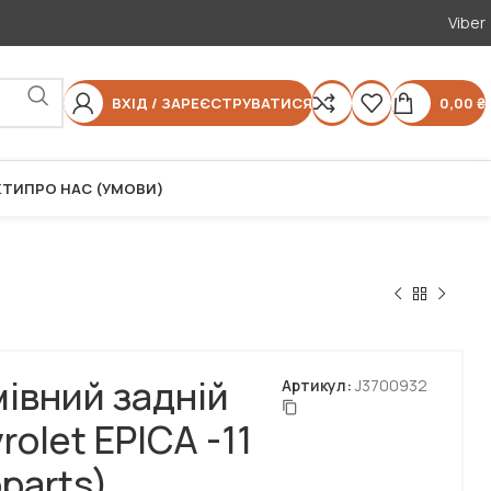
Viber
ВХІД / ЗАРЕЄСТРУВАТИСЯ
0,00
₴
КТИ
ПРО НАС (УМОВИ)
івний задній
Артикул:
J3700932
olet EPICA -11
parts)