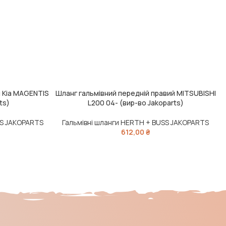
й Kia MAGENTIS
Шланг гальмівний передній правий MITSUBISHI
ДОДАТИ В КОШИК
Д
ts)
L200 04- (вир-во Jakoparts)
SS JAKOPARTS
Гальмівні шланги HERTH + BUSS JAKOPARTS
612,00
₴