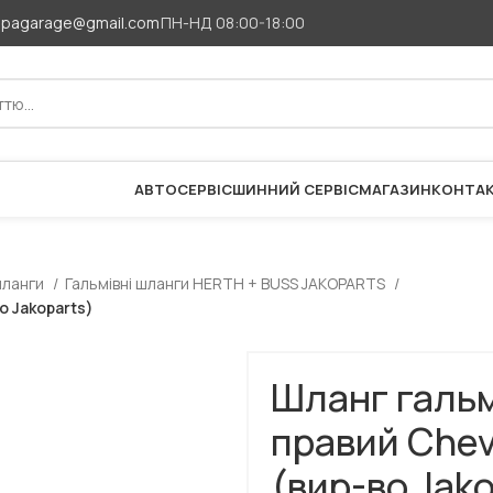
apagarage@gmail.com
ПН-НД 08:00-18:00
АВТОСЕРВІС
ШИННИЙ СЕРВІС
МАГАЗИН
КОНТА
шланги
Гальмівні шланги HERTH + BUSS JAKOPARTS
о Jakoparts)
Шланг гальм
правий Chevr
(вир-во Jako