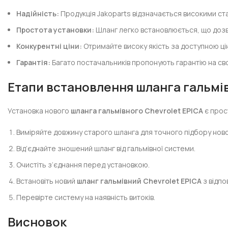
Надійність:
Продукція Jakoparts відзначається високими ста
Простота установки:
Шланг легко встановлюється, що дозв
Конкурентні ціни:
Отримайте високу якість за доступною ці
Гарантія:
Багато постачальників пропонують гарантію на сво
Етапи встановлення
шланга гальмі
Установка нового
шланга гальмівного Chevrolet EPICA
є прос
Виміряйте довжину старого шланга для точного підбору ново
Від’єднайте зношений шланг від гальмівної системи.
Очистіть з’єднання перед установкою.
Встановіть новий
шланг гальмівний Chevrolet EPICA
з відпо
Перевірте систему на наявність витоків.
Висновок