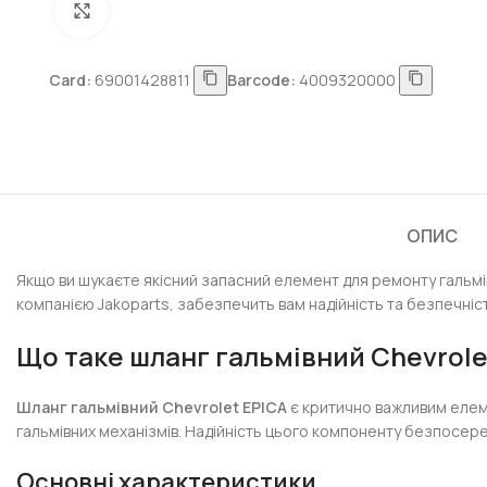
Натисніть, щоб збільшити
Card:
69001428811
Barcode:
4009320000
ОПИС
Якщо ви шукаєте якісний запасний елемент для ремонту гальмі
компанією Jakoparts, забезпечить вам надійність та безпечніс
Що таке
шланг гальмівний Chevrole
Шланг гальмівний Chevrolet EPICA
є критично важливим елеме
гальмівних механізмів. Надійність цього компоненту безпосер
Основні характеристики