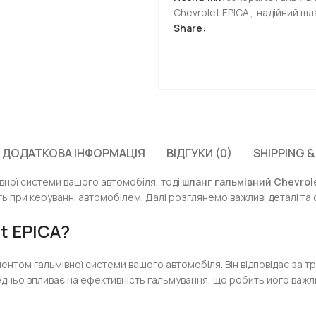
Chevrolet EPICA
,
надійний шл
Share:
ДОДАТКОВА ІНФОРМАЦІЯ
ВІДГУКИ (0)
SHIPPING &
вної системи вашого автомобіля, тоді
шланг гальмівний Chevrol
ть при керуванні автомобілем. Далі розглянемо важливі деталі та
t EPICA
?
нтом гальмівної системи вашого автомобіля. Він відповідає за тр
едньо впливає на ефективність гальмування, що робить його важл