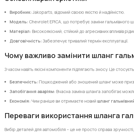
Виробник:
Jakoparts, відомий своєю якістю й надійністю.
Модель:
Chevrolet EPICA, що потребує заміни гальмівного ш
Матеріал:
Високоякісний, стійкий до агресивних впливів ріди
Довговічність:
Забезпечує тривалий термін експлуатації.
Чому важливо замінити
шланг галь
З часом навіть якісні компоненти підлягають зносу. Це стосуєть
Безпечність:
Пошкоджений або зношений шланг може призвес
Запобігання аваріям:
Вчасна заміна шланга запобігає можли
Економія:
Чим раніше ви отримаєте новий
шланг гальмівний
Переваги використання
шланга гал
Вибір деталей для автомобіля – це не просто справа зручності