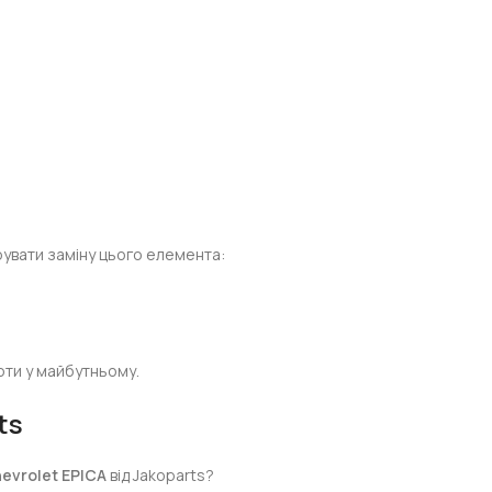
орувати заміну цього елемента:
.
оти у майбутньому.
ts
evrolet EPICA
від Jakoparts?