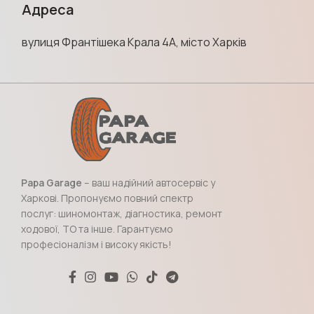
Адреса
вулиця Франтішека Крала 4А, місто Харків
Papa Garage
– ваш надійний автосервіс у
Харкові. Пропонуємо повний спектр
послуг: шиномонтаж, діагностика, ремонт
ходової, ТО та інше. Гарантуємо
професіоналізм і високу якість!