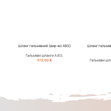
Шланг гальмівний (вир-во ABS)
Шланг гальмів
ДОДАТИ В КОШИК
ДОДАТИ В КО
Гальмівні шланги A.B.S.
372,00
₴
Гальмівні ш