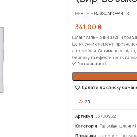
HERTH + BUSS JAKOPARTS
341,00
₴
Шланг гальмівний задній правий
Це якісний елемент, призначе
автомобіля. Оптимально підход
безпеку та ефективність гальм
1 в наявності
Додати до списку бажан
20
Артикул:
J3700932
Категорія:
Гальмівні шланги
Позначки:
Jakoparts гальмів