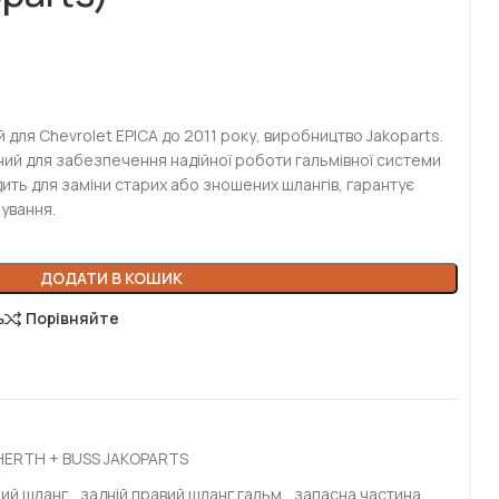
 для Chevrolet EPICA до 2011 року, виробництво Jakoparts.
ний для забезпечення надійної роботи гальмівної системи
ить для заміни старих або зношених шлангів, гарантує
ування.
ДОДАТИ В КОШИК
ь
Порівняйте
 HERTH + BUSS JAKOPARTS
ний шланг
,
задній правий шланг гальм
,
запасна частина