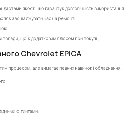
ндартами якості, що гарантує довговічність використання.
оляє заощаджувати час на ремонті.
ною.
ї товари, що є додатковим плюсом при покупці.
вного Chevrolet EPICA
тим процесом, але вимагає певних навичок і обладнання:
го.
відними фітингами.