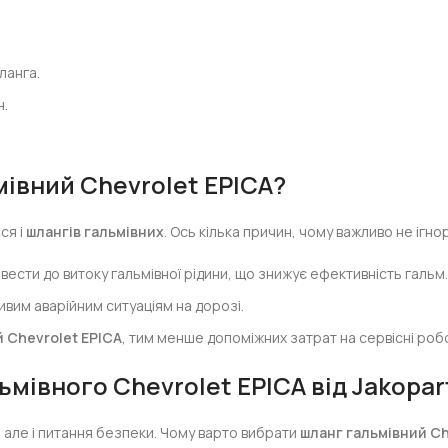
ланга.
н.
мівний Chevrolet EPICA
?
ся і
шлангів гальмівних
. Ось кілька причин, чому важливо не ігн
ти до витоку гальмівної рідини, що знижує ефективність гальм
вим аварійним ситуаціям на дорозі.
 Chevrolet EPICA
, тим менше допоміжних затрат на сервісні роб
ьмівного Chevrolet EPICA
від Jakopar
, але і питання безпеки. Чому варто вибрати
шланг гальмівний Ch