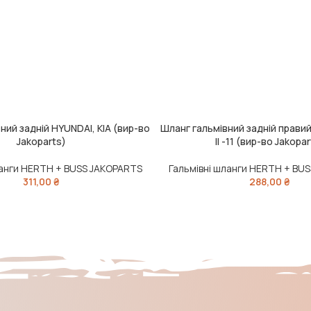
ний задній HYUNDAI, KIA (вир-во
Шланг гальмівний задній прави
ШИК
ДОДАТИ В КОШИК
Jakoparts)
II -11 (вир-во Jakopar
ланги HERTH + BUSS JAKOPARTS
Гальмівні шланги HERTH + BU
311,00
₴
288,00
₴