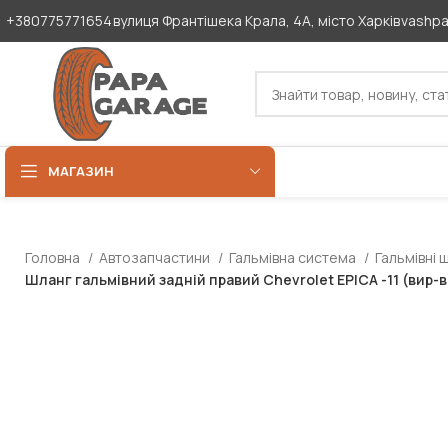
+380775771654
вулиця Франтішека Крала, 4А, місто Харків
vashp
МАГАЗИН
Головна
Автозапчастини
Гальмівна система
Гальмівні 
Шланг гальмівний задній правий Chevrolet EPICA -11 (вир-в