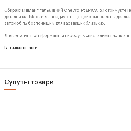
Обираючи
шланг гальмівний Chevrolet EPICA
, ви отримуєте н
деталей від Jakoparts засвідчують, що цей компонент є ідеаль
автомобіль безпечнішим для вас і ваших близьких.
Для детальнішої інформації та вибору якісних гальмівних шлангі
Гальмівні шланги
Супутні товари