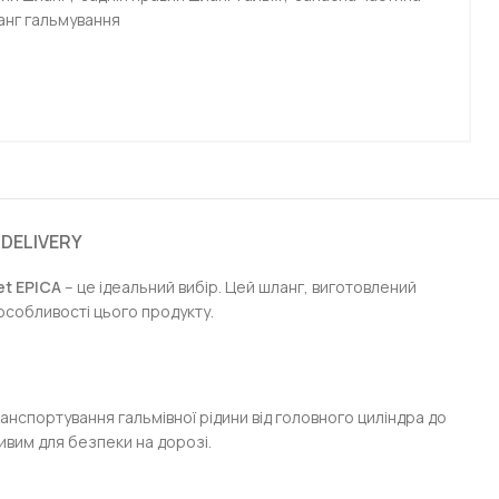
анг гальмування
 DELIVERY
et EPICA
– це ідеальний вибір. Цей шланг, виготовлений
 особливості цього продукту.
анспортування гальмівної рідини від головного циліндра до
ивим для безпеки на дорозі.