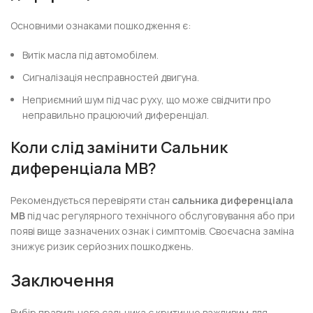
Основними ознаками пошкодження є:
Витік масла під автомобілем.
Сигналізація несправностей двигуна.
Неприємний шум під час руху, що може свідчити про
неправильно працюючий диференціал.
Коли слід замінити
Сальник
диференціала MB
?
Рекомендується перевіряти стан
сальника диференціала
MB
під час регулярного технічного обслуговування або при
появі вище зазначених ознак і симптомів. Своєчасна заміна
знижує ризик серйозних пошкоджень.
Заключення
Вибір правильного сальника є критично важливим для