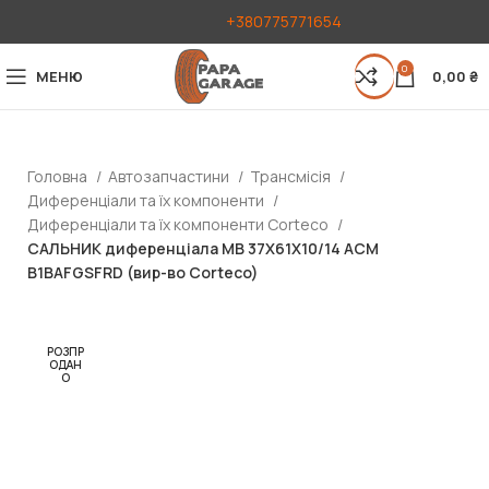
+380775771654
0
МЕНЮ
0,00
₴
Головна
Автозапчастини
Трансмісія
Диференціали та їх компоненти
Диференціали та їх компоненти Corteco
САЛЬНИК диференціала MB 37X61X10/14 ACM
B1BAFGSFRD (вир-во Corteco)
РОЗПР
ОДАН
О