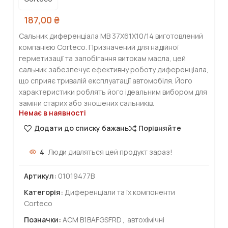
187,00
₴
Сальник диференціала MB 37X61X10/14 виготовлений
компанією Corteco. Призначений для надійної
герметизації та запобігання витокам масла, цей
сальник забезпечує ефективну роботу диференціала,
що сприяє тривалій експлуатації автомобіля. Його
характеристики роблять його ідеальним вибором для
заміни старих або зношених сальників.
Немає в наявності
Додати до списку бажань
Порівняйте
4
Люди дивляться цей продукт зараз!
Артикул:
01019477B
Категорія:
Диференціали та їх компоненти
Corteco
Позначки:
ACM B1BAFGSFRD
,
автохімічні