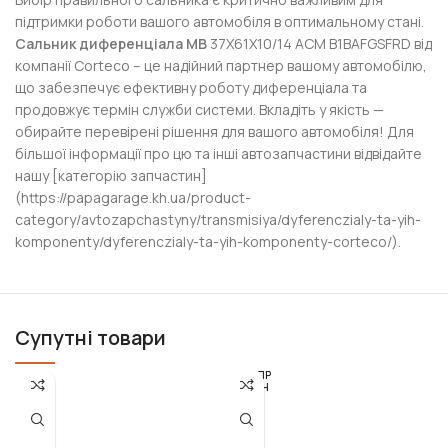
підтримки роботи вашого автомобіля в оптимальному стані.
Сальник диференціала MB
37X61X10/14 ACM B1BAFGSFRD від
компанії Corteco – це надійний партнер вашому автомобілю,
що забезпечує ефективну роботу диференціала та
продовжує термін служби системи. Вкладіть у якість —
обирайте перевірені рішення для вашого автомобіля! Для
більшої інформації про цю та інші автозапчастини відвідайте
нашу [категорію запчастин]
(https://papagarage.kh.ua/product-
category/avtozapchastyny/transmisiya/dyferenczialy-ta-yih-
komponenty/dyferenczialy-ta-yih-komponenty-corteco/).
Супутні товари
РОЗПР
ОДАН
О