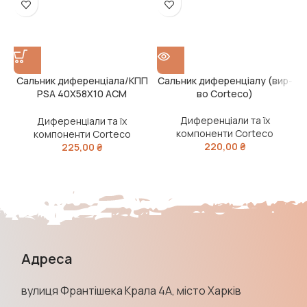
Сальник диференціала/КПП
Сальник диференціалу (вир-
PSA 40X58X10 ACM
во Corteco)
BASLDRWX7 (вир-во
Corteco)
Диференціали та їх
Диференціали та їх
компоненти Corteco
компоненти Corteco
220,00
₴
225,00
₴
Адреса
вулиця Франтішека Крала 4А, місто Харків