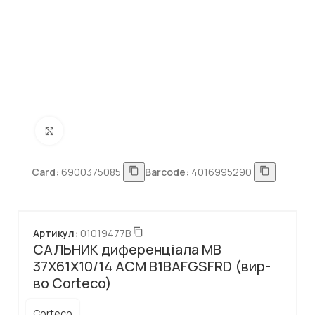
Натисніть, щоб збільшити
Card:
6900375085
Barcode:
4016995290
Артикул:
01019477B
САЛЬНИК диференціала MB
37X61X10/14 ACM B1BAFGSFRD (вир-
во Corteco)
Corteco