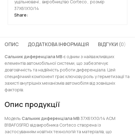
ущільнювачі
,
виробництво Corteco
,
розмір
37X61X10/14
Share:
ОПИС
ДОДАТКОВА ІНФОРМАЦІЯ
ВІДГУКИ (0)
Сальник диференціала MB
є одним з найважливіших
елементів автомобільної системи, що забезпечує
довговічність та надійність роботи диференціала. Цей
специфічний компонент грає ключову роль у герметизації та
захисті внутрішніх механізмів автомобіля від зовнішніх
факторів.
Опис продукції
Модель
Сальник диференціала MB
37X61X10/14 ACM
B1BAFGSFRD від виробника Corteco створена із
застосуванням новітніх технологій та матеріалів, що