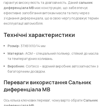
гарантує високу якість та довговічність. Даний
сальник
диференціала MB
має конструкцію, що забезпечує
ефективне запобігання витокам масла та пилу через
з’єднання диференціала, що в свою чергу подовжує термін
експлуатації автомобіля.
Технічні характеристики
Розмір:
37X61X10/14 мм
Матеріал:
ACM – спеціальний полімер, стійкий до масла
та температурних коливань.
Виробник:
Corteco – відомий виробник автозапчастин з
багаторічним досвідом.
Переваги використання
Сальник
диференціала MB
Ось кілька ключових переваг, чому варто обрати
Сальник
диференціала MB
: