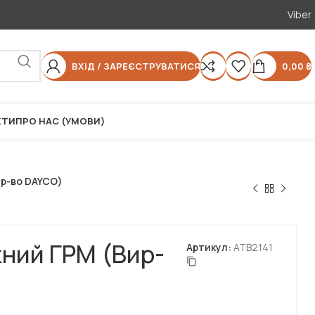
Viber
ВХІД / ЗАРЕЄСТРУВАТИСЯ
0,00
₴
КТИ
ПРО НАС (УМОВИ)
ир-во DAYCO)
ний ГРМ (Вир-
Артикул:
ATB2141