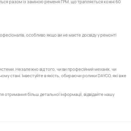
ться разом із заміною ременя ГРМ, що трапляється кожні 60
фесіоналів, особливо якщо ви не маєте досвіду у ремонті
системи. Незалежно від того, чи ви професійний механік, чи
му стані. Інвестуйте в якість, обираючи ролики DAYCO, які вже
я отримання більш детальної інформації, відвідайте нашу