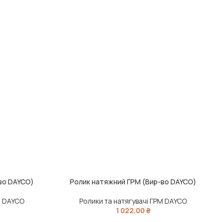
во DAYCO)
Ролик натяжний ГРМ (Вир-во DAYCO)
ДОДАТИ В КОШИК
Д
М DAYCO
Ролики та натягувачі ГРМ DAYCO
1 022,00
₴