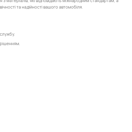
 з матеріалів, які відповідають міжнародним стандартам, а
ічності та надійності вашого автомобіля.
 службу.
 рішенням.