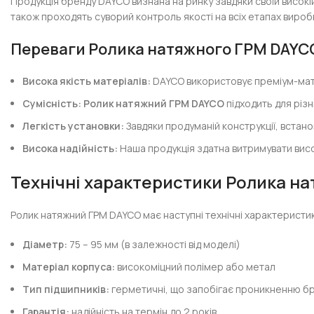
Продукція бренду DAYCO визнана на ринку завдяки своїй високій 
також проходять суворий контроль якості на всіх етапах виробн
Переваги Ролика натяжного ГРМ DAYC
Висока якість матеріалів:
DAYCO використовує преміум-матер
Сумісність:
Ролик натяжний ГРМ DAYCO
підходить для різ
Легкість установки:
Завдяки продуманій конструкції, встан
Висока надійність:
Наша продукція здатна витримувати висо
Технічні характеристики Ролика н
Ролик натяжний ГРМ DAYCO має наступні технічні характеристи
Діаметр:
75 – 95 мм (в залежності від моделі)
Матеріал корпуса:
високоміцний полімер або метал
Тип підшипників:
герметичні, що запобігає проникненню бр
Гарантія:
надійність на термін до 2 років