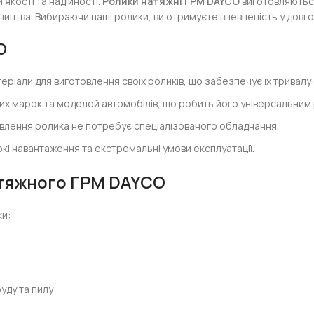
якості та надійності.
Ролики натяжні ГРМ DAYCO
виготовляються
ицтва. Вибираючи наші ролики, ви отримуєте впевненість у довгов
O
іали для виготовлення своїх роликів, що забезпечує їх тривалу
них марок та моделей автомобілів, що робить його універсальним
овлення ролика не потребує спеціалізованого обладнання.
кі навантаження та екстремальні умови експлуатації.
атяжного ГРМ DAYCO
ки:
уду та пилу