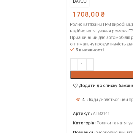
DAYCO
1 708,00
₴
Ролик натяжний ГРМ виробницт
надійне натягування ременя ГР
Призначений для автомобілів р
оптимальну продуктивність дви
3 в наявності
Додати до списку бажан
4
Люди дивляться цей п
Артикул:
ATB2141
Категорія:
Ролики та натягу
Позначки:
високоякісний на