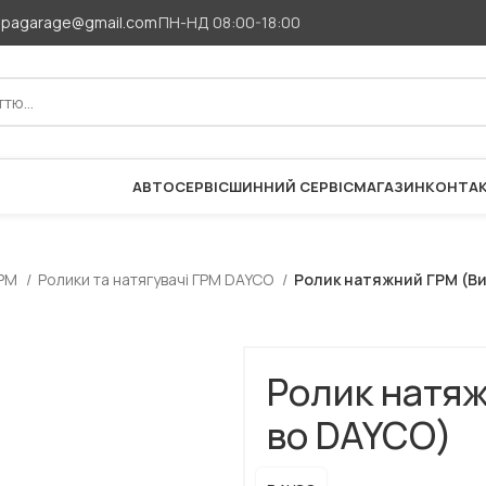
apagarage@gmail.com
ПН-НД 08:00-18:00
АВТОСЕРВІС
ШИННИЙ СЕРВІС
МАГАЗИН
КОНТА
ГРМ
Ролики та натягувачі ГРМ DAYCO
Ролик натяжний ГРМ (В
Ролик натяж
во DAYCO)