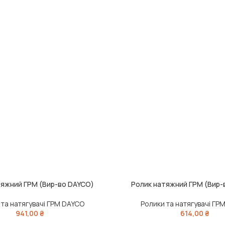
тяжний ГРМ (Вир-во DAYCO)
Ролик натяжний ГРМ (Вир-
ШИК
ДОДАТИ В КОШИК
 та натягувачі ГРМ DAYCO
Ролики та натягувачі ГР
941,00
₴
614,00
₴