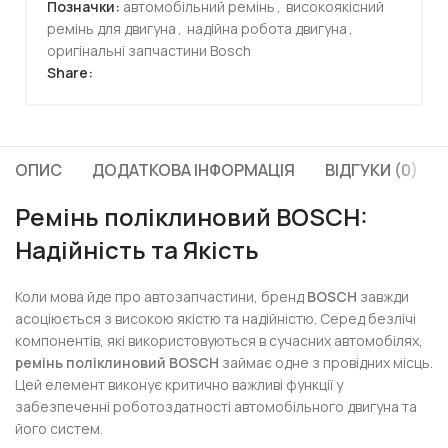
Позначки:
автомобільний ремінь
,
високоякісний
ремінь для двигуна
,
надійна робота двигуна
,
оригінальні запчастини Bosch
Share:
ОПИС
ДОДАТКОВА ІНФОРМАЦІЯ
ВІДГУКИ (0)
Ремінь поліклиновий BOSCH:
Надійність та Якість
Коли мова йде про автозапчастини, бренд
BOSCH
завжди
асоціюється з високою якістю та надійністю. Серед безлічі
компонентів, які використовуються в сучасних автомобілях,
ремінь поліклиновий BOSCH
займає одне з провідних місць.
Цей елемент виконує критично важливі функції у
забезпеченні роботоздатності автомобільного двигуна та
його систем.