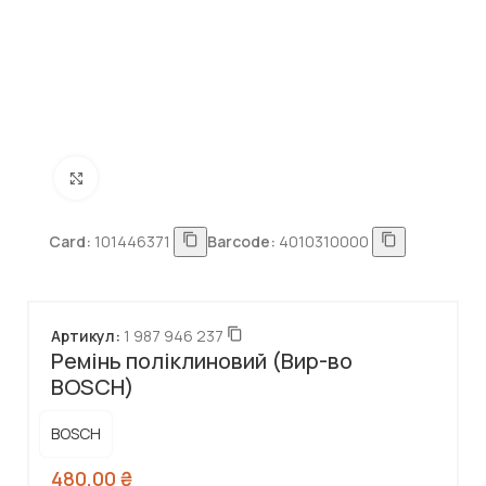
Натисніть, щоб збільшити
Card:
101446371
Barcode:
4010310000
Артикул:
1 987 946 237
Ремінь поліклиновий (Вир-во
BOSCH)
BOSCH
480,00
₴