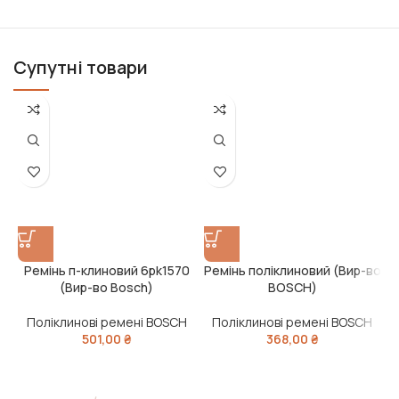
Супутні товари
Ремінь п-клиновий 6pk1570
Ремінь поліклиновий (Вир-во
Р
(Вир-во Bosch)
BOSCH)
Поліклинові ремені BOSCH
Поліклинові ремені BOSCH
501,00
₴
368,00
₴