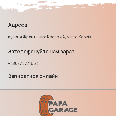
Адреса
вулиця Франтішека Крала 4А, місто Харків
Зателефонуйте нам зараз
+380775771654
Записатися онлайн