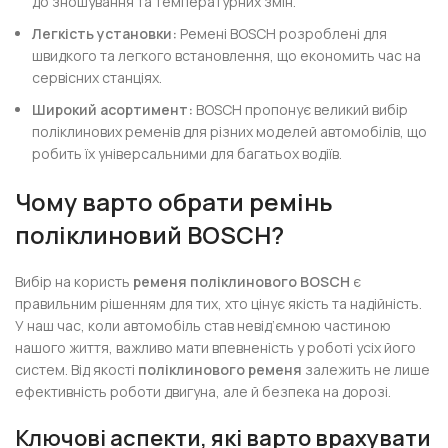
до зношування та температурних змін.
Легкість установки:
Ремені BOSCH розроблені для
швидкого та легкого встановлення, що економить час на
сервісних станціях.
Широкий асортимент:
BOSCH пропонує великий вибір
поліклинових ременів для різних моделей автомобілів, що
робить їх універсальними для багатьох водіїв.
Чому варто обрати ремінь
поліклиновий BOSCH?
Вибір на користь
ременя поліклинового BOSCH
є
правильним рішенням для тих, хто цінує якість та надійність.
У наш час, коли автомобіль став невід’ємною частиною
нашого життя, важливо мати впевненість у роботі усіх його
систем. Від якості
поліклинового ременя
залежить не лише
ефективність роботи двигуна, але й безпека на дорозі.
Ключові аспекти, які варто врахувати