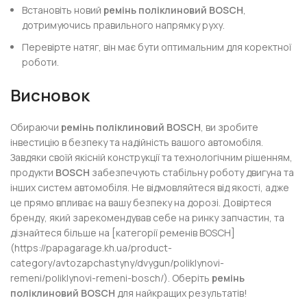
Встановіть новий
ремінь поліклиновий BOSCH
,
дотримуючись правильного напрямку руху.
Перевірте натяг, він має бути оптимальним для коректної
роботи.
Висновок
Обираючи
ремінь поліклиновий BOSCH
, ви зробите
інвестицію в безпеку та надійність вашого автомобіля.
Завдяки своїй якісній конструкції та технологічним рішенням,
продукти
BOSCH
забезпечують стабільну роботу двигуна та
інших систем автомобіля. Не відмовляйтеся від якості, адже
це прямо впливає на вашу безпеку на дорозі. Довіртеся
бренду, який зарекомендував себе на ринку запчастин, та
дізнайтеся більше на [категорії ременів BOSCH]
(https://papagarage.kh.ua/product-
category/avtozapchastyny/dvygun/poliklynovi-
remeni/poliklynovi-remeni-bosch/). Оберіть
ремінь
поліклиновий BOSCH
для найкращих результатів!