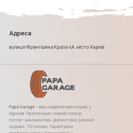
Адреса
вулиця Франтішека Крала 4А, місто Харків
Papa Garage
– ваш надійний автосервіс у
Харкові. Пропонуємо повний спектр
послуг: шиномонтаж, діагностика, ремонт
ходової, ТО та інше. Гарантуємо
професіоналізм і високу якість!