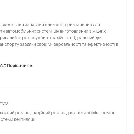
исокоякісний запасний елемент, призначений для
и автомобільних систем. Він виготовлений з міцних
ривалий строк служби та надійність. Ідеальний для
анспорту завдяки своїй універсальності та ефективності в
ь
Порівняйте
AYCO
иводний ремінь
,
надійний ремінь для автомобілів
,
ремінь
истеми вентиляції