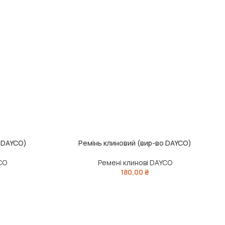
о DAYCO)
Ремінь клиновий (вир-во DAYCO)
ДОДАТИ В КОШИК
Д
CO
Ремені клинові DAYCO
180,00
₴