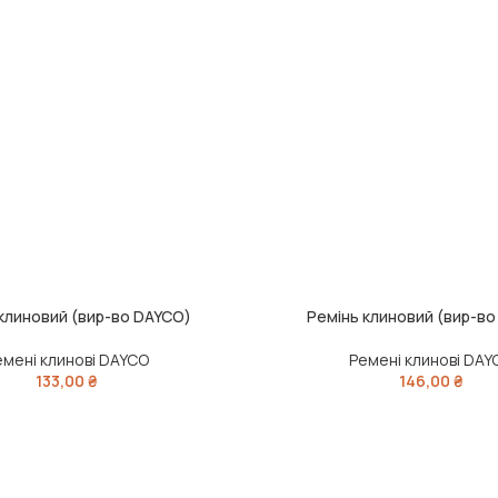
клиновий (вир-во DAYCO)
Ремінь клиновий (вир-в
ШИК
ДОДАТИ В КОШИК
емені клинові DAYCO
Ремені клинові DAY
133,00
₴
146,00
₴