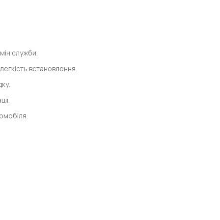
мін служби.
легкість встановлення.
ку.
ії.
омобіля.