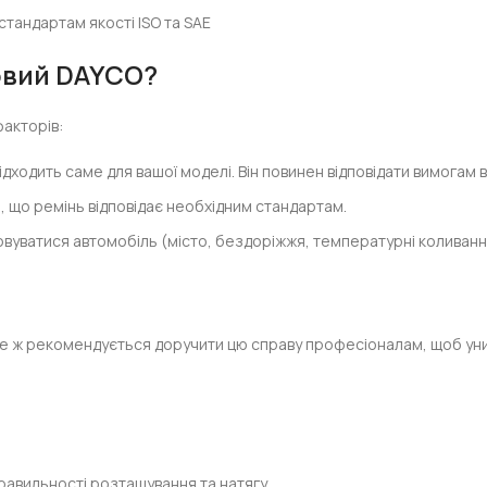
стандартам якості ISO та SAE
овий DAYCO?
факторів:
ходить саме для вашої моделі. Він повинен відповідати вимогам 
я, що ремінь відповідає необхідним стандартам.
вуватися автомобіль (місто, бездоріжжя, температурні коливання)
се ж рекомендується доручити цю справу професіоналам, щоб уни
равильності розташування та натягу.