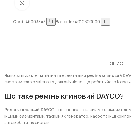
Натисніть, щоб збільшити
Card:
46003843
Barcode:
4010320000
ОПИС
Якщо ви шукаєте надійний та ефективний
ремінь клиновий DA
своєю високою якістю та довговічністю, що робить його ідеал
Що таке ремінь клиновий DAYCO?
Ремінь клиновий DAYCO
– це спеціалізований механічний елем
іншими елементами, такими як генератор, насос та інші компоне
автомобільних систем.