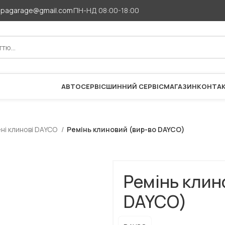
apagarage@gmail.com
ПН-НД 08:00-18:00
АВТОСЕРВІС
ШИННИЙ СЕРВІС
МАГАЗИН
КОНТА
ні клинові DAYCO
Ремінь клиновий (вир-во DAYCO)
Ремінь клин
DAYCO)