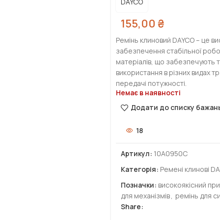
DAYCO
155,00
₴
Ремінь клиновий DAYCO – це в
забезпечення стабільної робот
матеріалів, що забезпечують т
використання в різних видах тр
передачі потужності.
Немає в наявності
Додати до списку бажан
18
Артикул:
10A0950C
Категорія:
Ремені клинові D
Позначки:
високоякісний пр
для механізмів
,
ремінь для с
Share: