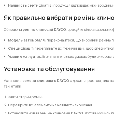
Наявність сертифікатів:
продукція відповідає міжнародним 
Як правильно вибрати ремінь клин
Обираючи
ремінь клиновий DAYCO
, врахуйте кілька важливих 
Модель автомобіля:
переконайтеся, що вибраний ремінь під
Специфікації:
перегляньте всі технічні дані, щоб впевнитис
Умови експлуатації:
визначте, в яких умовах буде використо
Установка та обслуговування
Установка
ременя клинового DAYCO
є досить простою, але в
такі етапи:
Зняти старий ремінь.
Перевірити всі елементи на наявність зношення.
Встановити новий
ремінь клиновий DAYCO
, дотримуючись п