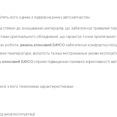
блять його одним з лідерів на ринку автозапчастин:
а стійких до зношуванню матеріалів, що забезпечує тривалий тер
тами оригінального обладнання, що гарантує точне прилягання і 
час роботи,
ремінь клиновий DAYCO
забезпечує комфортну поїзд
нні температури, вологість та інші екстремальні умови експлуатац
ь клиновий DAYCO
сприяє підвищенню паливної ефективності авт
ся з його технічними характеристиками:
ід умов експлуатації