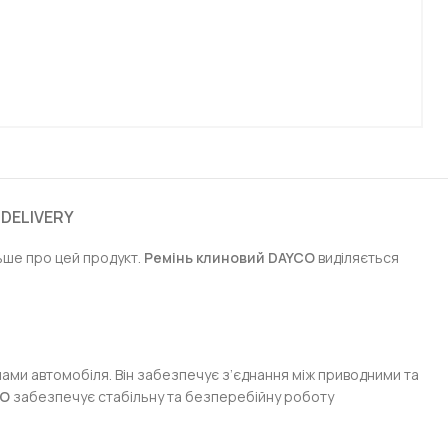
 DELIVERY
льше про цей продукт.
Ремінь клиновий DAYCO
виділяється
нами автомобіля. Він забезпечує з’єднання між приводними та
CO
забезпечує стабільну та безперебійну роботу