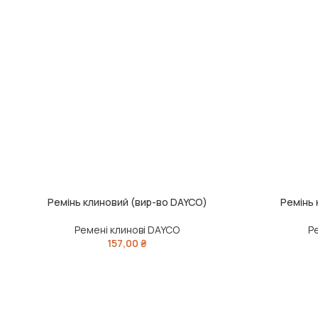
Ремінь клиновий (вир-во DAYCO)
Ремінь 
ДОДАТИ В КОШИК
ДОДАТИ В КО
Ремені клинові DAYCO
Р
157,00
₴