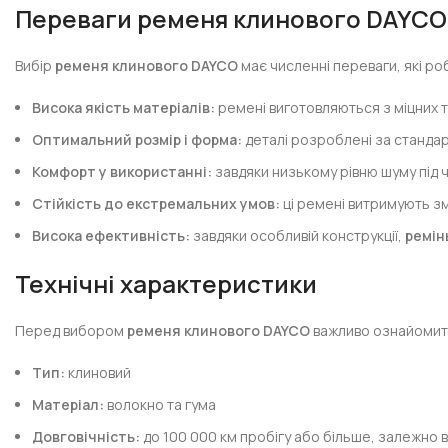
Переваги ременя клинового DAYCO
Вибір
ременя клинового DAYCO
має численні переваги, які ро
Висока якість матеріалів:
ремені виготовляються з міцних т
Оптимальний розмір і форма:
деталі розроблені за стандар
Комфорт у використанні:
завдяки низькому рівню шуму під 
Стійкість до екстремальних умов:
ці ремені витримують змі
Висока ефективність:
завдяки особливій конструкції,
ремін
Технічні характеристики
Перед вибором
ременя клинового DAYCO
важливо ознайомити
Тип:
клиновий
Матеріал:
волокно та гума
Довговічність:
до 100 000 км пробігу або більше, залежно в