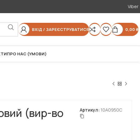
Viber
ВХІД / ЗАРЕЄСТРУВАТИСЯ
0,00
₴
КТИ
ПРО НАС (УМОВИ)
овий (вир-во
Артикул:
10A0950C