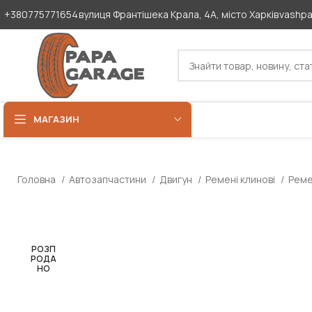
+380775771654
вулиця Франтішека Крала, 4А, місто Харків
vashp
МАГАЗИН
Головна
Автозапчастини
Двигун
Ремені клинові
Реме
РОЗП
РОДА
НО