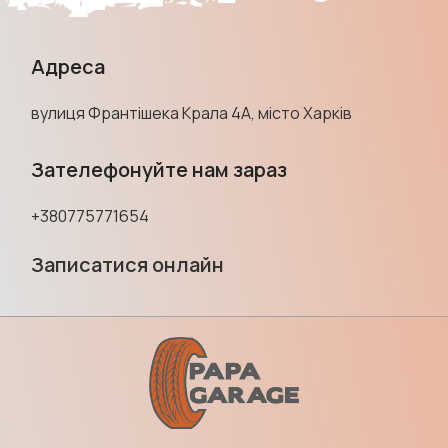
Адреса
вулиця Франтішека Крала 4А, місто Харків
Зателефонуйте нам зараз
+380775771654
Записатися онлайн