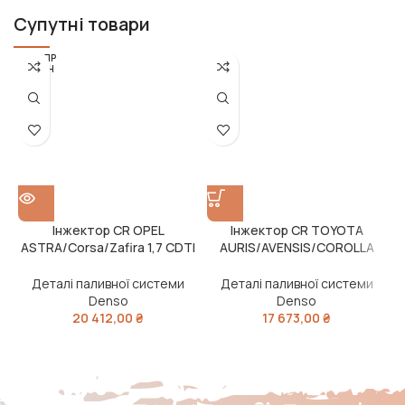
Супутні товари
РОЗПР
ОДАН
О
Інжектор CR OPEL
Інжектор CR TOYOTA
ASTRA/Corsa/Zafira 1,7 CDTI
AURIS/AVENSIS/COROLLA
M
Z 17 DTJ, A 17 DTJ (вир-во
2.0D4D 1AD-FTV (вир-во
DENSO)
DENSO)
Деталі паливної системи
Деталі паливної системи
Denso
Denso
20 412,00
₴
17 673,00
₴