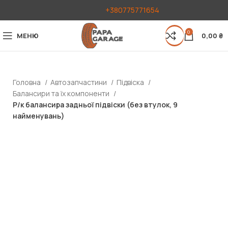
+380775771654
0
МЕНЮ
0,00
₴
Головна
Автозапчастини
Підвіска
Балансири та їх компоненти
Р/к балансира задньої підвіски (без втулок, 9
найменувань)