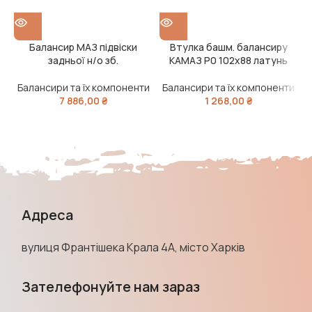
Балансир МАЗ підвіски
Втулка башм. балансиру
задньої н/о зб.
КАМАЗ Р0 102х88 латунь
Балансири та їх компоненти
Балансири та їх компоненти
7 886,00
₴
1 268,00
₴
Адреса
вулиця Франтішека Крала 4А, місто Харків
Зателефонуйте нам зараз