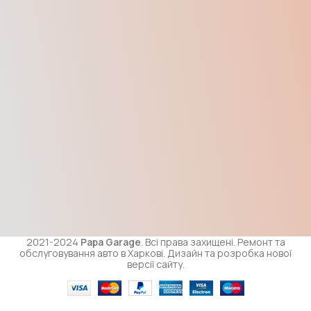
2021-2024
Papa Garage
. Всі права захищені. Ремонт та
обслуговування авто в Харкові. Дизайн та розробка нової
версії сайту.
Р/к