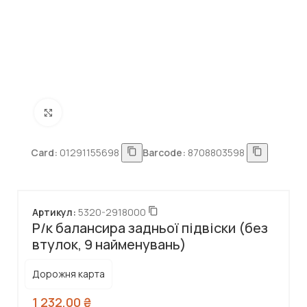
Натисніть, щоб збільшити
Card:
01291155698
Barcode:
8708803598
Артикул:
5320-2918000
Р/к балансира задньої підвіски (без
втулок, 9 найменувань)
Дорожня карта
1 232,00
₴