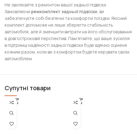
Не зволікайте з ремонтом вашої задньої підвіски.
Замовляючи
ремкомплект задньої підвіски
, ви
забезпечуєте собі безпечні та комфортні поїздки. Якісний
комплект допоможе не лише зберегти стабільність
автомобіля, але й зменшити витрати на його обслуговування
в довгостроковій перспективі. Пам’ятайте, що ваше зусилля
в підтримці надійності задньої підвіски буде вдячно оцінене
кожним разом, коли ви з комфортом будете керувати своїм
автомобілем.
Супутні товари
РОЗПР
РОЗПР
ОДАН
ОДАН
О
О