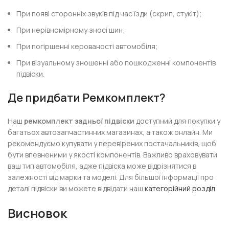
При появі сторонніх звуків під час їзди (скрип, стукіт);
При нерівномірному зносі шин;
При погіршенні керованості автомобіля;
При візуальному зношенні або пошкодженні компонентів
підвіски.
Де придбати Ремкомплект?
Наш
ремкомплект задньої підвіски
доступний для покупки у
багатьох автозапчастинних магазинах, а також онлайн. Ми
рекомендуємо купувати у перевірених постачальників, щоб
бути впевненими у якості компонентів. Важливо враховувати
ваш тип автомобіля, адже підвіска може відрізнятися в
залежності від марки та моделі. Для більшої інформації про
деталі підвіски ви можете відвідати наш
категорійний розділ
.
Висновок