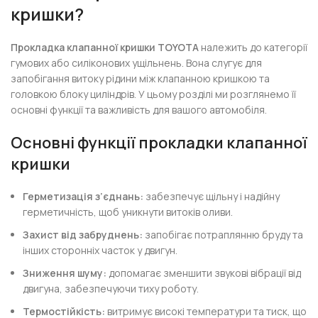
кришки?
Прокладка клапанної кришки TOYOTA
належить до категорії
гумових або силіконових ущільнень. Вона слугує для
запобігання витоку рідини між клапанною кришкою та
головкою блоку циліндрів. У цьому розділі ми розглянемо її
основні функції та важливість для вашого автомобіля.
Основні функції прокладки клапанної
кришки
Герметизація з’єднань:
забезпечує щільну і надійну
герметичність, щоб уникнути витоків оливи.
Захист від забруднень:
запобігає потраплянню бруду та
інших сторонніх часток у двигун.
Зниження шуму:
допомагає зменшити звукові вібрації від
двигуна, забезпечуючи тиху роботу.
Термостійкість:
витримує високі температури та тиск, що