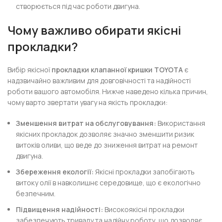
створюється під час роботи двигуна.
Чому важливо обирати якісні
прокладки?
Вибір якісної
прокладки клапанної кришки TOYOTA
є
надзвичайно важливим для довговічності та надійності
роботи вашого автомобіля. Нижче наведено кілька причин,
чому варто звертати увагу на якість прокладки:
Зменшення витрат на обслуговування:
Використання
якісних прокладок дозволяє значно зменшити ризик
витоків оливи, що веде до зниження витрат на ремонт
двигуна.
Збереження екології:
Якісні прокладки запобігають
витоку олії в навколишнє середовище, що є екологічно
безпечним.
Підвищення надійності:
Високоякісні прокладки
забезпечують тривалу та надійну роботу, що дозволяє