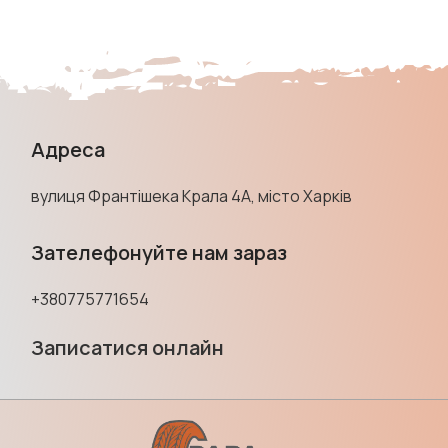
Адреса
вулиця Франтішека Крала 4А, місто Харків
Зателефонуйте нам зараз
+380775771654
Записатися онлайн