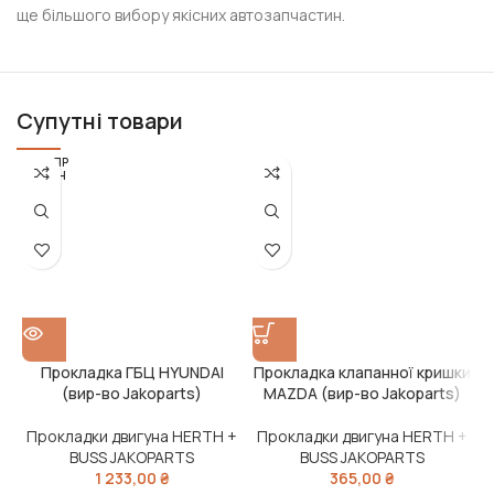
ще більшого вибору якісних автозапчастин.
Супутні товари
РОЗПР
ОДАН
О
Прокладка ГБЦ HYUNDAI
Прокладка клапанної кришки
П
(вир-во Jakoparts)
MAZDA (вир-во Jakoparts)
Прокладки двигуна HERTH +
Прокладки двигуна HERTH +
BUSS JAKOPARTS
BUSS JAKOPARTS
1 233,00
₴
365,00
₴