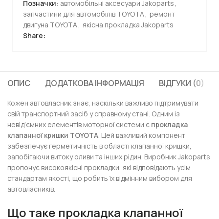
Позначки:
автомобільні аксесуари Jakoparts
,
запчастини для автомобілів TOYOTA
,
ремонт
двигуна TOYOTA
,
якісна прокладка Jakoparts
Share:
ОПИС
ДОДАТКОВА ІНФОРМАЦІЯ
ВІДГУКИ (0)
Кожен автовласник знає, наскільки важливо підтримувати
свій транспортний засіб у справному стані. Одним із
невід’ємних елементів моторної системи є
прокладка
клапанної кришки TOYOTA
. Цей важливий компонент
забезпечує герметичність в області клапанної кришки,
запобігаючи витоку оливи та інших рідин. Виробник Jakoparts
пропонує високоякісні прокладки, які відповідають усім
стандартам якості, що робить їх відмінним вибором для
автовласників.
Що таке прокладка клапанної