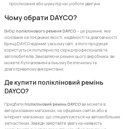
прослизання або шуму під час роботи двигуна.
Чому обрати DAYCO?
Вибір
поліклінового ременя DAYCO
– це рішення, яке
основане на поєднанні якості, надійності та довговічності.
Бренд DAYCO відомий у всьому світі, а його продукція
користується популярністю серед професіоналів та
автолюбителів. Замовляючи ремені цього виробника, ви
можете бути впевнені в їхньому безпечному та
довготривалому використанні.
Де купити полікліновий ремінь
DAYCO?
Придбати
полікліновий ремінь DAYCO
ви можете в
авторизованих магазинах, на офіційних сайтах або в
інтернет-магазинах, що спеціалізуються на автомобільних
запчастинах. Завжди звертайте увагу на наявність