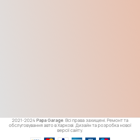
2021-2024
Papa Garage
. Всі права захищені. Ремонт та
обслуговування авто в Харкові. Дизайн та розробка нової
версії сайту.