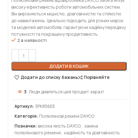
Полікліновий ремінь від виробника DAYCO забезпечує
високу ефективність роботи автомобільних систем.
Він вирізняється міцністю, довговічністю та стійкістю
до навантажень. Ідеально підходить для різних марок
та моделей автомобілів, гарантуючи надійну передачу
потужності та покращену продуктивність.
2 в наявності
ДОДАТИ В КОШИК
Додати до списку бажань
Порівняйте
3
Люди дивляться цей продукт зараз!
Артикул:
3PK856EE
Категорія:
Поліклинові ремені DAYCO
Позначки:
висока якість DAYCO
,
заміна
поліклінового ременя
,
надійність та довговічність