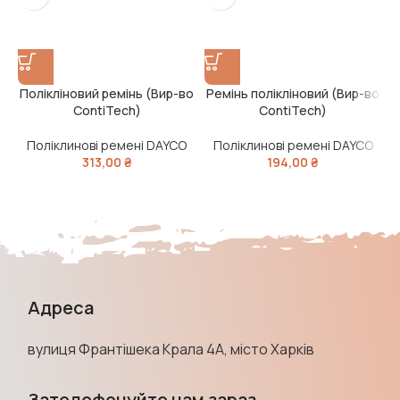
Полікліновий ремінь (Вир-во
Ремінь полікліновий (Вир-во
Р
ContiTech)
ContiTech)
Поліклинові ремені DAYCO
Поліклинові ремені DAYCO
313,00
₴
194,00
₴
Адреса
вулиця Франтішека Крала 4А, місто Харків
Зателефонуйте нам зараз