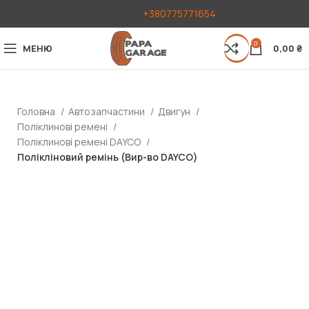
+380775771654
0
МЕНЮ
0,00
₴
Головна
Автозапчастини
Двигун
Поліклинові ремені
Поліклинові ремені DAYCO
Полікліновий ремінь (Вир-во DAYCO)