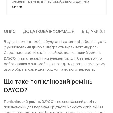
ременя
,
ремінь для автомобільного двигуна
Share:
ОПИС
ДОДАТКОВА ІНФОРМАЦІЯ
ВІДГУКИ (0)
В сучасному автомобілебудуванні деталі, які забезпечують
функціонування двигуна, відіграють вкрай важливу роль.
Серед них особливе місце займає
полікліновий ремінь
DAYCO
, який є незамінним елементом для безперебійної
роботи вашого автомобіля. Сьогодні ми розглянемо, чому
варто обрати саме цей продукт та які його переваги.
Що таке полікліновий ремінь
DAYCO?
Полікліновий ремінь DAYCO
– це спеціальний ремінь,
призначений для передачі крутного моменту між різними
компонентами двигуна. Він використовується для приводу