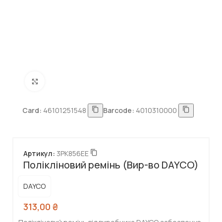
Натисніть, щоб збільшити
Card:
46101251548
Barcode:
4010310000
Артикул:
3PK856EE
Полікліновий ремінь (Вир-во DAYCO)
DAYCO
313,00
₴