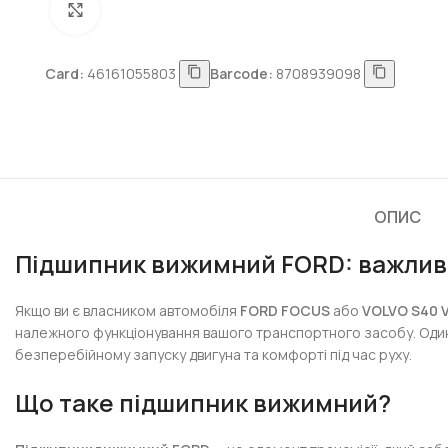
Натисніть, щоб збільшити
Card:
46161055803
Barcode:
8708939098
ОПИС
Підшипник вижимний FORD: важлив
Якщо ви є власником автомобіля
FORD FOCUS
або
VOLVO S40 
належного функціонування вашого транспортного засобу. Один 
безперебійному запуску двигуна та комфорті під час руху.
Що таке підшипник вижимний?