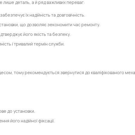
не лише деталь, а й ряд важливих переваг:
абезпечує їх надійність та довговічність.
становки, що дозволяє зекономити час ремонту.
ідтверджує його якість та безпеку.
йність і тривалий термін служби.
есом, тому рекомендується звернутися до кваліфікованого механік
ове до установки.
ння його надійної фіксації.