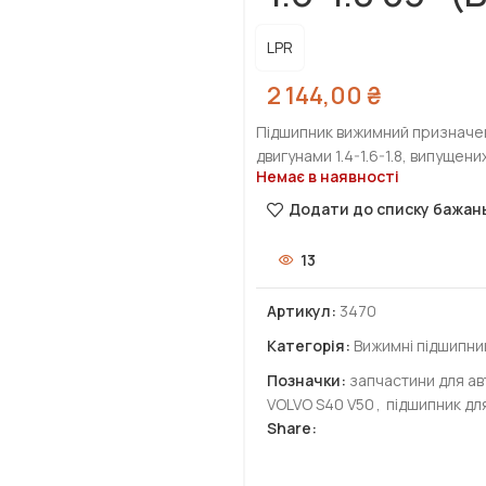
LPR
2 144,00
₴
Підшипник вижимний призначен
двигунами 1.4-1.6-1.8, випущени
Немає в наявності
Додати до списку бажан
13
Артикул:
3470
Категорія:
Вижимні підшипни
Позначки:
запчастини для ав
VOLVO S40 V50
,
підшипник для 
Share: