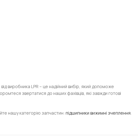
D
від виробника LPR – це надійний вибір, який допоможе
оромтеся звертатися до наших фахівців, які завжди готові
дайте нашу категорію запчастин:
підшипники вижимні зчеплення
.