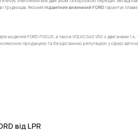
езпечує зчеплення між двигуном та коробкою передач. Він відпові
 і труднощів. Якісний
підшипник вижимний FORD
гарантує плавн
ля моделей FORD FOCUS, а також VOLVO S40 V50 з двигунами 1.4, 1
окоякісною продукцією та бездоганною репутацією у сфері авточа
RD від LPR