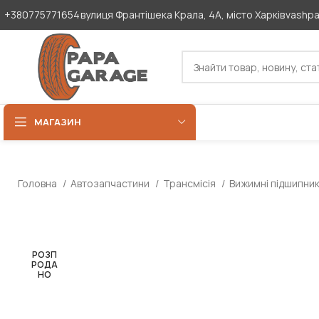
+380775771654
вулиця Франтішека Крала, 4А, місто Харків
vashp
МАГАЗИН
Головна
Автозапчастини
Трансмісія
Вижимні підшипни
РОЗП
РОДА
НО