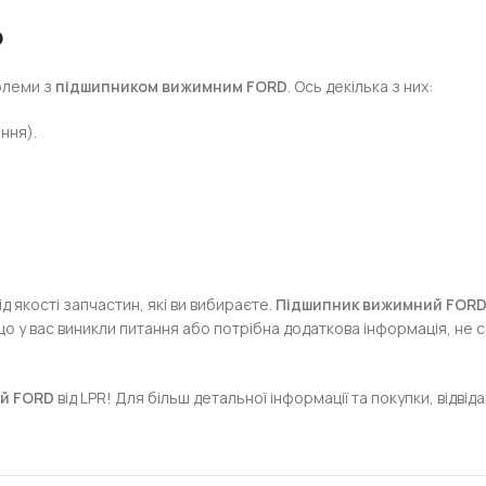
о
облеми з
підшипником вижимним FORD
. Ось декілька з них:
ння).
 якості запчастин, які ви вибираєте.
Підшипник вижимний FOR
що у вас виникли питання або потрібна додаткова інформація, не с
й FORD
від LPR! Для більш детальної інформації та покупки, відві