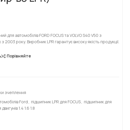
ий для автомобілів FORD FOCUS та VOLVO S40 V50 з
х з 2003 року. Виробник LPR гарантує високу якість продукції.
ь
Порівняйте
ки зчеплення
томобілів Ford
,
підшипник LPR для FOCUS
,
підшипник для
двигунів 1.4 1.6 1.8