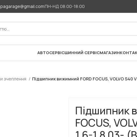
apagarage@gmail.com
ПН-НД 08:00-18:00
АВТОСЕРВІС
ШИННИЙ СЕРВІС
МАГАЗИН
КОНТА
ки зчеплення
Підшипник вижимний FORD FOCUS, VOLVO S40 V50 
Підшипник 
FOCUS, VOLV
1.6-1.8 03- 