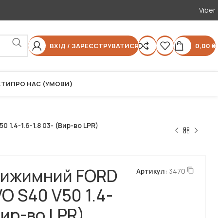
Viber
ВХІД / ЗАРЕЄСТРУВАТИСЯ
0,00
₴
КТИ
ПРО НАС (УМОВИ)
1.4-1.6-1.8 03- (Вир-во LPR)
вижимний FORD
Артикул:
3470
O S40 V50 1.4-
(Вир-во LPR)