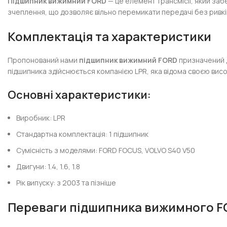
Підшипник вижимний FORD
— це елемент трансмісії, який заб
зчеплення, що дозволяє вільно перемикати передачі без ривків
Комплектація та характеристики
Пропонований нами
підшипник вижимний FORD
призначений д
підшипника здійснюється компанією LPR, яка відома своєю вис
Основні характеристики:
Виробник: LPR
Стандартна комплектація: 1 підшипник
Сумісність з моделями: FORD FOCUS, VOLVO S40 V50
Двигуни: 1.4, 1.6, 1.8
Рік випуску: з 2003 та пізніше
Переваги підшипника вижимного FO