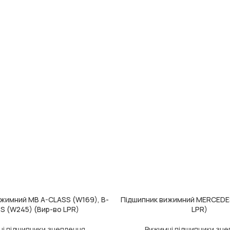
жимний MB A-CLASS (W169), B-
Підшипник вижимний MERCEDES
ДОДАТИ В КОШИК
S (W245) (Вир-во LPR)
LPR)
і підшипники зчеплення
Вижимні підшипники зч