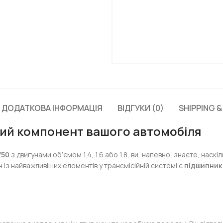
ДОДАТКОВА ІНФОРМАЦІЯ
ВІДГУКИ (0)
SHIPPING &
ий компонент вашого автомобіля
V50
з двигунами об’ємом 1.4, 1.6 або 1.8, ви, напевно, знаєте, нас
із найважливіших елементів у трансмісійній системі є
підшипник