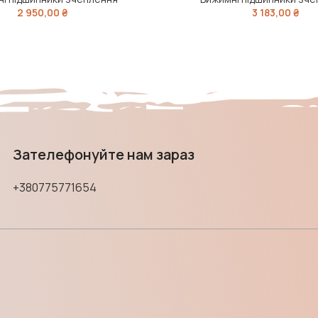
2 950,00
₴
3 183,00
₴
Зателефонуйте нам зараз
+380775771654