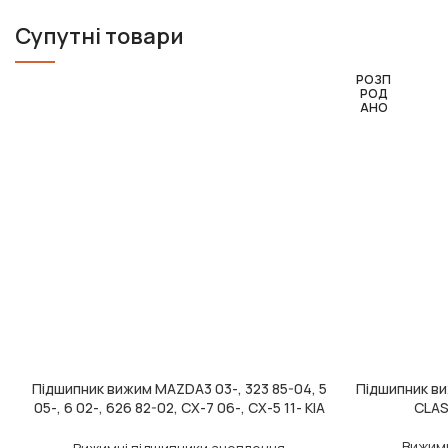
Супутні товари
РОЗП
РОД
АНО
Підшипник вижим MAZDA3 03-, 323 85-04, 5
Підшипник ви
ДОДАТИ В КОШИК
ЧИТАТИ ДАЛІ
05-, 6 02-, 626 82-02, CX-7 06-, CX-5 11- KIA
CLAS
(вир-во KOYO)
Вижимн