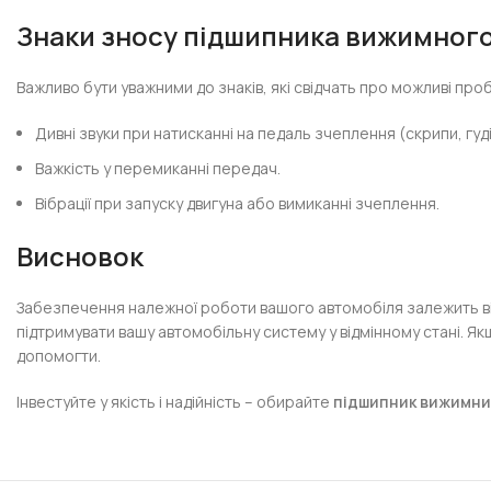
Знаки зносу підшипника вижимног
Важливо бути уважними до знаків, які свідчать про можливі пр
Дивні звуки при натисканні на педаль зчеплення (скрипи, гуді
Важкість у перемиканні передач.
Вібрації при запуску двигуна або вимиканні зчеплення.
Висновок
Забезпечення належної роботи вашого автомобіля залежить від
підтримувати вашу автомобільну систему у відмінному стані. Як
допомогти.
Інвестуйте у якість і надійність – обирайте
підшипник вижимни