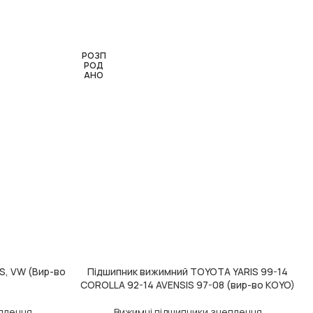
РОЗП
РОД
АНО
, VW (Вир-во
Підшипник вижимний TOYOTA YARIS 99-14
ЧИТАТИ ДАЛІ
Д
COROLLA 92-14 AVENSIS 97-08 (вир-во KOYO)
еплення
Вижимні підшипники зчеплення