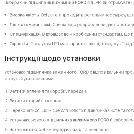
Вибираючи
підшипник вижимний FORD
від LPR, ви отримуєте 
Висока якість:
Всі деталі проходять ретельну перевірку, що з
Легкість у монтажі:
Спеціально розроблений для простої у
Специфікація:
Відповідає всім необхідним стандартам, що п
Гарантія:
Продукція LPR має гарантію, що підтверджує її наді
Інструкції щодо установки
Установка
підшипника вижимного FORD
є відповідальним проц
можуть бути корисними:
Зняти зчеплення та коробку передач.
Витягти старий підшипник.
Переконатися, що місце для нового підшипника чисте та гот
Установка нового
підшипника вижимного FORD
й забезпече
Встановити коробку передач назад та зчеплення.