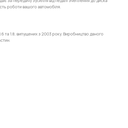
дає за передачу зусилля від педалі зчеплення до диска
ість роботи вашого автомобіля.
.6 та 1.8, випущених з 2003 року. Виробництво даного
стин.