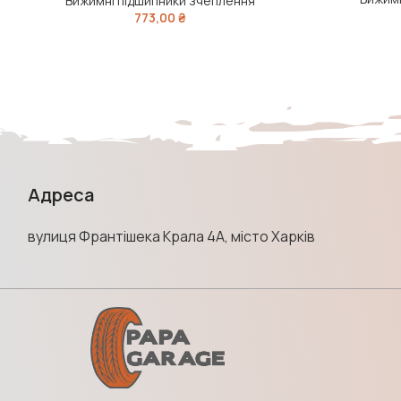
Вижимні підшипники зчеплення
773,00
₴
Адреса
вулиця Франтішека Крала 4А, місто Харків