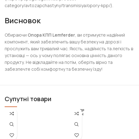
category/avtozapchastyny/transmisiya/opory-kpp/).
Висновок
Обираючи
Опора КПП Lemferder
, ви отримуєте надійний
компонент, який забезпечить вашу безпеку на дорозі і
прослужить вам тривалий час. Якість, надійність та легкість в
установці — ось у чому полягає основна цінність даного
продукту. Не відкладайте на потім, оберіть вірно та
забезпечте собі комфортну та безпечну їзду!
Супутні товари
РОЗПР
ОДАН
О