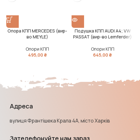
Опора КПП MERCEDES (вир-
Подушка КПП AUDI A4; VW
во MEYLE)
PASSAT (вир-во Lemferder)
Опори КПП
Опори КПП
495,00
₴
645,00
₴
Адреса
вулиця Франтішека Крала 4А, місто Харків
Зателефонуйте нам зараз