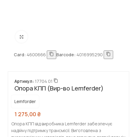
Натисніть, щоб збільшити
Card:
4600666
Barcode:
4016995290
Артикул:
17704 01
Опора КПП (Вир-во Lemferder)
Lemforder
1 275,00
₴
Опора КПП від виробника Lemferder забезпечує
надійну підтримку трансмісії. Виготовлена з