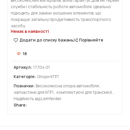
високоякісних матеріалів, вона гарантує довгий термін
служби і стабільність роботи автомобіля. Ідеально
підходить для заміни зношених елементів, що
покращує загальну продуктивність транспортного
засобу.
Немає в наявності
Додати до списку бажань
Порівняйте
18
Артикул:
17704 01
Категорія:
Опори КПП
Позначки:
Високоякісна опора автомобіля
,
запчастини для КПП
,
комплектуючі для трансмісії
,
Надійність від Lemferder
Share: