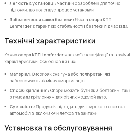
Легкість в установці:
Частини розроблені для точної
підгонки, що полегшує процес установки.
Забезпечення вашої безпеки:
Якісна
опора КПП
Lemferder
є гарантією стабільності і безпеки під час їзди.
Технічні характеристики
Кожна
опора КПП Lemferder
має свої специфікації та технічні
характеристики. Ось основні з них:
Матеріал:
Високоякісна гума або поліуретан, які
забезпечують відмінну амортизацію.
Спосіб кріплення:
Опори можуть бути як з болтовим, так і
з гумовим кріпленням для різних моделей авто.
Сумісність:
Продукція підходить для широкого спектра
автомобілів, включаючи легкові та вантажні.
Установка та обслуговування