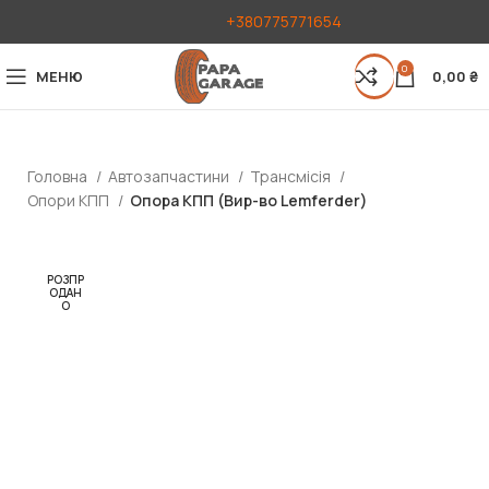
+380775771654
0
МЕНЮ
0,00
₴
Головна
Автозапчастини
Трансмісія
Опори КПП
Опора КПП (Вир-во Lemferder)
РОЗПР
ОДАН
О