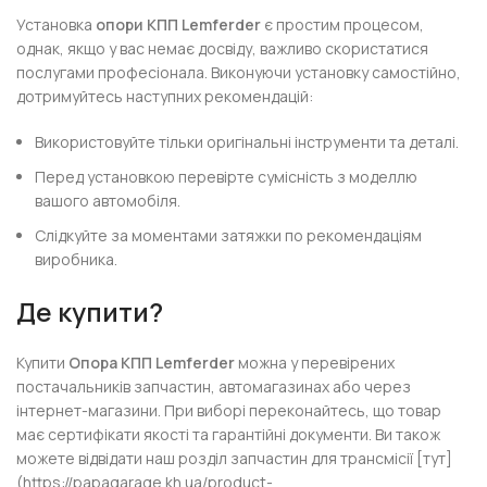
Установка
опори КПП Lemferder
є простим процесом,
однак, якщо у вас немає досвіду, важливо скористатися
послугами професіонала. Виконуючи установку самостійно,
дотримуйтесь наступних рекомендацій:
Використовуйте тільки оригінальні інструменти та деталі.
Перед установкою перевірте сумісність з моделлю
вашого автомобіля.
Слідкуйте за моментами затяжки по рекомендаціям
виробника.
Де купити?
Купити
Опора КПП Lemferder
можна у перевірених
постачальників запчастин, автомагазинах або через
інтернет-магазини. При виборі переконайтесь, що товар
має сертифікати якості та гарантійні документи. Ви також
можете відвідати наш розділ запчастин для трансмісії [тут]
(https://papagarage.kh.ua/product-