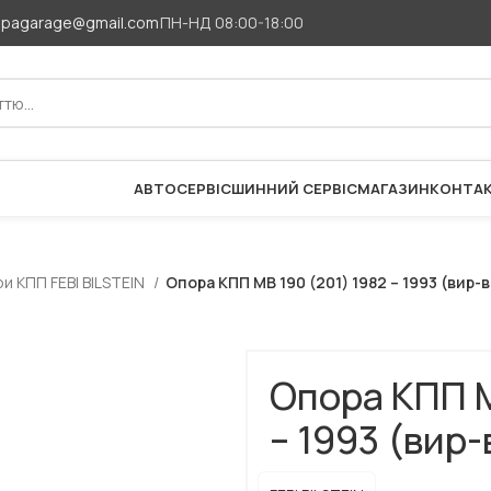
apagarage@gmail.com
ПН-НД 08:00-18:00
АВТОСЕРВІС
ШИННИЙ СЕРВІС
МАГАЗИН
КОНТА
и КПП FEBI BILSTEIN
Опора КПП МВ 190 (201) 1982 – 1993 (вир-в
Опора КПП М
– 1993 (вир-