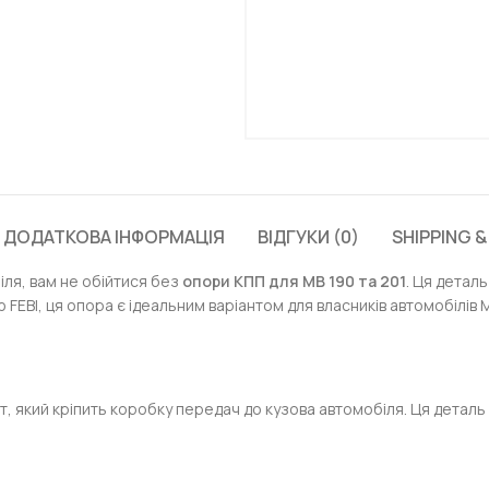
ДОДАТКОВА ІНФОРМАЦІЯ
ВІДГУКИ (0)
SHIPPING &
іля, вам не обійтися без
опори КПП для МВ 190 та 201
. Ця детал
EBI, ця опора є ідеальним варіантом для власників автомобілів МВ
, який кріпить коробку передач до кузова автомобіля. Ця деталь