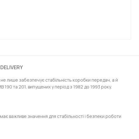
 DELIVERY
ь не лише забезпечує стабільність коробки передач, а й
 190 та 201, випущених у період з 1982 до 1993 року.
 має важливе значення для стабільності і безпеки роботи