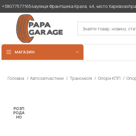
+380775771654
вулиця Франтішека Крала, 4А, місто Харків
vashp
МАГАЗИН
Головна
Автозапчастини
Трансмісія
Опори КПП
Опор
РОЗП
РОДА
НО