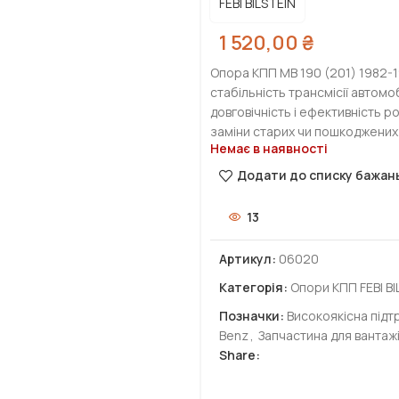
FEBI BILSTEIN
1 520,00
₴
Опора КПП МВ 190 (201) 1982-1
стабільність трансмісії автомо
довговічність і ефективність р
заміни старих чи пошкоджених
Немає в наявності
Додати до списку бажан
13
Артикул:
06020
Категорія:
Опори КПП FEBI BI
Позначки:
Високоякісна підт
Benz
,
Запчастина для вантаж
Share: