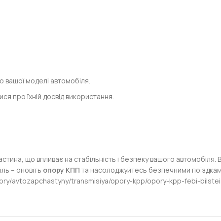
:
 вашої моделі автомобіля.
ися про їхній досвід використання.
стина, що впливає на стабільність і безпеку вашого автомобіля. В
іль – оновіть
опору КПП
та насолоджуйтесь безпечними поїздками
ry/avtozapchastyny/transmisiya/opory-kpp/opory-kpp-febi-bilstein