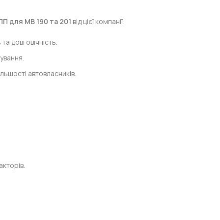
ПП для МВ 190 та 201
від цієї компанії:
та довговічність.
ування.
ільшості автовласників.
акторів.