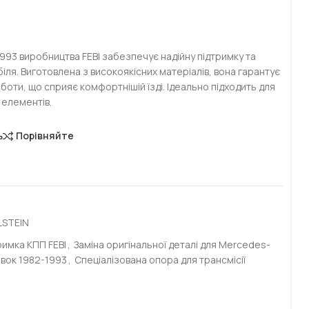
993 виробництва FEBI забезпечує надійну підтримку та
біля. Виготовлена з високоякісних матеріалів, вона гарантує
оботи, що сприяє комфортнішій їзді. Ідеально підходить для
 елементів.
ь
Порівняйте
LSTEIN
римка КПП FEBI
,
Заміна оригінальної деталі для Mercedes-
івок 1982-1993
,
Спеціалізована опора для трансмісії