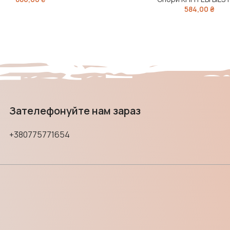
584,00
₴
Зателефонуйте нам зараз
+380775771654