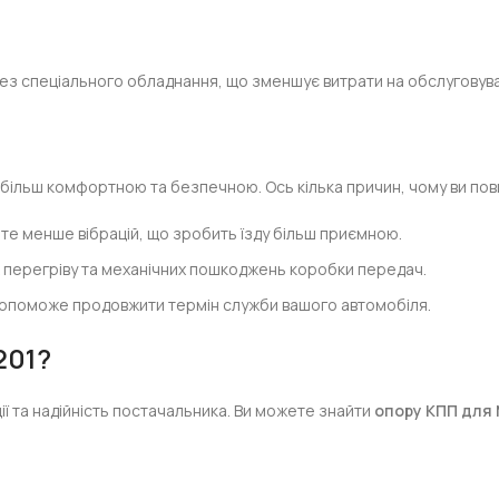
без спеціального обладнання, що зменшує витрати на обслуговув
більш комфортною та безпечною. Ось кілька причин, чому ви пови
мете менше вібрацій, що зробить їзду більш приємною.
 перегріву та механічних пошкоджень коробки передач.
допоможе продовжити термін служби вашого автомобіля.
201?
ії та надійність постачальника. Ви можете знайти
опору КПП для 