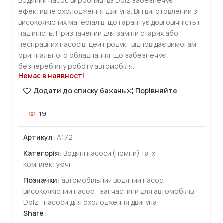
Водяний насос виробництва Dolz забезпечує
ефективне охолодження двигуна. Він виготовлений з
високоякісних матеріалів, що гарантує довговічність і
надійність. Призначений для заміни старих або
несправних насосів, цей продукт відповідає вимогам
оригінального обладнання, що забезпечує
безперебійну роботу автомобіля.
Немає в наявності
Додати до списку бажань
Порівняйте
19
Артикул:
A172
Категорія:
Водяні насоси (помпи) та їх
комплектуючі
Позначки:
автомобільний водяний насос
,
високоякісний насос
,
запчастини для автомобілів
Dolz
,
насоси для охолодження двигуна
Share: