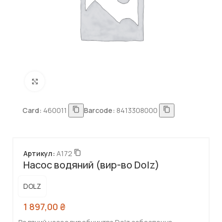
Натисніть, щоб збільшити
Card:
460011
Barcode:
8413308000
Артикул:
A172
Насос водяний (вир-во Dolz)
DOLZ
1 897,00
₴