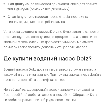
Тип двигуна:
деякі насоси призначені лише для певних
типів двигунів (бензинових, дизельних).
Стан існуючого насоса:
проведіть діагностику та
визначте, чи дійсно потрібна заміна.
Установка
водяного насоса Dolz
не буде складною, проте
рекомендується звернутися до професіонала, якщо ви не
впевнені у своїх силах. Це допоможе уникнути можливих
помилок і забезпечити довговічність роботи насоса.
Де купити водяний насос Dolz?
Водяні насоси Dolz
доступні в багатьох автомагазинах, а
також в інтернет-магазинах. При покупці завжди перевіряйте
наявність гарантії та сертифікатів якості.
Не забувайте, що хороший насос – запорука тривалої та
безперебійної роботи вашого автомобіля. Обираючи
Dolz
,
ви робите правильний вибір для своєї техніки.