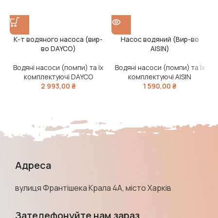
К-т водяного насоса (вир-
Насос водяний (Вир-во
во DAYCO)
AISIN)
Водяні насоси (помпи) та їх
Водяні насоси (помпи) та їх
комплектуючі DAYCO
комплектуючі AISIN
2 993,00
₴
1 590,00
₴
Адреса
вулиця Франтішека Крала 4А, місто Харків
Зателефонуйте нам зараз