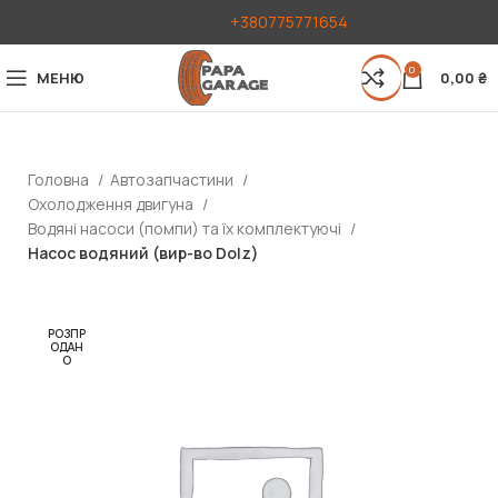
+380775771654
0
МЕНЮ
0,00
₴
Головна
Автозапчастини
Охолодження двигуна
Водяні насоси (помпи) та їх комплектуючі
Насос водяний (вир-во Dolz)
РОЗПР
ОДАН
О