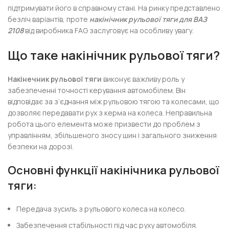
підтримувати його в справному стані. На ринку представлено
безліч варіантів, проте
накінічник рульової тяги для ВАЗ
2108
від виробника FAG заслуговує на особливу увагу.
Що таке накінічник рульової тяги?
Накінечник рульової тяги
виконує важливу роль у
забезпеченні точності керування автомобілем. Він
відповідає за з’єднання між рульовою тягою та колесами, що
дозволяє передавати рух з керма на колеса. Неправильна
робота цього елемента може призвести до проблем з
управлінням, збільшеного зносу шин і загального зниження
безпеки на дорозі.
Основні функції накінічника рульової
тяги:
Передача зусиль з рульового колеса на колесо.
Забезпечення стабільності під час руху автомобіля.