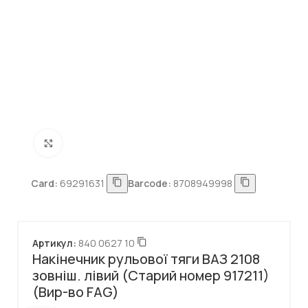
Натисніть, щоб збільшити
Card:
69291631
Barcode:
8708949998
Артикул:
840 0627 10
Накінечник рульової тяги ВАЗ 2108
зовніш. лівий (Старий номер 917211)
(Вир-во FAG)