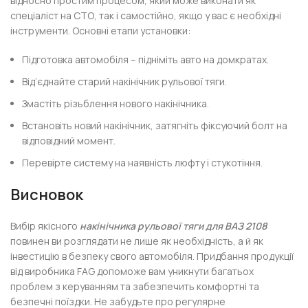
відносно простим процесом, який може виконати як
спеціаліст на СТО, так і самостійно, якщо у вас є необхідні
інструменти. Основні етапи установки:
Підготовка автомобіля – підніміть авто на домкратах.
Від’єднайте старий накінічник рульової тяги.
Змастіть різьблення нового накінічника.
Встановіть новий накінічник, затягніть фіксуючий болт на
відповідний момент.
Перевірте систему на наявність люфту і стукотіння.
Висновок
Вибір якісного
накінічника рульової тяги для ВАЗ 2108
повинен ви розглядати не лише як необхідність, а й як
інвестицію в безпеку свого автомобіля. Придбання продукції
від виробника FAG допоможе вам уникнути багатьох
проблем з керуванням та забезпечить комфортні та
безпечні поїздки. Не забудьте про регулярне