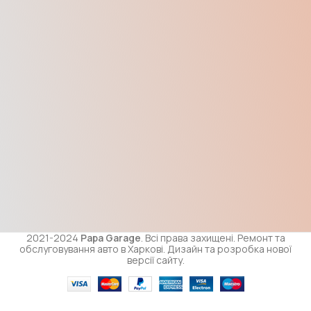
2021-2024
Papa Garage
. Всі права захищені. Ремонт та
обслуговування авто в Харкові. Дизайн та розробка нової
версії сайту.
Накінечник
рульової
тяги ВАЗ
2108