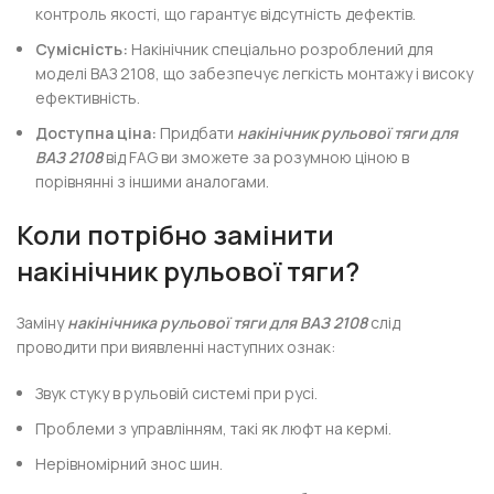
контроль якості, що гарантує відсутність дефектів.
Сумісність:
Накінічник спеціально розроблений для
моделі ВАЗ 2108, що забезпечує легкість монтажу і високу
ефективність.
Доступна ціна:
Придбати
накінічник рульової тяги для
ВАЗ 2108
від FAG ви зможете за розумною ціною в
порівнянні з іншими аналогами.
Коли потрібно замінити
накінічник рульової тяги?
Заміну
накінічника рульової тяги для ВАЗ 2108
слід
проводити при виявленні наступних ознак:
Звук стуку в рульовій системі при русі.
Проблеми з управлінням, такі як люфт на кермі.
Нерівномірний знос шин.