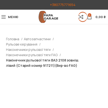
+380775771654
0
МЕНЮ
0,00
₴
Головна
Автозапчастини
Рульове керування
Наконечники рульової тяги
Наконечники рульової тяги FAG
Накінечник рульової тяги ВАЗ 2108 зовніш.
лівий (Старий номер 917211)(Вир-во FAG)