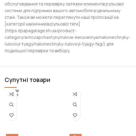
обслуговування та перевірку затяжки елементів рульової
системи для підтримки вашого автомобіля в ідеальному
стані. Також ви можете переглянути наші пропозиції на
[категорії накінічників рульової тяги]
(https://papagarage.kh.ua/product-
category/avtozapchastyny/rulove-keruvannya/nakonechnyky-
rulovoyi-tyagy/nakonechnyky-rulovoyi-tyagy-fag/) для
подальшої перевірки та вибору.
Супутні товари
РОЗПР
ОДАН
О