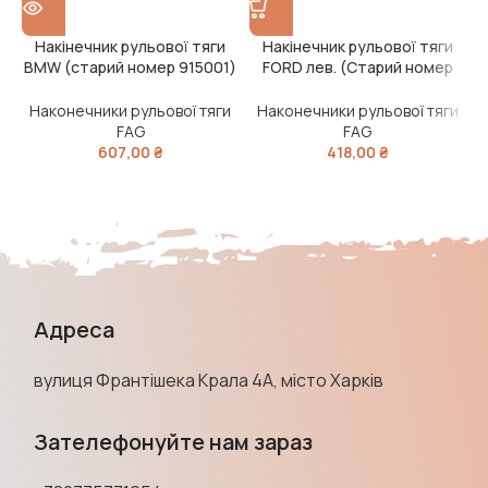
Накінечник рульової тяги
Накінечник рульової тяги
Н
BMW (старий номер 915001)
FORD лев. (Старий номер
(
(Вир-воFAG)
915206) (Вир-во FAG)
Наконечники рульової тяги
Наконечники рульової тяги
FAG
FAG
607,00
₴
418,00
₴
Адреса
вулиця Франтішека Крала 4А, місто Харків
Зателефонуйте нам зараз