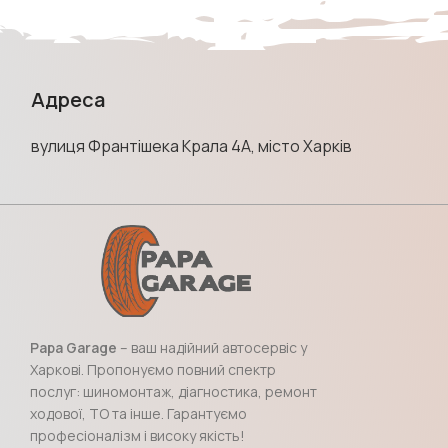
Адреса
вулиця Франтішека Крала 4А, місто Харків
Papa Garage
– ваш надійний автосервіс у
Харкові. Пропонуємо повний спектр
послуг: шиномонтаж, діагностика, ремонт
ходової, ТО та інше. Гарантуємо
професіоналізм і високу якість!