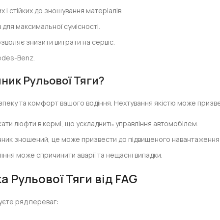
 і стійких до зношування матеріалів.
в для максимальної сумісності.
зволяє знизити витрати на сервіс.
edes-Benz.
ник Рульової Тяги?
зпеку та комфорт вашого водіння. Нехтування якістю може приз
кати люфти в кермі, що ускладнить управління автомобілем.
чник зношений, це може призвести до підвищеного навантаження н
ння може спричинити аварії та нещасні випадки.
 Рульової Тяги від FAG
уєте ряд переваг: