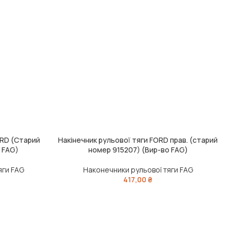
ORD (Старий
Накінечник рульової тяги FORD прав. (старий
ДОДАТИ В КОШИК
Д
 FAG)
номер 915207) (Вир-во FAG)
яги FAG
Наконечники рульової тяги FAG
417,00
₴