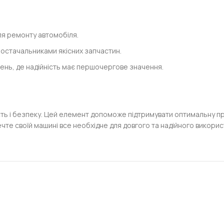
для ремонту автомобіля.
постачальниками якісних запчастин.
ень, де надійність має першочергове значення.
ість і безпеку. Цей елемент допоможе підтримувати оптимальну 
чте своїй машині все необхідне для довгого та надійного викори