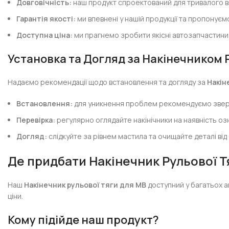
Довговічність:
наш продукт спроектований для тривалого в
Гарантія якості:
ми впевнені у нашій продукції та пропонуємо 
Доступна ціна:
ми прагнемо зробити якісні автозапчастини 
Установка та Догляд за Накінечником 
Надаємо рекомендації щодо встановлення та догляду за
Накін
Встановлення:
для уникнення проблем рекомендуємо звернут
Перевірка:
регулярно оглядайте накінічники на наявність о
Догляд:
слідкуйте за рівнем мастила та очищайте деталі від
Де придбати Накінечник Рульової Т
Наш
Накінечник рульової тяги для MB
доступний у багатьох а
ціни.
Кому підійде наш продукт?