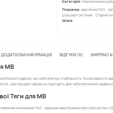
Категорія:
Наконечники руль
Позначки:
виробник FAG
,
за
рульової системи
,
Старий но
Share:
ДОДАТКОВА ІНФОРМАЦІЯ
ВІДГУКИ (0)
SHIPPING &
ля MB
обільної підвіски, що забезпечує стабільність та керованість 
чністю. Цей продукт ідеально підходить для забезпечення надійно
ої Тяги для MB
товлений компанією FAG – відомим виробником автозапчастин з б