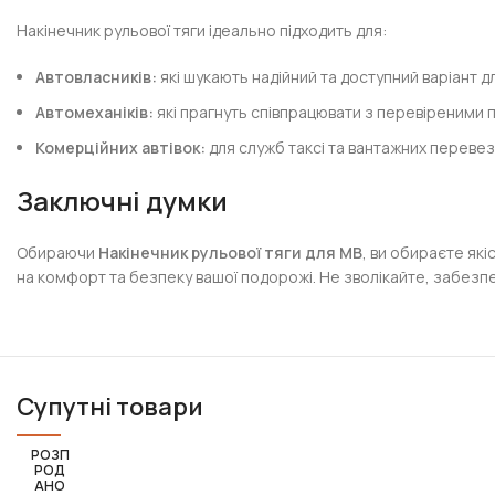
Накінечник рульової тяги ідеально підходить для:
Автовласників:
які шукають надійний та доступний варіант 
Автомеханіків:
які прагнуть співпрацювати з перевіреними 
Комерційних автівок:
для служб таксі та вантажних перевез
Заключні думки
Обираючи
Накінечник рульової тяги для MB
, ви обираєте як
на комфорт та безпеку вашої подорожі. Не зволікайте, забезпе
Супутні товари
РОЗП
РОД
АНО