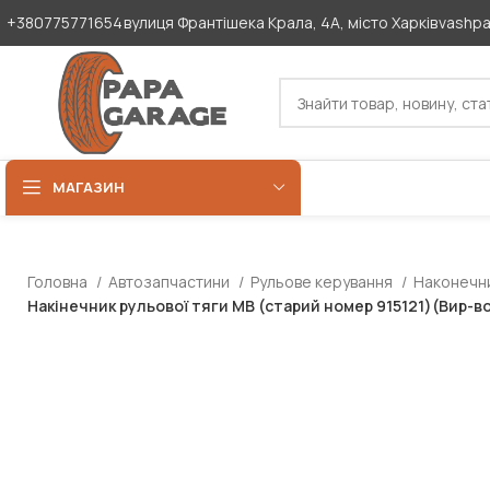
+380775771654
вулиця Франтішека Крала, 4А, місто Харків
vashp
МАГАЗИН
Головна
Автозапчастини
Рульове керування
Наконечни
Накінечник рульової тяги MB (старий номер 915121)(Вир-в