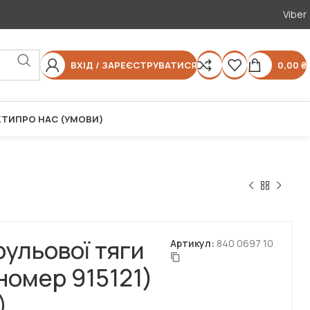
Viber
ВХІД / ЗАРЕЄСТРУВАТИСЯ
0,00
₴
КТИ
ПРО НАС (УМОВИ)
рульової тяги
Артикул:
840 0697 10
номер 915121)
)