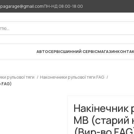
apagarage@gmail.com
ПН-НД 08:00-18:00
АВТОСЕРВІС
ШИННИЙ СЕРВІС
МАГАЗИН
КОНТА
ки рульової тяги
Наконечники рульової тяги FAG
о FAG)
Накінечник 
MB (старий 
(Вир-во FAG