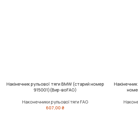
Накінечник рульової тяги BMW (старий номер
Накінечник
ЧИТАТИ ДАЛІ
ДОДАТИ В КО
915001)(Вир-воFAG)
номе
Наконечники рульової тяги FAG
Наконе
607,00
₴