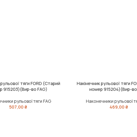
 рульової тяги FORD (Старий
Накінечник рульової тяги F
ШИК
ДОДАТИ В КОШИК
р 915203)(Вир-во FAG)
номер 915204)(Вир-во
чники рульової тяги FAG
Наконечники рульової т
507,00
₴
469,00
₴