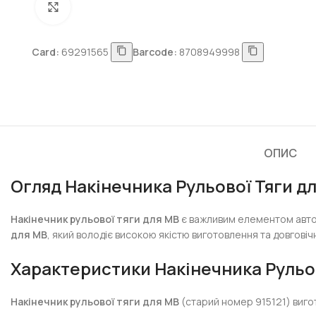
Натисніть, щоб збільшити
Card:
69291565
Barcode:
8708949998
ОПИС
Огляд Накінечника Рульової Тяги д
Накінечник рульової тяги для MB
є важливим елементом автом
для MB
, який володіє високою якістю виготовлення та довгові
Характеристики Накінечника Рульов
Накінечник рульової тяги для MB
(старий номер 915121) виго