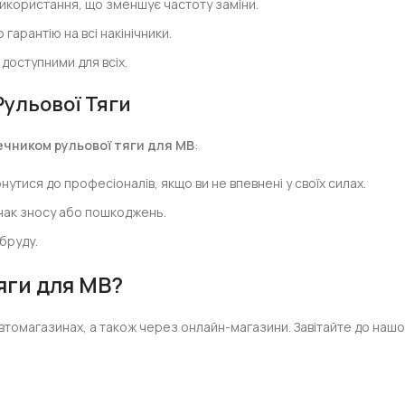
икористання, що зменшує частоту заміни.
гарантію на всі накінічники.
доступними для всіх.
Рульової Тяги
ечником рульової тяги для MB
:
ися до професіоналів, якщо ви не впевнені у своїх силах.
знак зносу або пошкоджень.
 бруду.
яги для MB?
втомагазинах, а також через онлайн-магазини. Завітайте до наш