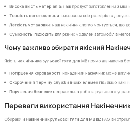
Висока якість матеріалів:
наш продукт виготовлений з міцних
Точність виготовлення:
виконання всіх розмірів та допускі
Легкість установки:
наш накінічник легко монтується, що до
Сумісність:
підходить для різних моделей автомобілів Merc
Чому важливо обирати якісний Накінеч
Якість
накінічника рульової тяги для MB
прямо впливає на бе
Погіршення керованості:
ненадійний накінічник може викли
Скорочення терміну служби інших елементів:
якщо накіні
Порушення безпеки:
неправильна робота рульового управлі
Переваги використання Накінечника
Обираючи
Накінечник рульової тяги для MB
від FAG, ви отрим