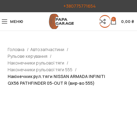
+380775771654
0
МЕНЮ
0,00
₴
Головна
Автозапчастини
Рульове керування
Наконечники рульової тяги
Наконечники рульової тяги 555
Накінечник рул.тяги NISSAN ARMADA INFINITI
QX56 PATHFINDER 05-OUT R (вир-во 555)