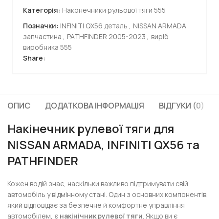
Категорія:
Наконечники рульової тяги 555
Позначки:
INFINITI QX56 деталь
,
NISSAN ARMADA
запчастина
,
PATHFINDER 2005-2023
,
виріб
виробника 555
Share:
ОПИС
ДОДАТКОВА ІНФОРМАЦІЯ
ВІДГУКИ (0)
Накінечник рулевої тяги для
NISSAN ARMADA, INFINITI QX56 та
PATHFINDER
Кожен водій знає, наскільки важливо підтримувати свій
автомобіль у відмінному стані. Один з основних компонентів,
який відповідає за безпечне й комфортне управління
автомобілем, є
накінічник рулевої тяги
. Якщо ви є