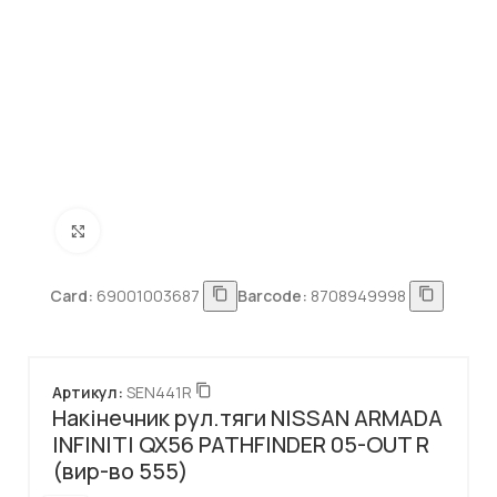
Натисніть, щоб збільшити
Card:
69001003687
Barcode:
8708949998
Артикул:
SEN441R
Накінечник рул.тяги NISSAN ARMADA
INFINITI QX56 PATHFINDER 05-OUT R
(вир-во 555)