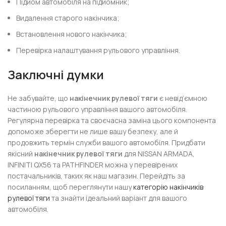
Підйом автомобіля на підйомник;
Видалення старого накінчика;
Встановлення нового накінчика;
Перевірка налаштування рульового управління.
Заключні думки
Не забувайте, що
накінечник рулевої тяги
є невід’ємною
частиною рульового управління вашого автомобіля.
Регулярна перевірка та своєчасна заміна цього компонента
допоможе зберегти не лише вашу безпеку, але й
продовжить термін служби вашого автомобіля. Придбати
якісний
накінечник рулевої тяги
для NISSAN ARMADA,
INFINITI QX56 та PATHFINDER можна у перевірених
постачальників, таких як наш магазин. Перейдіть за
посиланням, щоб переглянути нашу
категорію накінчиків
рулевої тяги
та знайти ідеальний варіант для вашого
автомобіля.