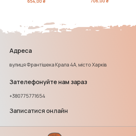
706,00
₴
654,00
₴
Адреса
вулиця Франтішека Крала 4А, місто Харків
Зателефонуйте нам зараз
+380775771654
Записатися онлайн