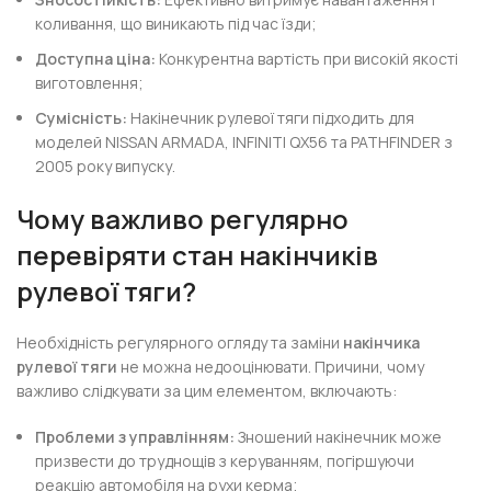
коливання, що виникають під час їзди;
Доступна ціна:
Конкурентна вартість при високій якості
виготовлення;
Сумісність:
Накінечник рулевої тяги підходить для
моделей NISSAN ARMADA, INFINITI QX56 та PATHFINDER з
2005 року випуску.
Чому важливо регулярно
перевіряти стан накінчиків
рулевої тяги?
Необхідність регулярного огляду та заміни
накінчика
рулевої тяги
не можна недооцінювати. Причини, чому
важливо слідкувати за цим елементом, включають:
Проблеми з управлінням:
Зношений накінечник може
призвести до труднощів з керуванням, погіршуючи
реакцію автомобіля на рухи керма;