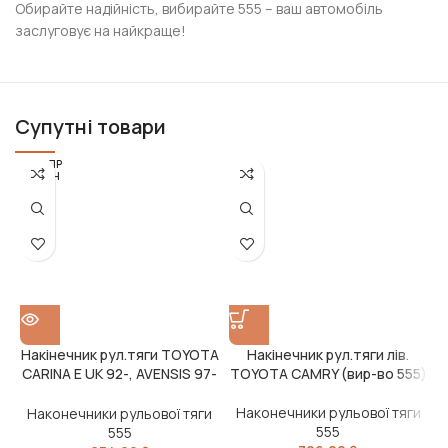
Обирайте надійність, вибирайте 555 – ваш автомобіль
заслуговує на найкраще!
Супутні товари
РОЗПР
ОДАН
О
Накінечник рул.тяги TOYOTA
Накінечник рул.тяги лів.
Н
CARINA E UK 92-, AVENSIS 97-
TOYOTA CAMRY (вир-во 555)
(вир-во 555)
Наконечники рульової тяги
Наконечники рульової тяги
555
555