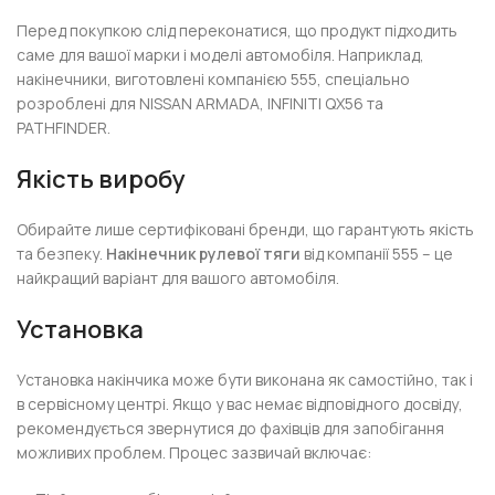
Перед покупкою слід переконатися, що продукт підходить
саме для вашої марки і моделі автомобіля. Наприклад,
накінечники, виготовлені компанією 555, спеціально
розроблені для NISSAN ARMADA, INFINITI QX56 та
PATHFINDER.
Якість виробу
Обирайте лише сертифіковані бренди, що гарантують якість
та безпеку.
Накінечник рулевої тяги
від компанії 555 – це
найкращий варіант для вашого автомобіля.
Установка
Установка накінчика може бути виконана як самостійно, так і
в сервісному центрі. Якщо у вас немає відповідного досвіду,
рекомендується звернутися до фахівців для запобігання
можливих проблем. Процес зазвичай включає: