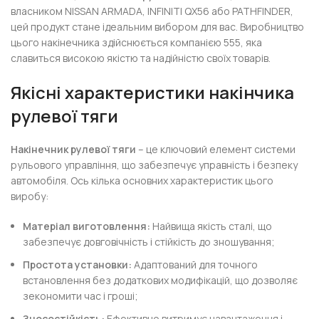
власником NISSAN ARMADA, INFINITI QX56 або PATHFINDER,
цей продукт стане ідеальним вибором для вас. Виробництво
цього накінечника здійснюється компанією 555, яка
славиться високою якістю та надійністю своїх товарів.
Якісні характеристики накінчика
рулевої тяги
Накінечник рулевої тяги
– це ключовий елемент системи
рульового управління, що забезпечує управність і безпеку
автомобіля. Ось кілька основних характеристик цього
виробу:
Матеріал виготовлення:
Найвища якість сталі, що
забезпечує довговічність і стійкість до зношування;
Простота установки:
Адаптований для точного
встановлення без додаткових модифікацій, що дозволяє
зекономити час і гроші;
Зносостійкість:
Ефективно витримує навантаження і