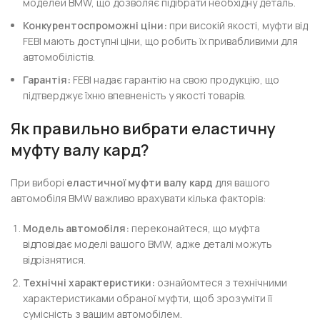
моделей BMW, що дозволяє підібрати необхідну деталь.
Конкурентоспроможні ціни:
при високій якості, муфти від
FEBI мають доступні ціни, що робить їх привабливими для
автомобілістів.
Гарантія:
FEBI надає гарантію на свою продукцію, що
підтверджує їхню впевненість у якості товарів.
Як правильно вибрати еластичну
муфту валу кард?
При виборі
еластичної муфти валу кард
для вашого
автомобіля BMW важливо врахувати кілька факторів:
Модель автомобіля:
переконайтеся, що муфта
відповідає моделі вашого BMW, адже деталі можуть
відрізнятися.
Технічні характеристики:
ознайомтеся з технічними
характеристиками обраної муфти, щоб зрозуміти її
сумісність з вашим автомобілем.