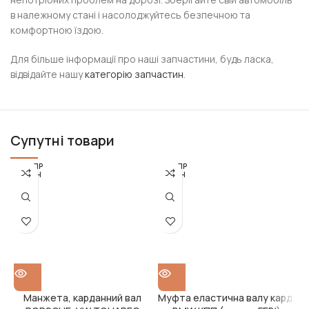
в належному стані і насолоджуйтесь безпечною та
комфортною їздою.
Для більше інформації про наші запчастини, будь ласка,
відвідайте нашу
категорію запчастин
.
Супутні товари
РОЗПР
РОЗПР
ОДАН
ОДАН
О
О
Манжета, карданний вал
Муфта еластична валу кард.
М