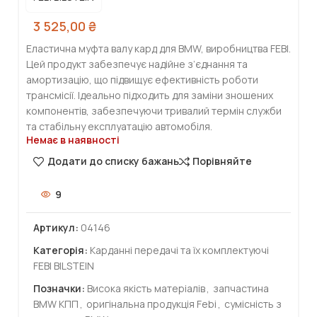
3 525,00
₴
Еластична муфта валу кард для BMW, виробництва FEBI.
Цей продукт забезпечує надійне з’єднання та
амортизацію, що підвищує ефективність роботи
трансмісії. Ідеально підходить для заміни зношених
компонентів, забезпечуючи тривалий термін служби
та стабільну експлуатацію автомобіля.
Немає в наявності
Додати до списку бажань
Порівняйте
9
Артикул:
04146
Категорія:
Карданні передачі та їх комплектуючі
FEBI BILSTEIN
Позначки:
Висока якість матеріалів
,
запчастина
BMW КПП
,
оригінальна продукція Febi
,
сумісність з