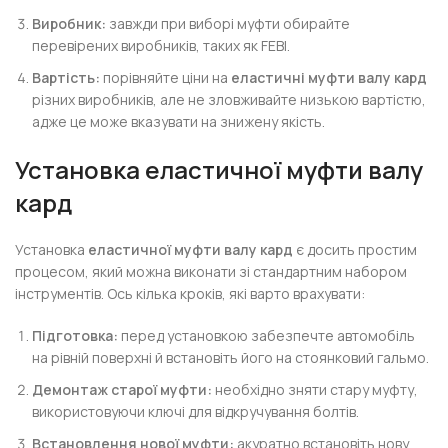
Виробник:
завжди при виборі муфти обирайте
перевірених виробників, таких як FEBI.
Вартість:
порівняйте ціни на
еластичні муфти валу кард
різних виробників, але не зловживайте низькою вартістю,
адже це може вказувати на знижену якість.
Установка еластичної муфти валу
кард
Установка
еластичної муфти валу кард
є досить простим
процесом, який можна виконати зі стандартним набором
інструментів. Ось кілька кроків, які варто врахувати:
Підготовка:
перед установкою забезпечте автомобіль
на рівній поверхні й встановіть його на стоянковий гальмо.
Демонтаж старої муфти:
необхідно зняти стару муфту,
використовуючи ключі для відкручування болтів.
Встановлення нової муфти:
акуратно встановіть нову