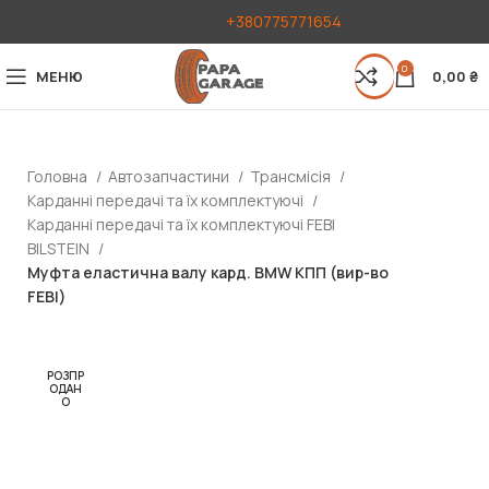
+380775771654
0
МЕНЮ
0,00
₴
Головна
Автозапчастини
Трансмісія
Карданні передачі та їх комплектуючі
Карданні передачі та їх комплектуючі FEBI
BILSTEIN
Муфта еластична валу кард. BMW КПП (вир-во
FEBI)
РОЗПР
ОДАН
О