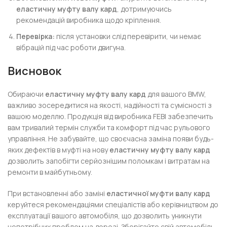
еластичну муфту валу кард
, дотримуючись
рекомендацій виробника щодо кріплення.
Перевірка:
після установки слід перевірити, чи немає
вібрацій під час роботи двигуна.
Висновок
Обираючи
еластичну муфту валу кард
для вашого BMW,
важливо зосередитися на якості, надійності та сумісності з
вашою моделлю. Продукція від виробника FEBI забезпечить
вам тривалий термін служби та комфорт під час рульового
управління. Не забувайте, що своєчасна заміна появи будь-
яких дефектів в муфті на нову
еластичну муфту валу кард
дозволить запобігти серйознішим поломкам і витратам на
ремонти в майбутньому.
При встановленні або заміні
еластичної муфти валу кард
керуйтеся рекомендаціями спеціалістів або керівництвом до
експлуатації вашого автомобіля, що дозволить уникнути
непотрібних проблем на дорозі. Зберігайте свій автомобіль