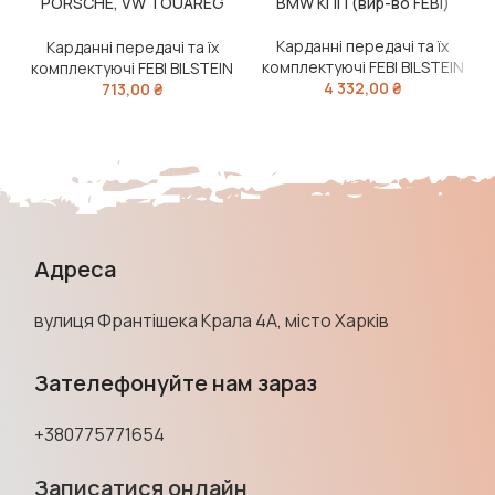
PORSCHE, VW TOUAREG
BMW КПП (вир-во FEBI)
(вир-во FEBI)
Карданні передачі та їх
Карданні передачі та їх
комплектуючі FEBI BILSTEIN
комплектуючі FEBI BILSTEIN
4 332,00
₴
713,00
₴
Адреса
вулиця Франтішека Крала 4А, місто Харків
Зателефонуйте нам зараз
+380775771654
Записатися онлайн