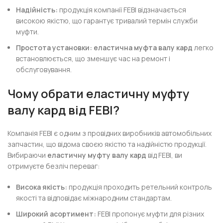
Надійність:
продукція компанії FEBI відзначається
високою якістю, що гарантує тривалий термін служби
муфти.
Простота установки:
еластична муфта валу кард
легко
встановлюється, що зменшує час на ремонт і
обслуговування.
Чому обрати еластичну муфту
валу кард від FEBI?
Компанія FEBI є одним з провідних виробників автомобільних
запчастин, що відома своєю якістю та надійністю продукції.
Вибираючи
еластичну муфту валу кард
від FEBI, ви
отримуєте безліч переваг:
Висока якість:
продукція проходить ретельний контроль
якості та відповідає міжнародним стандартам.
Широкий асортимент:
FEBI пропонує муфти для різних