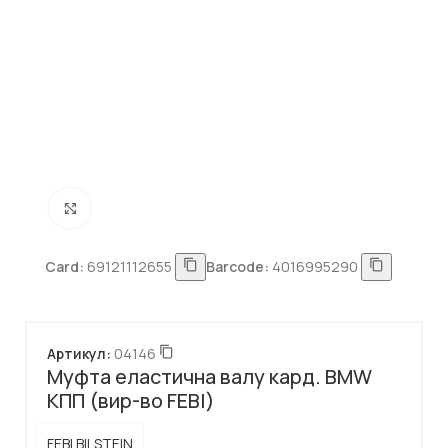
Натисніть, щоб збільшити
Card:
69121112655
Barcode:
4016995290
Артикул:
04146
Муфта еластична валу кард. BMW
КПП (вир-во FEBI)
FEBI BILSTEIN