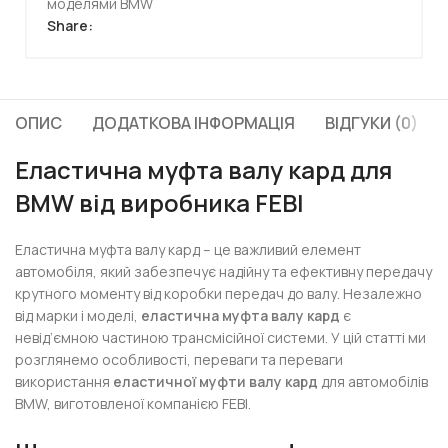
моделями BMW
Share:
ОПИС
ДОДАТКОВА ІНФОРМАЦІЯ
ВІДГУКИ (0)
Еластична муфта валу кард для
BMW від виробника FEBI
Еластична муфта валу кард – це важливий елемент
автомобіля, який забезпечує надійну та ефективну передачу
крутного моменту від коробки передач до валу. Незалежно
від марки і моделі,
еластична муфта валу кард
є
невід’ємною частиною трансмісійної системи. У цій статті ми
розглянемо особливості, переваги та переваги
використання
еластичної муфти валу кард
для автомобілів
BMW, виготовленої компанією FEBI.