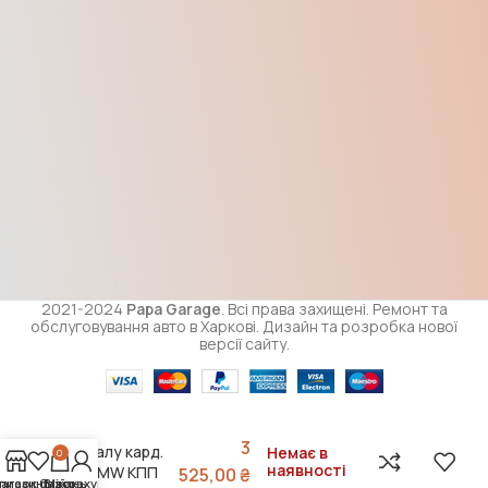
2021-2024
Papa Garage
. Всі права захищені. Ремонт та
обслуговування авто в Харкові. Дизайн та розробка нової
версії сайту.
Муфта
еластична
3
валу кард.
Немає в
0
наявності
BMW КПП
525,00
₴
писок бажань
агазин
Візок
Мій рахунок