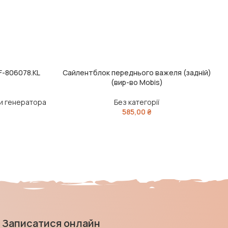
F-806078.KL
Сайлентблок переднього важеля (задній)
ЧИТАТИ ДАЛІ
Ч
(вир-во Mobis)
и генератора
Без категорії
585,00
₴
Записатися онлайн