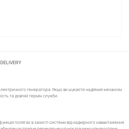
 DELIVERY
лектричного генератора. Якщо ви шукаєте надійний механізм
ість та довгий термін служби.
ункція полягає в захисті системи від надмірного навантаження
абезпечує плавне переключення між різними швидкостями