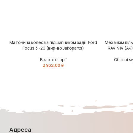
Маточина колеса з підшипником задн. Ford
Механізм віл
ЧИТАТИ ДАЛІ
ДОДАТИ В КО
Focus 3 -20 (вир-во Jakoparts)
RAV 4 IV (A4
Без категорії
Обгінні 
2 932,00
₴
Адреса