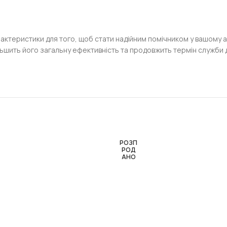
арактеристики для того, щоб стати надійним помічником у вашому 
шить його загальну ефективність та продовжить термін служби дв
РОЗП
РОД
АНО