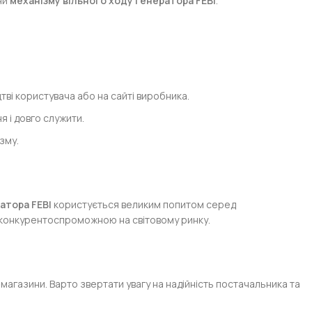
ни
механізму вільного ходу генератора FEBI
.
тві користувача або на сайті виробника.
я і довго служити.
зму.
атора FEBI
користується великим попитом серед
я конкурентоспроможною на світовому ринку.
магазини. Варто звертати увагу на надійність постачальника та