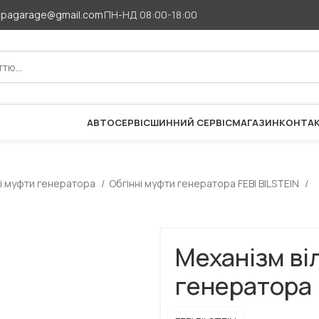
apagarage@gmail.com
ПН-НД 08:00-18:00
АВТОСЕРВІС
ШИННИЙ СЕРВІС
МАГАЗИН
КОНТА
ні муфти генератора
Обгінні муфти генератора FEBI BILSTEIN
Механізм ві
генератора 