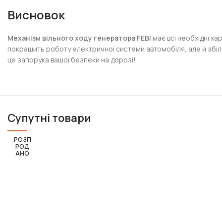
Висновок
Механізм вільного ходу генератора FEBI
має всі необхідні х
покращить роботу електричної системи автомобіля, але й збіль
це запорука вашої безпеки на дорозі!
Супутні товари
РОЗП
РОД
АНО