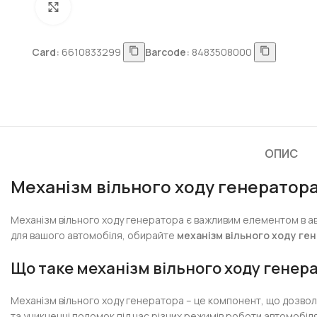
Натисніть, щоб збільшити
Card:
6610833299
Barcode:
8483508000
ОПИС
Механізм вільного ходу генератора 
Механізм вільного ходу генератора є важливим елементом в а
для вашого автомобіля, обирайте
механізм вільного ходу ген
Що таке механізм вільного ходу генер
Механізм вільного ходу генератора – це компонент, що дозвол
та уникненні поломок під час різних режимів роботи автомобіл