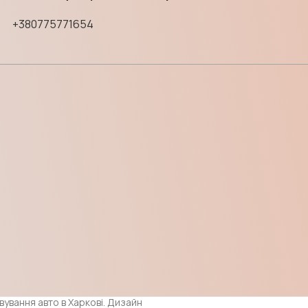
+380775771654
овування авто в Харкові. Дизайн