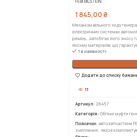
FEBI BILSTEIN
1 845,00
₴
Механізм вільного ходу генера
електричних системах автомоб
ремінь, запобігає його зносу 
якісних матеріалів, що гарантує
1 в наявності
Додати до списку бажан
11
Артикул:
26457
Категорія:
Обгінні муфти ген
Позначки:
автозапчастини FE
зчеплення
,
якісні комплекту
Share: