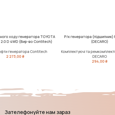
ьного ходу генератора TOYOTA
Р/к генератора (підшипник) 
ШИК
ЧИТАТИ ДАЛІ
) 2.0 D 4WD (Вир-во Contitech)
(DECARO)
муфти генератора Contitech
Комплектуючі та ремкомплект
2 273,00
₴
DECARO
294,00
₴
Зателефонуйте нам зараз