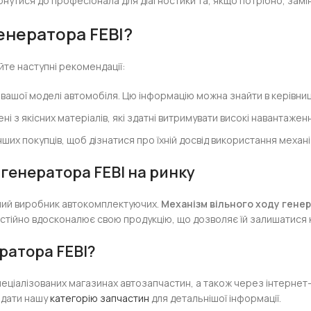
рнутися до професіонала для діагностики та, якщо потрібно, замі
енератора FEBI?
те наступні рекомендації:
 вашої моделі автомобіля. Цю інформацію можна знайти в керівниц
і з якісних матеріалів, які здатні витримувати високі навантаженн
их покупців, щоб дізнатися про їхній досвід використання механі
 генератора FEBI на ринку
йний виробник автокомплектуючих.
Механізм вільного ходу генер
 постійно вдосконалює свою продукцію, що дозволяє їй залишатис
ратора FEBI?
еціалізованих магазинах автозапчастин, а також через інтернет-
відати нашу
категорію запчастин
для детальнішої інформації.