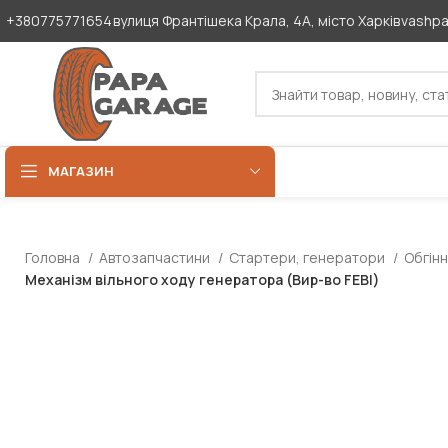
+380775771654
вулиця Франтішека Крала, 4А, місто Харків
vashp
МАГАЗИН
Головна
Автозапчастини
Стартери, генератори
Обгін
Механізм вільного ходу генератора (Вир-во FEBI)