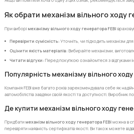
Якщо ви помітили хоча б одну з цих ознак, рекомендується зве
Як обрати механізм вільного ходу г
При виборі
механізму вільного ходу генератора FEBI
враховуй
Перевірити сумісність:
Уточніть, чи підходить механізм для
Оцінити якість матеріалів:
Вибирайте механізми, виготовлен
Читати відгуки:
Перед покупкою ознайомтеся з відгуками інш
Популярність механізму вільного ходу
Компанія FEBI вже багато років зарекомендувала себе як наді
автомобілістів завдяки своїй якості та доступності. Виробник
Де купити механізм вільного ходу гене
Придбати
механізм вільного ходу генератора FEBI
можна в сп
перевіряти наявність сертифікатів якості. Ви також можете від