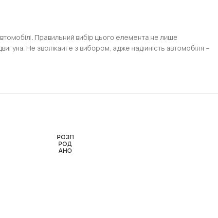
автомобілі. Правильний вибір цього елемента не лише
игуна. Не зволікайте з вибором, адже надійність автомобіля –
РОЗП
РОД
АНО