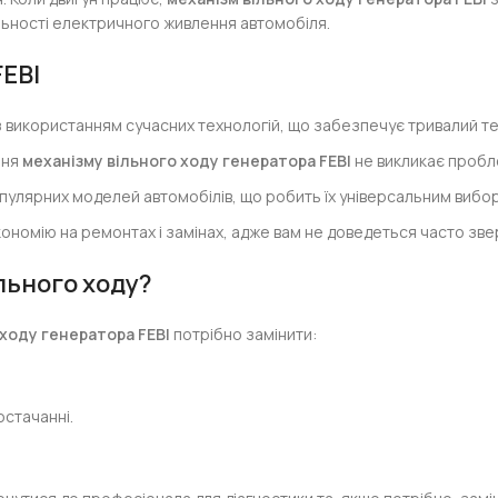
льності електричного живлення автомобіля.
FEBI
з використанням сучасних технологій, що забезпечує тривалий те
ння
механізму вільного ходу генератора FEBI
не викликає пробле
опулярних моделей автомобілів, що робить їх універсальним вибо
кономію на ремонтах і замінах, адже вам не доведеться часто зве
льного ходу?
 ходу генератора FEBI
потрібно замінити:
стачанні.