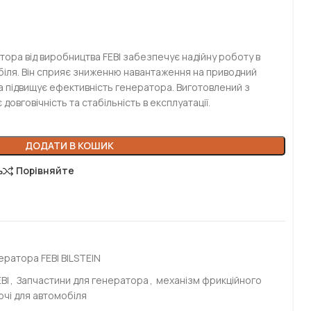
тора від виробництва FEBI забезпечує надійну роботу в
іля. Він сприяє зниженню навантаження на приводний
та підвищує ефективність генератора. Виготовлений з
 довговічність та стабільність в експлуатації.
ДОДАТИ В КОШИК
ь
Порівняйте
ератора FEBI BILSTEIN
BI
,
Запчастини для генератора
,
механізм фрикційного
ючі для автомобіля