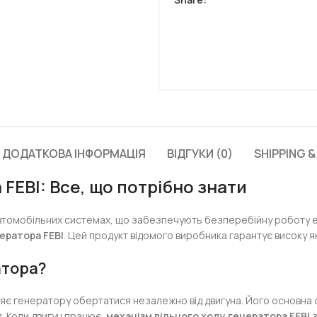
ДОДАТКОВА ІНФОРМАЦІЯ
ВІДГУКИ (0)
SHIPPING &
FEBI: Все, що потрібно знати
втомобільних системах, що забезпечують безперебійну роботу е
ератора FEBI
. Цей продукт відомого виробника гарантує високу як
атора?
яє генератору обертатися незалежно від двигуна. Його основна ф
я. Коли двигун працює,
механізм вільного ходу генератора FEBI
з