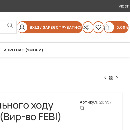
Viber
ВХІД / ЗАРЕЄСТРУВАТИСЯ
0,00
₴
КТИ
ПРО НАС (УМОВИ)
льного ходу
Артикул:
26457
(Вир-во FEBI)