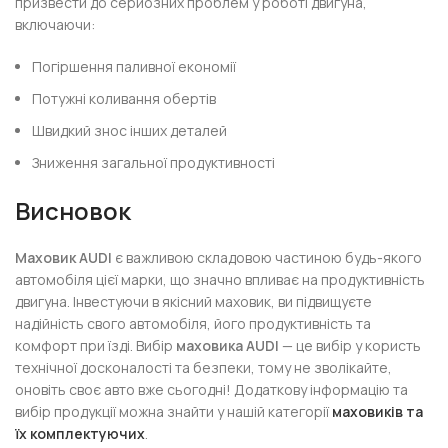
призвести до серйозних проблем у роботі двигуна,
включаючи:
Погіршення паливної економії
Потужні коливання обертів
Швидкий знос інших деталей
Зниження загальної продуктивності
Висновок
Маховик AUDI
є важливою складовою частиною будь-якого
автомобіля цієї марки, що значно впливає на продуктивність
двигуна. Інвестуючи в якісний маховик, ви підвищуєте
надійність свого автомобіля, його продуктивність та
комфорт при їзді. Вибір
маховика AUDI
— це вибір у користь
технічної досконалості та безпеки, тому не зволікайте,
оновіть своє авто вже сьогодні! Додаткову інформацію та
вибір продукції можна знайти у нашій категорії
маховиків та
їх комплектуючих
.