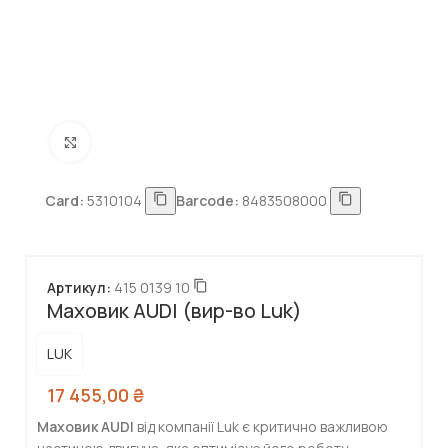
Натисніть, щоб збільшити
Card:
5310104
Barcode:
8483508000
Артикул:
415 0139 10
Маховик AUDI (вир-во Luk)
LUK
17 455,00
₴
Маховик AUDI
від компанії Luk є критично важливою