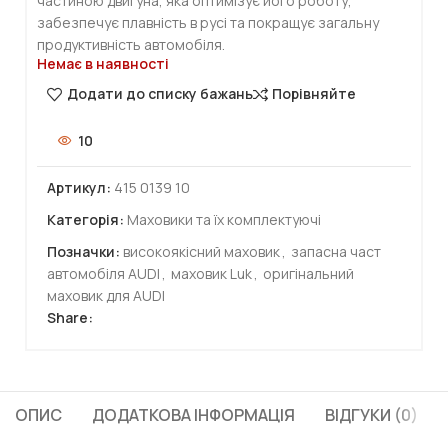
частиною двигуна, яка оптимізує його роботу,
забезпечує плавність в русі та покращує загальну
продуктивність автомобіля.
Немає в наявності
Додати до списку бажань
Порівняйте
10
Артикул:
415 0139 10
Категорія:
Маховики та їх комплектуючі
Позначки:
високоякісний маховик
,
запасна част
автомобіля AUDI
,
маховик Luk
,
оригінальний
маховик для AUDI
Share:
ОПИС
ДОДАТКОВА ІНФОРМАЦІЯ
ВІДГУКИ (0)