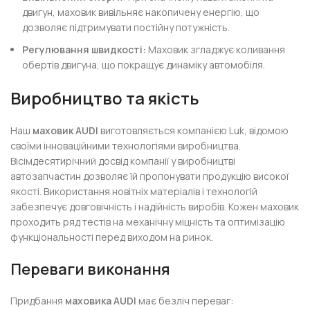
двигун, маховик вивільняє накопичену енергію, що
дозволяє підтримувати постійну потужність.
Регулювання швидкості:
Маховик згладжує коливання
обертів двигуна, що покращує динаміку автомобіля.
Виробництво та якість
Наш
маховик AUDI
виготовляється компанією Luk, відомою
своїми інноваційними технологіями виробництва.
Вісімдесятирічний досвід компанії у виробництві
автозапчастин дозволяє їй пропонувати продукцію високої
якості. Використання новітніх матеріалів і технологій
забезпечує довговічність і надійність виробів. Кожен маховик
проходить ряд тестів на механічну міцність та оптимізацію
функціональності перед виходом на ринок.
Переваги виконання
Придбання
маховика AUDI
має безліч переваг: