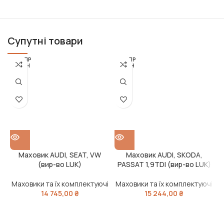
Супутні товари
РОЗПР
РОЗПР
ОДАН
ОДАН
О
О
Маховик AUDI, SEAT, VW
Маховик AUDI, SKODА,
(вир-во LUK)
PASSAT 1,9TDI (вир-во LUK)
Маховики та їх комплектуючі
Маховики та їх комплектуючі
М
14 745,00
₴
15 244,00
₴