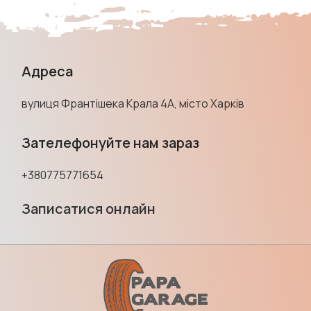
Адреса
вулиця Франтішека Крала 4А, місто Харків
Зателефонуйте нам зараз
+380775771654
Записатися онлайн