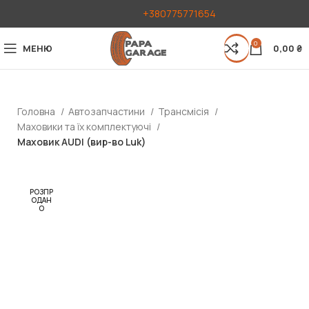
+380775771654
0
МЕНЮ
0,00
₴
Головна
Автозапчастини
Трансмісія
Маховики та їх комплектуючі
Маховик AUDI (вир-во Luk)
РОЗПР
ОДАН
О