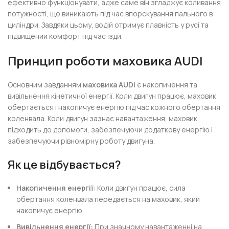
ефективно функціонувати, адже саме він згладжує коливання
потужності, що виникають під час впорскування пального в
циліндри. Завдяки цьому, водій отримує плавність у русі та
підвищений комфорт під час їзди.
Принцип роботи маховика AUDI
Основним завданням
маховика AUDI
є накопичення та
вивільнення кінетичної енергії. Коли двигун працює, маховик
обертається і накопичує енергію під час кожного обертання
коленвала. Коли двигун зазнає навантаження, маховик
підходить до допомоги, забезпечуючи додаткову енергію і
забезпечуючи рівномірну роботу двигуна.
Як це відбувається?
Накопичення енергії:
Коли двигун працює, сила
обертання коленвала передається на маховик, який
накопичує енергію.
Вивільнення енергії:
При значному навантаженні на