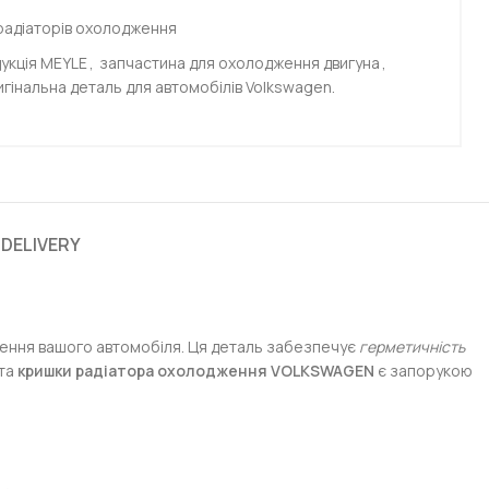
радіаторів охолодження
укція MEYLE
,
запчастина для охолодження двигуна
,
гінальна деталь для автомобілів Volkswagen.
 DELIVERY
ення вашого автомобіля. Ця деталь забезпечує
герметичність
ота
кришки радіатора охолодження VOLKSWAGEN
є запорукою