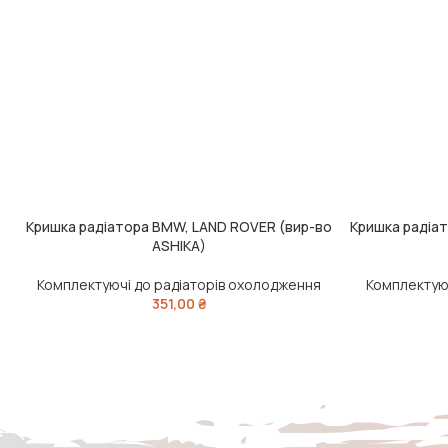
Кришка радіатора BMW, LAND ROVER (вир-во
Кришка радіа
ЧИТАТИ ДАЛІ
ЧИТАТИ ДАЛІ
ASHIKA)
Комплектуючі до радіаторів охолодження
Комплектуюч
351,00
₴