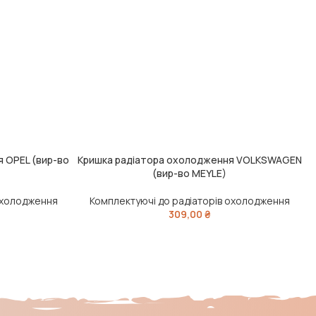
 OPEL (вир-во
Кришка радіатора охолодження VOLKSWAGEN
ДОДАТИ В КОШИК
Ч
(вир-во MEYLE)
 охолодження
Комплектуючі до радіаторів охолодження
309,00
₴