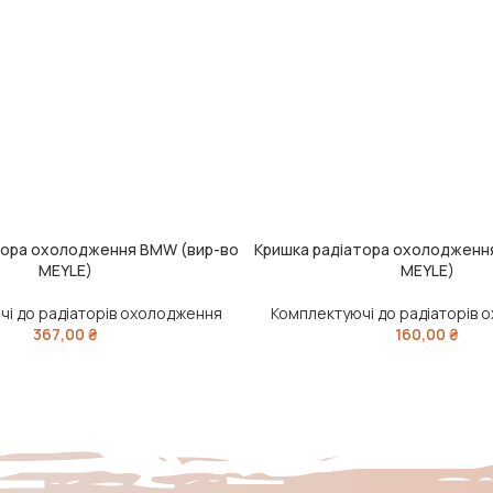
тора охолодження BMW (вир-во
Кришка радіатора охолодження
ЧИТАТИ ДАЛІ
MEYLE)
MEYLE)
і до радіаторів охолодження
Комплектуючі до радіаторів
367,00
₴
160,00
₴