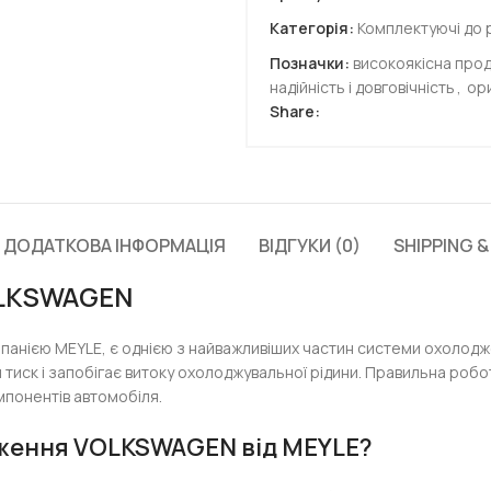
Категорія:
Комплектуючі до 
Позначки:
високоякісна прод
надійність і довговічність
,
ори
Share:
ДОДАТКОВА ІНФОРМАЦІЯ
ВІДГУКИ (0)
SHIPPING &
OLKSWAGEN
анією MEYLE, є однією з найважливіших частин системи охолодж
тиск і запобігає витоку охолоджувальної рідини. Правильна роб
мпонентів автомобіля.
дження VOLKSWAGEN від MEYLE?