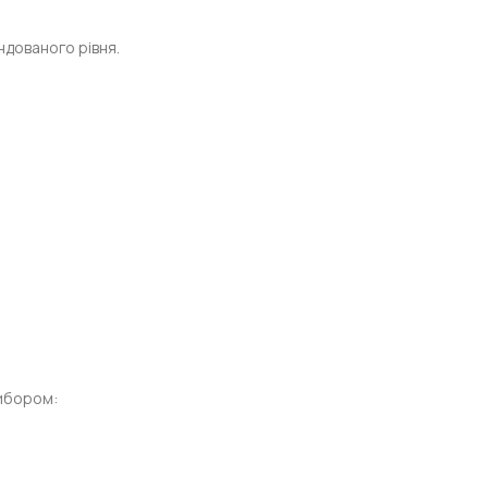
ндованого рівня.
вибором: