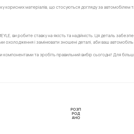
зку корисних матеріалів, що стосуються догляду за автомобілем 
MEYLE, ви робите ставку на якість та надійність. Ця деталь забе
и охолодження і замінювати зношені деталі, аби ваш автомобіль 
компонентами та зробіть правильний вибір сьогодні! Для більшої
РОЗП
РОД
АНО