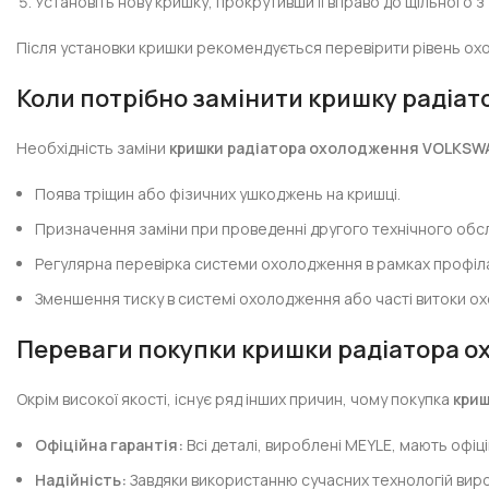
Установіть нову кришку, прокрутивши її вправо до щільного з
Після установки кришки рекомендується перевірити рівень охол
Коли потрібно замінити кришку радіа
Необхідність заміни
кришки радіатора охолодження VOLKS
Поява тріщин або фізичних ушкоджень на кришці.
Призначення заміни при проведенні другого технічного обс
Регулярна перевірка системи охолодження в рамках профіл
Зменшення тиску в системі охолодження або часті витоки ох
Переваги покупки кришки радіатора 
Окрім високої якості, існує ряд інших причин, чому покупка
кри
Офіційна гарантія:
Всі деталі, вироблені MEYLE, мають офіц
Надійність:
Завдяки використанню сучасних технологій виро