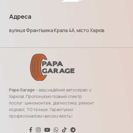
Адреса
вулиця Франтішека Крала 4А, місто Харків
Papa Garage
– ваш надійний автосервіс у
Харкові. Пропонуємо повний спектр
послуг: шиномонтаж, діагностика, ремонт
ходової, ТО та інше. Гарантуємо
професіоналізм і високу якість!