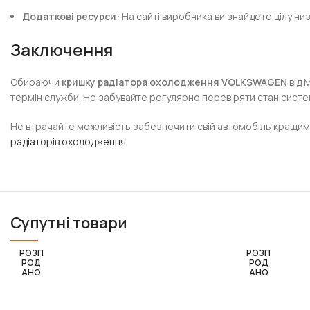
Додаткові ресурси:
На сайті виробника ви знайдете цілу ни
Заключення
Обираючи
кришку радіатора охолодження VOLKSWAGEN
від 
термін служби. Не забувайте регулярно перевіряти стан систем
Не втрачайте можливість забезпечити свій автомобіль кращими 
радіаторів охолодження
.
Супутні товари
РОЗП
РОЗП
РОД
РОД
АНО
АНО