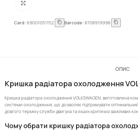
Натисніть, щоб збільшити
Card:
69001051152
Barcode:
8708919998
ОПИС
Кришка радіатора охолодження V
Кришка радіатора охолодження VOLKSWAGEN, виготовлена комп
системи охолодження, що дозволяє підтримувати оптимальний 
довгого терміну служби двигуна та інших критично важливих ко
Чому обрати кришку радіатора охоло