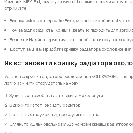
Компанія MEYLE відома в усьому світі своїми якісними авточаст
отримуєте:
Висока якість матеріалів:
Використані в виробництві матері
Точна відповідність:
Кришка ідеально підходить для автомо
Безпека:
Надійна герметичність запобігає витоку охолоджую
Доступна ціна:
Придбати
кришку радіатора охолодженн
Як встановити кришку радіатора охо
Установка кришки радіатора охолодження VOLKSWAGEN – це про
легко замінити стару деталь на нову:
Зупиніть автомобіль і дайте двигуну охолонути.
Відкрийте капот і знайдіть радіатор.
Потягніть стару кришку, прокрутивши її вліво.
Огляньте ущільнювальне кільце на новій
кришці радіатора