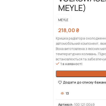
MEYLE)
MEYLE
218,00
₴
Кришка радіатора охолодження
автомобільний компонент, як
Вона виготовлена з якісних мате
температурних коливань. Підхо
встановлюється та забезпечує
1 в наявності
Додати до списку бажан
13
Артикул:
100 121 0049