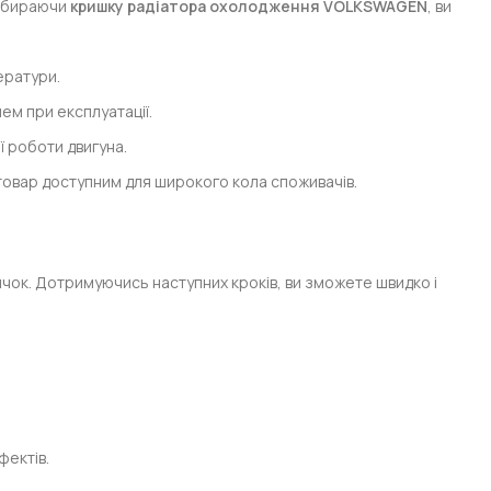
. Обираючи
кришку радіатора охолодження VOLKSWAGEN
, ви
ератури.
ем при експлуатації.
 роботи двигуна.
 товар доступним для широкого кола споживачів.
чок. Дотримуючись наступних кроків, ви зможете швидко і
фектів.