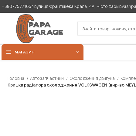
+380775771654
вулиця Франтішека Крала, 4А, місто Харків
vashp
МАГАЗИН
Головна
Автозапчастини
Охолодження двигуна
Компле
Кришка радіатора охолодження VOLKSWAGEN (вир-во MEYL