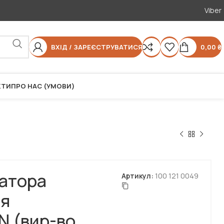
Viber
ВХІД / ЗАРЕЄСТРУВАТИСЯ
0,00
₴
КТИ
ПРО НАС (УМОВИ)
іатора
Артикул:
100 121 0049
я
 (вир-во