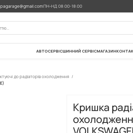
apagarage@gmail.com
ПН-НД 08:00-18:00
АВТОСЕРВІС
ШИННИЙ СЕРВІС
МАГАЗИН
КОНТА
ктуючі до радіаторів охолодження
E)
Кришка рад
охолодженн
VOLKSWAGEN