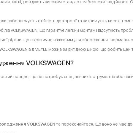
инами, які відповідають високим стандартам безпеки і надійності
али забезпечують стійкість до корозії та витримують високі темп
білів VOLKSWAGEN, що гарантує легкий монтаж і відсутність пробл
чої рідини, що є критично важливим для збереження і нормальної
я VOLKSWAGEN
від MEYLE можна за вигідною ціною, що робить цей
лодження VOLKSWAGEN?
стий процес, що не потребує спеціальних інструментів або нави
 охолодження VOLKSWAGEN
та переконайтеся, що воно не має де