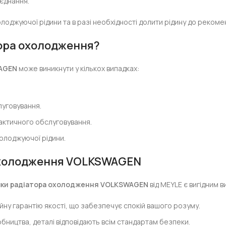
’єднання.
оджуючої рідини та в разі необхідності долити рідину до рекоме
тора охолодження?
WAGEN
може виникнути у кількох випадках:
луговування.
актичного обслуговування.
олоджуючої рідини.
охолодження VOLKSWAGEN
шки радіатора охолодження VOLKSWAGEN
від MEYLE є вигідним 
ійну гарантію якості, що забезпечує спокій вашого розуму.
бництва, деталі відповідають всім стандартам безпеки.