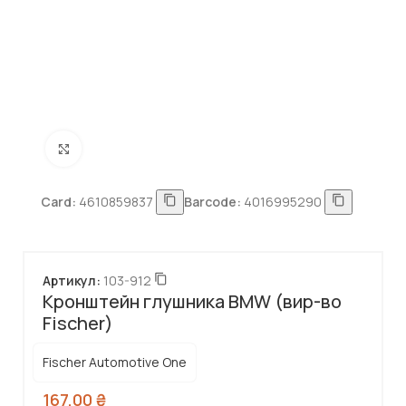
Натисніть, щоб збільшити
Card:
4610859837
Barcode:
4016995290
Артикул:
103-912
Кронштейн глушника BMW (вир-во
Fischer)
Fischer Automotive One
167,00
₴