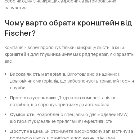
себе як один з найкращих виробників автомобільних
запчастин.
Чому варто обрати кронштейн від
Fischer?
Компанія Fischer пропонує тільки найкращу якість, а їхній
кронштейн для глушника BMW
має ряд переваг, які вразять
вас:
Висока якість матеріалів.
Виготовлено з надійних і
довговічних матеріалів, що забезпечують тривалий термін
служби.
Простота установки.
Додаткова комплектація не
потрібна, що спрощує прив’язку до автомобіля.
Сумісність.
Розроблено спеціально для моделей BMW,
що гарантує ідеальне прилягання і ефективність.
Доступна ціна.
Ви отримуєте високоякісну запчастину за
розумною ціною, що вигідно в порівнянні з іншими