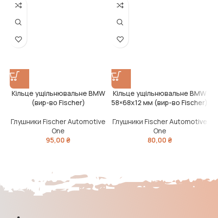
Кільце ущільнювальне BMW
Кільце ущільнювальне BMW
(вир-во Fischer)
58×68х12 мм (вир-во Fischer)
Глушники Fischer Automotive
Глушники Fischer Automotive
Г
One
One
95,00
₴
80,00
₴