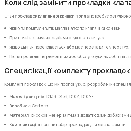
Коли слід замінити прокладки клап
Стан
прокладок клапанної кришки Honda
потребує регулярног
Якщо ви помітили витік масла навколо клапанної кришки.
При появі незвичних звуків чи стукотів з двигуна.
Якщо двигун перегрівається або має перепади температур.
Після проведення ремонтних або обслуговуючих робіт на дви
Специфікації комплекту прокладок 
Комплект прокладок, що ми пропонуємо, розроблений спеціальн
Моделі двигунів:
D13B, D15B, D16Z, D16A7
Виробник:
Corteco
Матеріал:
високоінженерна гума з додатковими добавками дл
Комплектація:
повний набір прокладок для якісної заміни.