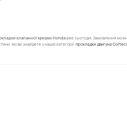
окладки клапанної кришки Honda
вже сьогодні. Замовлення мож
ини, які ви знайдете у нашій категорії:
прокладки двигуна Cortec