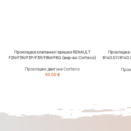
Прокладка клапанної кришки RENAULT
Прокладка 
ДОДАТИ В КОШИК
ДОДАТИ В КО
F2N/F3N/F3P/F3R/F8M/F8Q (вир-во Corteco)
8140.07/8140.
Прокладки двигуна Corteco
Прок
93,00
₴