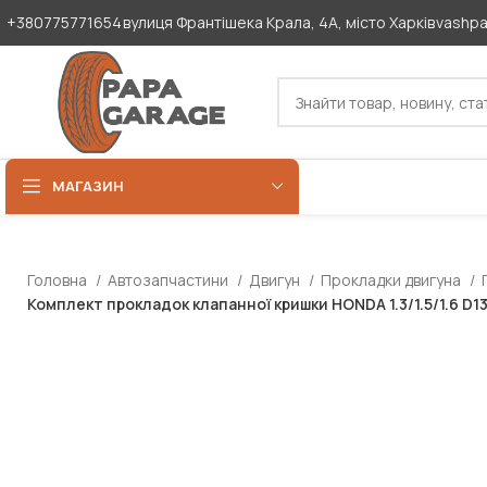
+380775771654
вулиця Франтішека Крала, 4А, місто Харків
vashp
МАГАЗИН
Головна
Автозапчастини
Двигун
Прокладки двигуна
Комплект прокладок клапанної кришки HONDA 1.3/1.5/1.6 D1