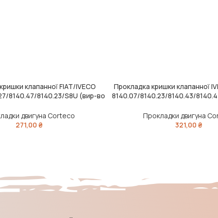
кришки клапанної FIAT/IVECO
Прокладка кришки клапанної 
ШИК
ДОДАТИ В КОШИК
27/8140.47/8140.23/S8U (вир-во
8140.07/8140.23/8140.43/8140.
Corteco)
(вир-во Corteco
ладки двигуна Corteco
Прокладки двигуна Co
271,00
₴
321,00
₴