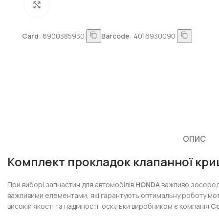
Натисніть, щоб збільшити
Card:
6900385930
Barcode:
4016930090
ОПИС
Комплект прокладок клапанної криш
При виборі запчастин для автомобілів
HONDA
важливо зосереди
важливими елементами, які гарантують оптимальну роботу мотор
високій якості та надійності, оскільки виробником є компанія
Co