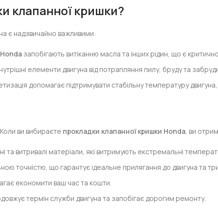
и клапанної кришки?
на є надзвичайно важливими:
 Honda
запобігають витіканню масла та інших рідин, що є критичн
нутрішні елементи двигуна від потрапляння пилу, бруду та забру
етизація допомагає підтримувати стабільну температуру двигуна
. Коли ви вибираєте
прокладки клапанної кришки Honda
, ви отри
і та витривалі матеріали, які витримують екстремальні температу
ьною точністю, що гарантує ідеальне прилягання до двигуна та тр
гає економити ваш час та кошти.
довжує термін служби двигуна та запобігає дорогим ремонту.