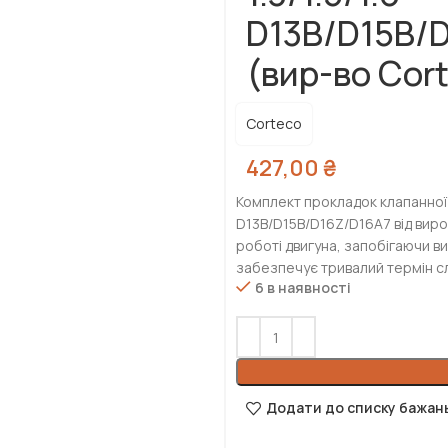
D13B/D15B/
(вир-во Cor
Corteco
427,00
₴
Комплект прокладок клапанної 
D13B/D15B/D16Z/D16A7 від виро
роботі двигуна, запобігаючи ви
забезпечує тривалий термін с
6 в наявності
Додати до списку бажан