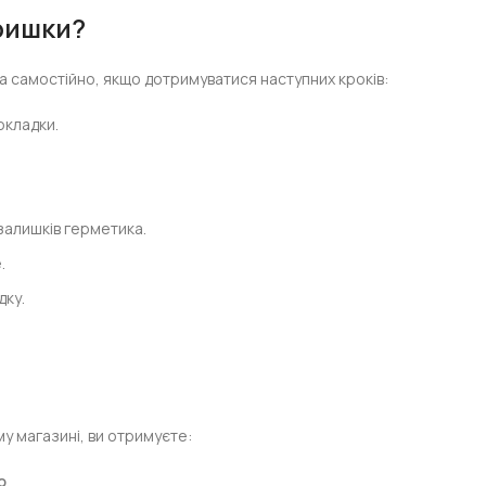
кришки?
 самостійно, якщо дотримуватися наступних кроків:
окладки.
 залишків герметика.
.
дку.
у магазині, ви отримуєте:
o
.