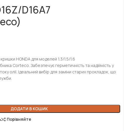
D16Z/D16A7
teco)
кришки HONDA для моделей 1.3/1.5/1.6
бника Corteco. Забезпечує герметичність та надійність у
току олії. Ідеальний вибір для заміни старих прокладок, що
лужби.
ДОДАТИ В КОШИК
ь
Порівняйте