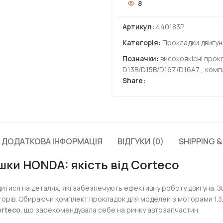
8
Артикул:
440183P
Категорія:
Прокладки двигун
Позначки:
високоякісні прок
D13B/D15B/D16Z/D16A7
,
комп
Share:
ДОДАТКОВА ІНФОРМАЦІЯ
ВІДГУКИ (0)
SHIPPING &
ки HONDA: якість від Corteco
тися на деталях, які забезпечують ефективну роботу двигуна. 
ів. Обираючи комплект прокладок для моделей з моторами 1.3, 1.5
rteco
, що зарекомендувала себе на ринку автозапчастин.