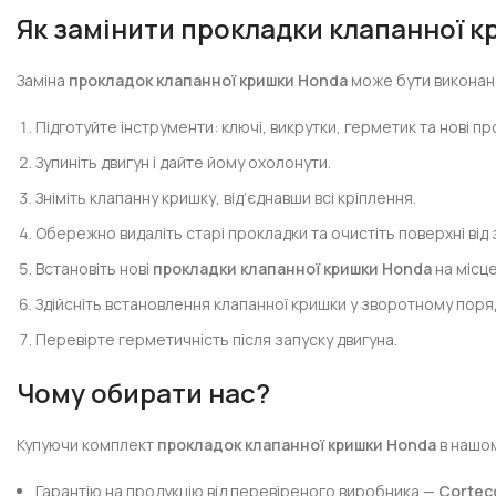
Як замінити прокладки клапанної 
Заміна
прокладок клапанної кришки Honda
може бути виконана
Підготуйте інструменти: ключі, викрутки, герметик та нові пр
Зупиніть двигун і дайте йому охолонути.
Зніміть клапанну кришку, від’єднавши всі кріплення.
Обережно видаліть старі прокладки та очистіть поверхні від
Встановіть нові
прокладки клапанної кришки Honda
на місце
Здійсніть встановлення клапанної кришки у зворотному поря
Перевірте герметичність після запуску двигуна.
Чому обирати нас?
Купуючи комплект
прокладок клапанної кришки Honda
в нашом
Гарантію на продукцію від перевіреного виробника —
Cortec