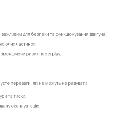
о важливим для безпеки та функціонування двигуна.
днюючих частинок.
, зменшуючи ризик перегріву.
муєте переваги, які не можуть не радувати:
ри та тиски.
ивалу експлуатацію.