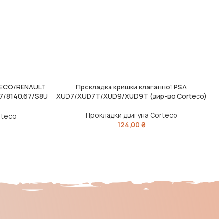
IVECO/RENAULT
Прокладка кришки клапанної PSA
ДОДАТИ В КОШИК
Ч
47/8140.67/S8U
XUD7/XUD7T/XUD9/XUD9T (вир-во Corteco)
Прокладки двигуна Corteco
rteco
124,00
₴