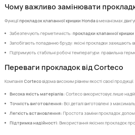
Чому важливо замінювати прокладк
Функції
прокладок клапанної кришки Honda
в механізмах двигу
Забезпечують герметичність:
прокладки клапанної кришки
Запобігають попаданню бруду: якісні прокладки захищають в
Підтримують стабільні робочі температури: правильна герм
Переваги прокладок від Corteco
Компанія
Corteco
відома високим рівнем якості своєї продукції
Висока якість матеріалів:
Corteco використовує лише надійн
Точність виготовлення:
Всі деталі виготовлені з максимал
Легкість встановлення:
Простота заміни прокладок допома
Підтримка надійності:
Використання якісних прокладок про