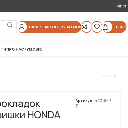
Viber
ВХІД / ЗАРЕЄСТРУВАТИСЯ
0,00
₴
КТИ
ПРО НАС (УМОВИ)
рокладок
Артикул:
440183P
кришки HONDA