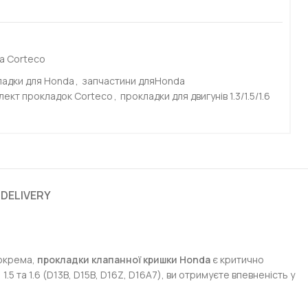
а Corteco
ладки для Honda
,
запчастини дляHonda
лект прокладок Corteco
,
прокладки для двигунів 1.3/1.5/1.6
 DELIVERY
Зокрема,
прокладки клапанної кришки Honda
є критично
 та 1.6 (D13B, D15B, D16Z, D16A7), ви отримуєте впевненість у