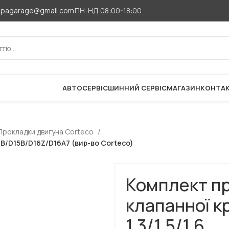
apagarage@gmail.com
ПН-НД 08:00-18:00
АВТОСЕРВІС
ШИННИЙ СЕРВІС
МАГАЗИН
КОНТА
Прокладки двигуна Corteco
3B/D15B/D16Z/D16A7 (вир-во Corteco)
Комплект п
клапанної 
1.3/1.5/1.6