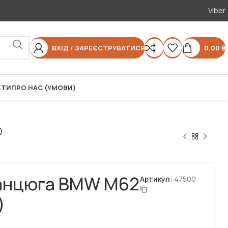
Viber
ВХІД / ЗАРЕЄСТРУВАТИСЯ
0,00
₴
КТИ
ПРО НАС (УМОВИ)
)
анцюга BMW M62
Артикул:
47500
)