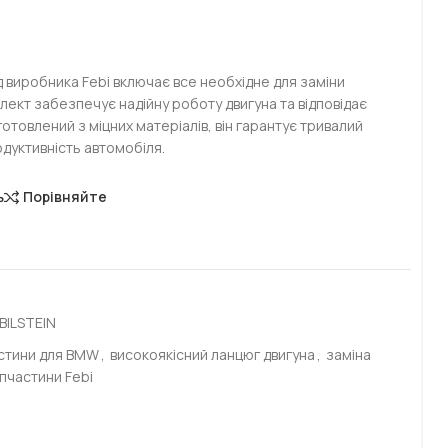
 виробника Febi включає все необхідне для заміни
лект забезпечує надійну роботу двигуна та відповідає
отовлений з міцних матеріалів, він гарантує тривалий
одуктивність автомобіля.
ь
Порівняйте
BILSTEIN
астини для BMW
,
високоякісний ланцюг двигуна
,
заміна
апчастини Febi