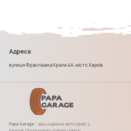
Адреса
вулиця Франтішека Крала 4А, місто Харків
Papa Garage
– ваш надійний автосервіс у
Харкові. Пропонуємо повний спектр