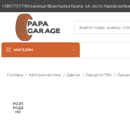
+380775771654
вулиця Франтішека Крала, 4А, місто Харків
vashp
МАГАЗИН
Головна
Автозапчастини
Двигун
Ланцюги ГРМ
Ланцюг
РОЗП
РОДА
НО