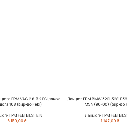
цюга ГРМ VAG 2.8-3.2 FSI ланок
Ланцюг ГРМ BMW 320i-328i E36
ДОДАТИ В КОШИК
юга 108 (вир-во Febi)
M54 (90-00) (вир-во 
юги ГРМ FEBI BILSTEIN
Ланцюги ГРМ FEBI BIL
8 150,00
₴
1 147,00
₴