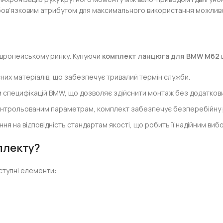
бов’язковим атрибутом для максимального використання можливо
 європейському ринку. Купуючи
комплект ланцюга для BMW M62
існих матеріалів, що забезпечує тривалий термін служби.
 специфікацій BMW, що дозволяє здійснити монтаж без додаткови
контрольованим параметрам, комплект забезпечує безперебійну 
ння на відповідність стандартам якості, що робить її надійним виб
плекту?
ступні елементи: