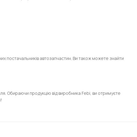
их постачальників автозапчастин. Ви також можете знайти
я. Обираючи продукцію від виробника Febi, ви отримуєте
і!