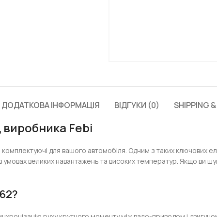
ДОДАТКОВА ІНФОРМАЦІЯ
ВІДГУКИ (0)
SHIPPING &
 виробника Febi
щі комплектуючі для вашого автомобіля. Одним з таких ключових е
в умовах великих навантажень та високих температур. Якщо ви шу
62?
 синхронізацію руху крутного моменту між вало-приводом і двигун