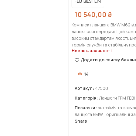
FEBI BILSTEIN
10 540,00
₴
Комплект ланцюга BMW M62 від
ланцюгової передачі. Цей комп
високим стандартам якості. Виг
термін служби та стабільну пр
Немає в наявності
Додати до списку бажан
14
Артикул:
47500
Категорія:
Ланцюги ГРМ FEBI 
Позначки:
автохімія та запч
ланцюга BMW
,
оригінальні з
Share: