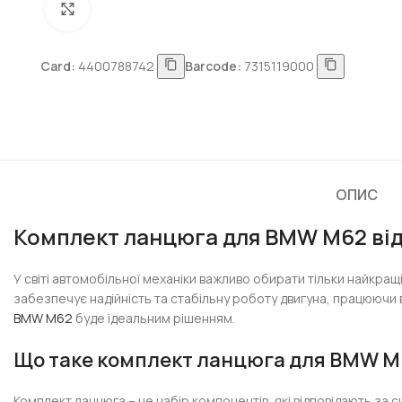
Натисніть, щоб збільшити
Card:
4400788742
Barcode:
7315119000
ОПИС
Комплект ланцюга для BMW M62 від
У світі автомобільної механіки важливо обирати тільки найкра
забезпечує надійність та стабільну роботу двигуна, працюючи 
BMW M62
буде ідеальним рішенням.
Що таке комплект ланцюга для BMW M
Комплект ланцюга – це набір компонентів, які відповідають за