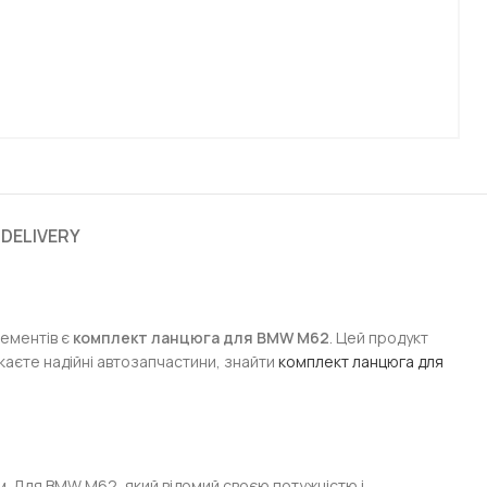
 DELIVERY
лементів є
комплект ланцюга для BMW M62
. Цей продукт
каєте надійні автозапчастини, знайти
комплект ланцюга для
ом. Для BMW M62, який відомий своєю потужністю і