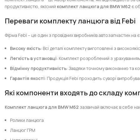
продуктивністю, якісний
комплект ланцюга для BMW M62
є о
Переваги комплекту ланцюга від Febi
Фірма Febi – це один з провідних виробників автозапчастин на
Високу якість
: Всі деталі комплекту виготовлені з високояк
Легкість в установці
: Комплект розроблений з урахуванням
Відмінну продуктивність
: Завдяки точному виконанню та 
Гарантія якості
: Продукція Febi проходить суворі випробува
Які компоненти входять до складу ком
Комплект ланцюга для BMW M62
зазвичай включає в себе на
Ролики ланцюга
Ланцюг ГРМ