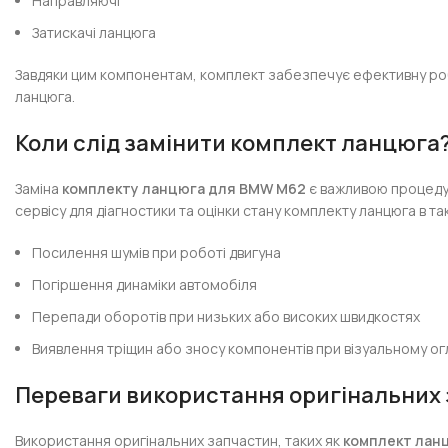
Направляючі
Затискачі ланцюга
Завдяки цим компонентам, комплект забезпечує ефективну роб
ланцюга.
Коли слід замінити комплект ланцюга
Заміна
комплекту ланцюга для BMW M62
є важливою процедур
сервісу для діагностики та оцінки стану комплекту ланцюга в та
Посилення шумів при роботі двигуна
Погіршення динаміки автомобіля
Перепади оборотів при низьких або високих швидкостях
Виявлення тріщин або зносу компонентів при візуальному ог
Переваги використання оригінальних
Використання оригінальних запчастин, таких як
комплект лан