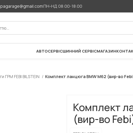
apagarage@gmail.com
ПН-НД 08:00-18:00
АВТОСЕРВІС
ШИННИЙ СЕРВІС
МАГАЗИН
КОНТА
и ГРМ FEBI BILSTEIN
Комплект ланцюга BMW M62 (вир-во Febi
Комплект л
(вир-во Febi