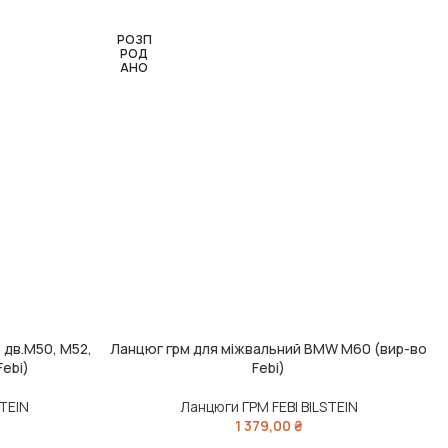
РОЗП
РОД
АНО
 дв.M50, M52,
Ланцюг грм для міжвальний BMW M60 (вир-во
ЧИТАТИ ДАЛІ
Ч
Febi)
Febi)
STEIN
Ланцюги ГРМ FEBI BILSTEIN
1 379,00
₴