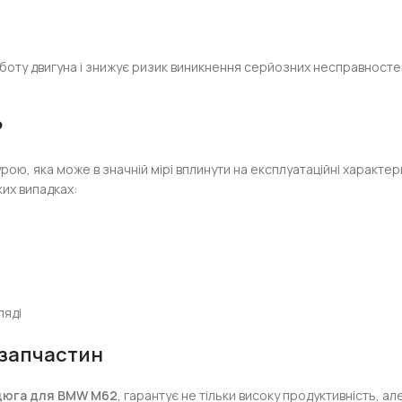
оту двигуна і знижує ризик виникнення серйозних несправносте
?
ою, яка може в значній мірі вплинути на експлуатаційні характе
ких випадках:
ляді
 запчастин
цюга для BMW M62
, гарантує не тільки високу продуктивність, ал