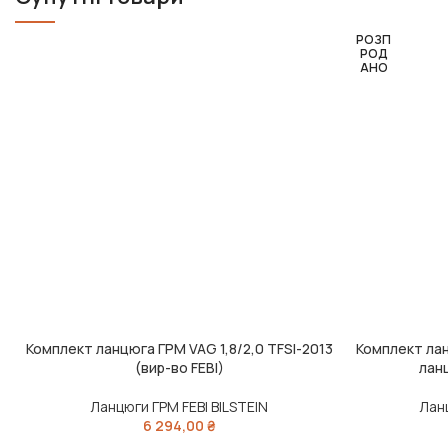
РОЗП
РОД
АНО
Комплект ланцюга ГРМ VAG 1,8/2,0 TFSI-2013
Комплект лан
ДОДАТИ В КОШИК
ЧИТАТИ ДАЛІ
(вир-во FEBI)
ланц
Ланцюги ГРМ FEBI BILSTEIN
Ланц
6 294,00
₴