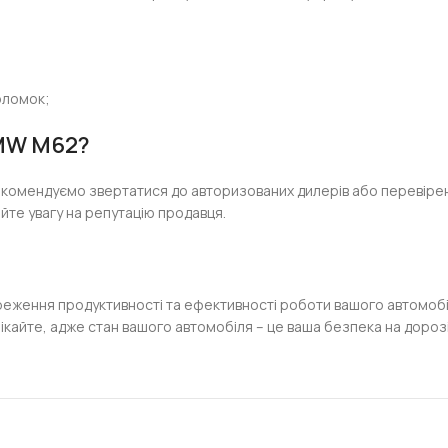
оломок;
BMW M62?
комендуємо звертатися до авторизованих дилерів або перевірен
йте увагу на репутацію продавця.
еження продуктивності та ефективності роботи вашого автомобіл
волікайте, адже стан вашого автомобіля – це ваша безпека на дороз