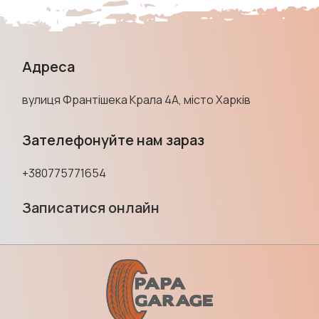
Адреса
вулиця Франтішека Крала 4А, місто Харків
Зателефонуйте нам зараз
+380775771654
Записатися онлайн