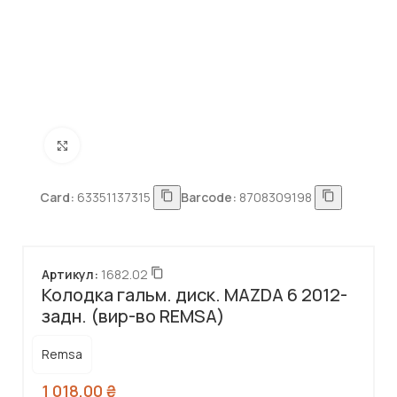
Натисніть, щоб збільшити
Card:
63351137315
Barcode:
8708309198
Артикул:
1682.02
Колодка гальм. диск. MAZDA 6 2012-
задн. (вир-во REMSA)
Remsa
1 018,00
₴