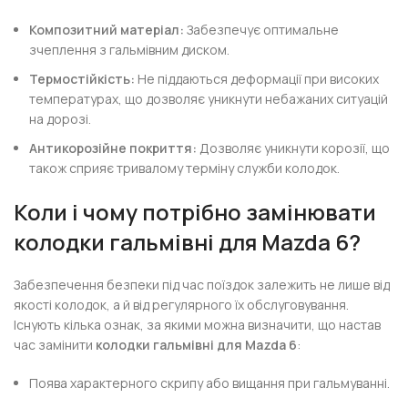
Композитний матеріал:
Забезпечує оптимальне
зчеплення з гальмівним диском.
Термостійкість:
Не піддаються деформації при високих
температурах, що дозволяє уникнути небажаних ситуацій
на дорозі.
Антикорозійне покриття:
Дозволяє уникнути корозії, що
також сприяє тривалому терміну служби колодок.
Коли і чому потрібно замінювати
колодки гальмівні для Mazda 6?
Забезпечення безпеки під час поїздок залежить не лише від
якості колодок, а й від регулярного їх обслуговування.
Існують кілька ознак, за якими можна визначити, що настав
час замінити
колодки гальмівні для Mazda 6
:
Поява характерного скрипу або вищання при гальмуванні.