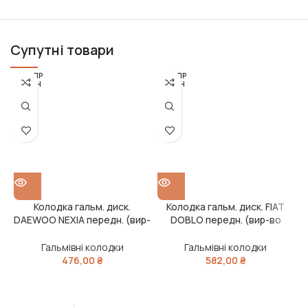
Супутні товари
РОЗПР
РОЗПР
ОДАН
ОДАН
О
О
Колодка гальм. диск.
Колодка гальм. диск. FIAT
DAEWOO NEXIA передн. (вир-
DOBLO передн. (вир-во
во Intelli)
Intelli)
Гальмівні колодки
Гальмівні колодки
476,00
₴
582,00
₴