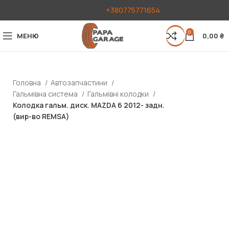
+380775771654
0
МЕНЮ
0,00
₴
Головна
Автозапчастини
Гальмівна система
Гальмівні колодки
Колодка гальм. диск. MAZDA 6 2012- задн.
(вир-во REMSA)