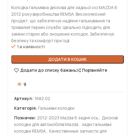
Колодка гальмівна дискова для задньої осі MAZDA 6
2012 року виробництва REMSA. Високоякісний
продукт, що забезпечує надійне гальмування та
тривалий термін служби. Ідеально підходить для
заміни старих або зношених колодок. Забезпечує
безпеку та комфорт при їзді.
1 в наявності
ДОДАТИ В КОШИК
Додати до списку бажань
Порівняйте
9
Артикул:
1682.02
Категорія:
Гальмівні колодки
Позначки:
2012-2023 Mazda 6 задня ось
,
Дискові
колодки для автомобілів Mazda
,
задні гальмівні
колодки REMSA
,
Качественные запчасти для