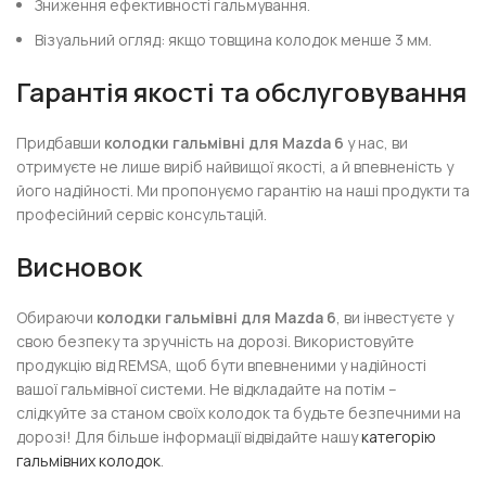
Зниження ефективності гальмування.
Візуальний огляд: якщо товщина колодок менше 3 мм.
Гарантія якості та обслуговування
Придбавши
колодки гальмівні для Mazda 6
у нас, ви
отримуєте не лише виріб найвищої якості, а й впевненість у
його надійності. Ми пропонуємо гарантію на наші продукти та
професійний сервіс консультацій.
Висновок
Обираючи
колодки гальмівні для Mazda 6
, ви інвестуєте у
свою безпеку та зручність на дорозі. Використовуйте
продукцію від REMSA, щоб бути впевненими у надійності
вашої гальмівної системи. Не відкладайте на потім –
слідкуйте за станом своїх колодок та будьте безпечними на
дорозі! Для більше інформації відвідайте нашу
категорію
гальмівних колодок
.