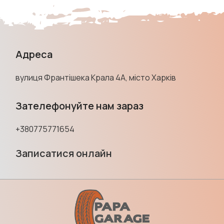
Адреса
вулиця Франтішека Крала 4А, місто Харків
Зателефонуйте нам зараз
+380775771654
Записатися онлайн