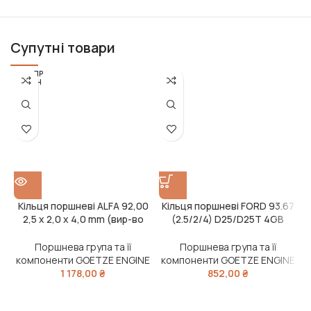
Супутні товари
РОЗПР
ОДАН
О
Кільця поршневі ALFA 92,00
Кільця поршневі FORD 93.67
2,5 x 2,0 x 4,0 mm (вир-во
(2.5/2/4) D25/D25T 4GB
GOETZE)
(вир-во GOETZE)
Поршнева група та її
Поршнева група та її
компоненти GOETZE ENGINE
компоненти GOETZE ENGINE
1 178,00
₴
852,00
₴