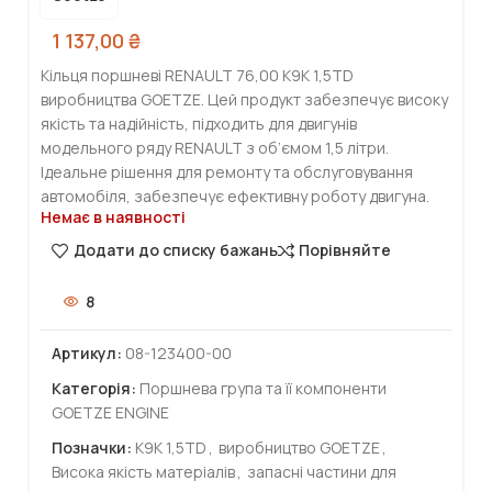
1 137,00
₴
Кільця поршневі RENAULT 76,00 K9K 1,5TD
виробництва GOETZE. Цей продукт забезпечує високу
якість та надійність, підходить для двигунів
модельного ряду RENAULT з об’ємом 1,5 літри.
Ідеальне рішення для ремонту та обслуговування
автомобіля, забезпечує ефективну роботу двигуна.
Немає в наявності
Додати до списку бажань
Порівняйте
8
Артикул:
08-123400-00
Категорія:
Поршнева група та її компоненти
GOETZE ENGINE
Позначки:
K9K 1,5TD
,
виробництво GOETZE
,
Висока якість матеріалів
,
запасні частини для