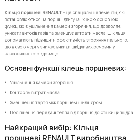
Кільця поршневі RENAULT
– це спеціальні елементи, які
встановлюються на поршні двигуна. Їхньою основною
функцією є ущільнення камери згоряння, що дозволяє
уникати витоків газів та зменшує витрати масла. Ці кільця
допомагають підвищити ефективність згоряння пального,
що в свою чергу знижує викиди шкідливих речовин у
навколишнє середовище.
Основні функції кілець поршневих:
Ущільнення камери згоряння.
Контроль витрат масла.
Зменшення тертя між поршнем і циліндром.
Поліпшення передачі тепла від поршня до стінки циліндра.
Найкращий вибір: Кільця
поршневі RENAULT виробництва