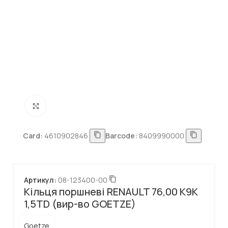
Натисніть, щоб збільшити
Card:
4610902846
Barcode:
8409990000
Артикул:
08-123400-00
Кільця поршневі RENAULT 76,00 K9K
1,5TD (вир-во GOETZE)
Goetze