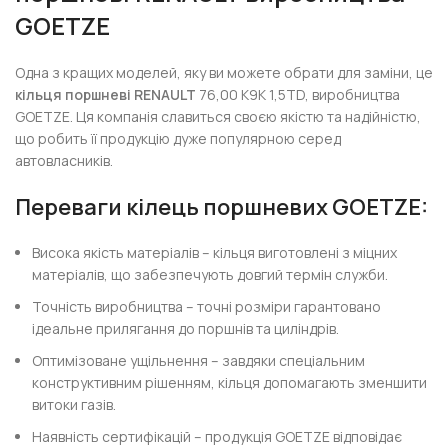
GOETZE
Одна з кращих моделей, яку ви можете обрати для заміни, це
кільця поршневі RENAULT
76,00 K9K 1,5TD, виробництва
GOETZE. Ця компанія славиться своєю якістю та надійністю,
що робить її продукцію дуже популярною серед
автовласників.
Переваги кілець поршневих GOETZE:
Висока якість матеріалів – кільця виготовлені з міцних
матеріалів, що забезпечують довгий термін служби.
Точність виробництва – точні розміри гарантовано
ідеальне прилягання до поршнів та циліндрів.
Оптимізоване ущільнення – завдяки спеціальним
конструктивним рішенням, кільця допомагають зменшити
витоки газів.
Наявність сертифікацій – продукція GOETZE відповідає