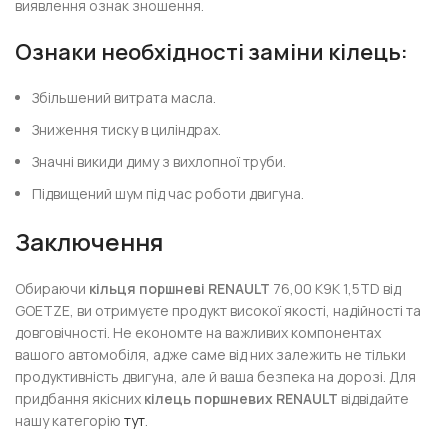
виявлення ознак зношення.
Ознаки необхідності заміни кілець:
Збільшений витрата масла.
Зниження тиску в циліндрах.
Значні викиди диму з вихлопної труби.
Підвищений шум під час роботи двигуна.
Заключення
Обираючи
кільця поршневі RENAULT
76,00 K9K 1,5TD від
GOETZE, ви отримуєте продукт високої якості, надійності та
довговічності. Не економте на важливих компонентах
вашого автомобіля, адже саме від них залежить не тільки
продуктивність двигуна, але й ваша безпека на дорозі. Для
придбання якісних
кілець поршневих RENAULT
відвідайте
нашу категорію
тут
.