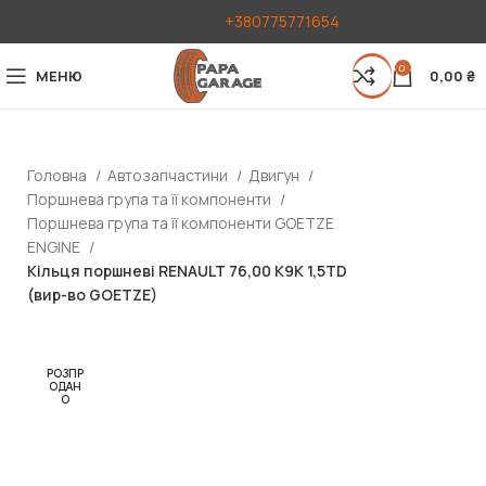
+380775771654
0
МЕНЮ
0,00
₴
Головна
Автозапчастини
Двигун
Поршнева група та її компоненти
Поршнева група та її компоненти GOETZE
ENGINE
Кільця поршневі RENAULT 76,00 K9K 1,5TD
(вир-во GOETZE)
РОЗПР
ОДАН
О