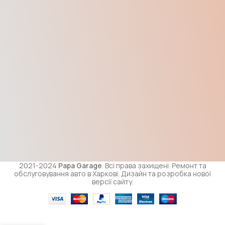
2021-2024
Papa Garage
. Всі права захищені. Ремонт та
обслуговування авто в Харкові. Дизайн та розробка нової
версії сайту.
Кільце
ущільнююче