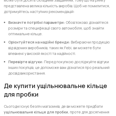
може бути досить складним завданням, тому що на ринку
представлена велика кількість виробів. Щоб не помилитися,
дотримуйтесь наступних рекомендацій:
Визначте потрібні параметри:
Обов’язково дізнайтеся
розміри та специфікації свого автомобіля, щоб знайти
оптимальне кільце.
Орієнтуйтеся на надійні бренди:
Вибираючи продукцію
від відомих виробників, таких як Febi, ви можете бути
впевнені у високій якості та надійності.
Перевірте відгуки:
Перед покупкою досліджуйте відгуки
інших покупців, це допоможе вам дізнатися про реальний
досвід використання.
Де купити ущільнювальне кільце
для пробки
Сьогодні існує безліч магазинів, де ви можете придбати
ущільнювальне кільце для пробки
, проте для досягнення