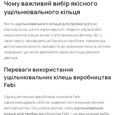
Чому важливий вибір якісного
ущільнювального кільця
Якість
ущільнювального кільця для пробки
відіграє
ключову роль у його ефективності. Невірно обране або
низькоякісне кільце може стати причиною витоків, які, у
свою чергу, призводять до багатьох проблем. Наприклад,
витоку масла можуть призвести до зниження тиску в системі
змащення, що може викликати серйозні пошкодження
двигуна.
Переваги використання
ущільнювальних кілець виробництва
Febi
Серед численних виробників, компанія Febi
зарекомендувала себе як надійний постачальник якісних
автозапчастин. Ось кілька причин, чому
ущільнювальне
кільце для пробки
виробництва Febi — це ваш кращий вибір: