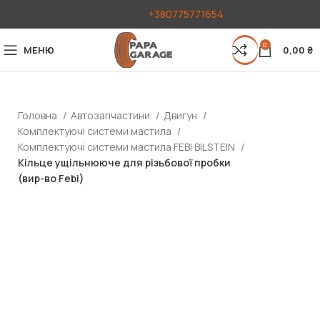
+380775771654
0
МЕНЮ
0,00
₴
Головна
Автозапчастини
Двигун
Комплектуючі системи мастила
Комплектуючі системи мастила FEBI BILSTEIN
Кільце ущільнююче для різьбової пробки
(вир-во Febi)