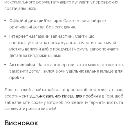
максимального результату варто купувати у перевірених
постачальників:
Офіційні дистриб’ютори:
Саме тут ви знайдете
оригінальні деталі без складання.
Інтернет-магазини запчастин:
Сайти, що
спеціалізуються на продажу автозапчастин, зазвичай
містять великий вибір продукції і можуть запропонувати
деталі за вигідними цінами.
Автосервіси:
Часто автосервіси також мають можливість
замовити деталі, включаючи
ущільнювальне кільце для
пробки
.
Для того щоб знайти найкращі пропозиції, перегляньте наш
асортимент
ущільнювальних кілець для пробки
від Febi, щоб
забезпечити своєму автомобілю ідеальну герметичність та
виключити ризики витоків!
Висновок