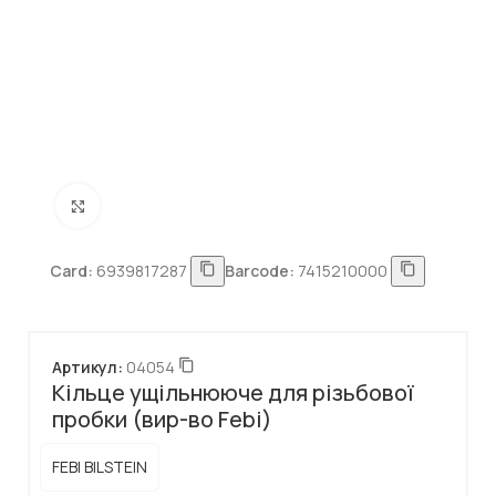
Натисніть, щоб збільшити
Card:
6939817287
Barcode:
7415210000
Артикул:
04054
Кільце ущільнююче для різьбової
пробки (вир-во Febi)
FEBI BILSTEIN