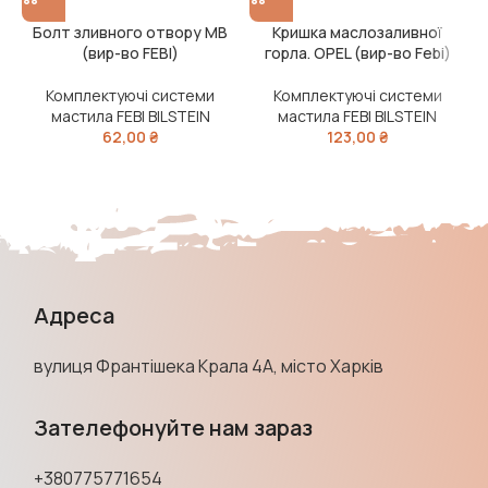
Болт зливного отвору МВ
Кришка маслозаливної
(вир-во FEBI)
горла. OPEL (вир-во Febi)
м
Комплектуючі системи
Комплектуючі системи
мастила FEBI BILSTEIN
мастила FEBI BILSTEIN
62,00
₴
123,00
₴
Адреса
вулиця Франтішека Крала 4А, місто Харків
Зателефонуйте нам зараз
+380775771654