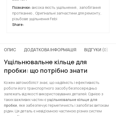
Позначки:
висока якість ущільнення
,
запобігання
протіканню
,
Оригінальні запчастини для ремонту
,
різьбове ущільнення Febi
Share:
ОПИС
ДОДАТКОВА ІНФОРМАЦІЯ
ВІДГУКИ (0)
Ущільнювальне кільце для
пробки: що потрібно знати
Кожен автомобіліст знає, що надійність і ефективність
роботи його транспортного засобу безпосередньо
залежать від якості використовуваних деталей. Однією з
таких важливих частин є
ущільнювальне кільце для
пробки
, яке забезпечує герметичність і запобігає витокам
рідин. Ця деталь є невід’ємною частиною різних систем