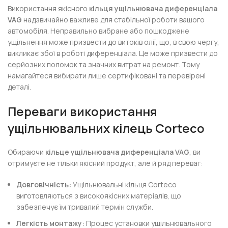
Використання якісного
кільця ущільнювача диференціала
VAG
надзвичайно важливе для стабільної роботи вашого
автомобіля. Неправильно вибране або пошкоджене
ущільнення може призвести до витоків олії, що, в свою чергу,
викликає збої в роботі диференціала. Це може призвести до
серйозних поломок та значних витрат на ремонт. Тому
намагайтеся вибирати лише сертифіковані та перевірені
деталі.
Переваги використання
ущільнювальних кілець Corteco
Обираючи
кільце ущільнювача диференціала VAG
, ви
отримуєте не тільки якісний продукт, але й ряд переваг:
Довговічність:
Ущільнювальні кільця Corteco
виготовляються з високоякісних матеріалів, що
забезпечує їм тривалий термін служби.
Легкість монтажу:
Процес установки ущільнювального