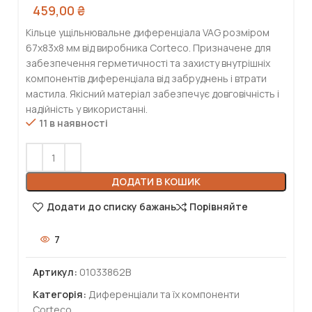
459,00
₴
Кільце ущільнювальне диференціала VAG розміром
67x83x8 мм від виробника Corteco. Призначене для
забезпечення герметичності та захисту внутрішніх
компонентів диференціала від забруднень і втрати
мастила. Якісний матеріал забезпечує довговічність і
надійність у використанні.
11 в наявності
ДОДАТИ В КОШИК
Додати до списку бажань
Порівняйте
7
Артикул:
01033862B
Категорія:
Диференціали та їх компоненти
Corteco