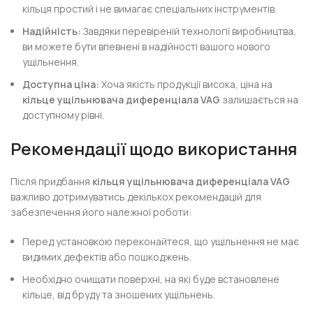
кільця простий і не вимагає спеціальних інструментів.
Надійність:
Завдяки перевіреній технології виробництва,
ви можете бути впевнені в надійності вашого нового
ущільнення.
Доступна ціна:
Хоча якість продукції висока, ціна на
кільце ущільнювача диференціала VAG
залишається на
доступному рівні.
Рекомендації щодо використання
Після придбання
кільця ущільнювача диференціала VAG
важливо дотримуватись декількох рекомендацій для
забезпечення його належної роботи:
Перед установкою переконайтеся, що ущільнення не має
видимих дефектів або пошкоджень.
Необхідно очищати поверхні, на які буде встановлене
кільце, від бруду та зношених ущільнень.