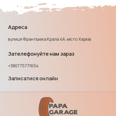
Адреса
вулиця Франтішека Крала 4А, місто Харків
Зателефонуйте нам зараз
+380775771654
Записатися онлайн