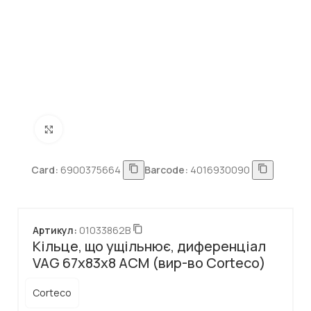
Натисніть, щоб збільшити
Card:
6900375664
Barcode:
4016930090
Артикул:
01033862B
Кільце, що ущільнює, диференціал
VAG 67x83x8 АСМ (вир-во Corteco)
Corteco