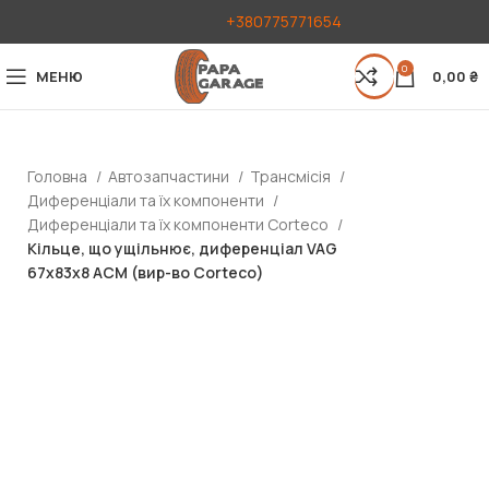
+380775771654
0
МЕНЮ
0,00
₴
Головна
Автозапчастини
Трансмісія
Диференціали та їх компоненти
Диференціали та їх компоненти Corteco
Кільце, що ущільнює, диференціал VAG
67x83x8 АСМ (вир-во Corteco)