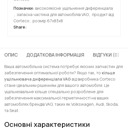
Позначки:
високоякісне ущільнення диференціала
,
запасна частина для автомобілів VAG
,
продукт від
Corteco
,
розмір 67x83x8
Share:
ОПИС
ДОДАТКОВА ІНФОРМАЦІЯ
ВІДГУКИ (0)
Ваша автомобільна система потребує якісних запчастин для
забезпечення оптимальної роботи? Якщо так, то
кільце
ущільнювача диференціала VAG
від виробника Corteco
стане ідеальним рішенням для вашого автомобіля. Це
ущільнювальне кільце спеціально розроблене для
забезпечення максимальної герметичності на ваших
автомобілях брендів VAG, таких як Volkswagen, Audi, Skoda,
та Seat.
Основні характеристики