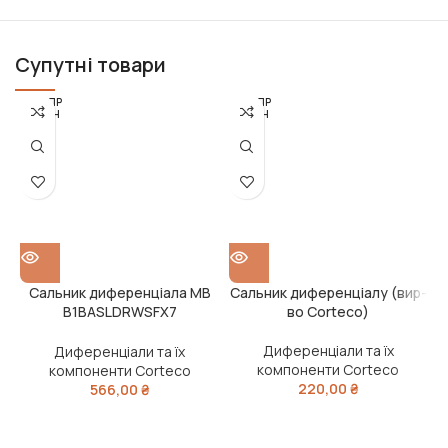
Супутні товари
РОЗПР
РОЗПР
ОДАН
ОДАН
О
О
Сальник диференціала MB
Сальник диференціалу (вир-
B1BASLDRWSFX7
во Corteco)
45X102.3/126X11.5/18.3 ACM
(вир-во Corteco)
Диференціали та їх
Диференціали та їх
компоненти Corteco
компоненти Corteco
220,00
₴
566,00
₴