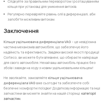
Слідкуйте за правильним переворотом і розташуванням
кільця при установці для уникнення витоків.
Регулярно перевіряйте рівень олії в диференціалі, аби
запобігти можливим витокам.
Заключення
Кільце ущільнювача диференціала VAG
– це невід’ємна
частина механізмів автомобіля, що забезпечує його
надійність та ефективність. Завдяки високій якості продукції
Corteco, ви можете бути впевнені, що обираєте найкраще
для свого автомобіля. Нехай ваш автомобіль працює без
збоїв і завжди на ходу з новим ущільнювальним кільцем!
Не зволікайте, замовляйте
кільце ущільнювача
диференціала VAG
вже сьогодні та забезпечте собі
безпечні і комфортні поїздки! Додаткову інформацію та інші
запчастини ви можете знайти на нашій сторінці:
категорії
запчастин.