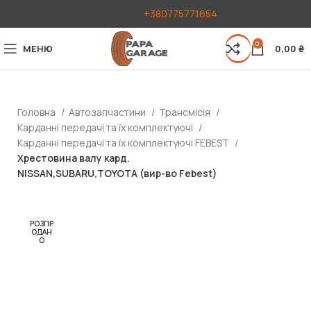
+380775771654
0
МЕНЮ
0,00
₴
Головна
Автозапчастини
Трансмісія
Карданні передачі та їх комплектуючі
Карданні передачі та їх комплектуючі FEBEST
Хрестовина валу кард.
NISSAN,SUBARU,TOYOTA (вир-во Febest)
РОЗПР
ОДАН
О