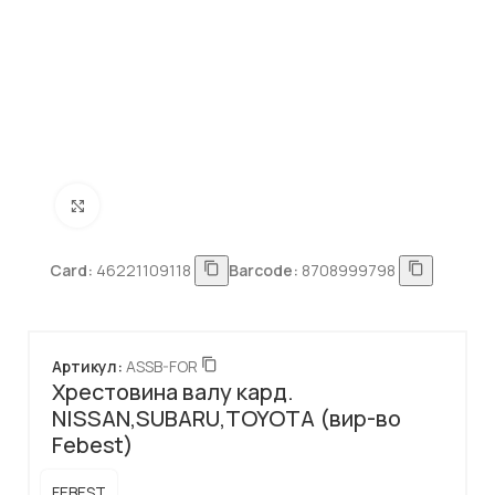
Натисніть, щоб збільшити
Card:
46221109118
Barcode:
8708999798
Артикул:
ASSB-FOR
Хрестовина валу кард.
NISSAN,SUBARU,TOYOTA (вир-во
Febest)
FEBEST