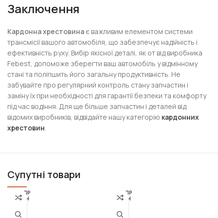
Заключення
Кардонна хрестовина
є важливим елементом системи
трансмісії вашого автомобіля, що забезпечує надійність і
ефективність руху. Вибір якісної деталі, як от від виробника
Febest, допоможе зберегти ваш автомобіль у відмінному
стані та поліпшить його загальну продуктивність. Не
забувайте про регулярний контроль стану запчастин і
заміну їх при необхідності для гарантії безпеки та комфорту
під час водіння. Для ще більше запчастин і деталей від
відомих виробників, відвідайте нашу категорію
кардонних
хрестовин
.
Супутні товари
РОЗПР
РОЗПР
ОДАН
ОДАН
О
О