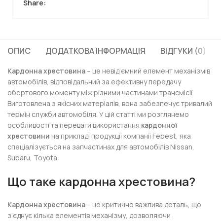
Share:
ОПИС
ДОДАТКОВА ІНФОРМАЦІЯ
ВІДГУКИ (0)
Кардонна хрестовина
– це невід’ємний елемент механізмів
автомобілів, відповідальний за ефективну передачу
обертового моменту між різними частинами трансмісії.
Виготовлена з якісних матеріалів, вона забезпечує тривалий
термін служби автомобіля. У цій статті ми розглянемо
особливості та переваги використання
кардонної
хрестовини
на прикладі продукції компанії Febest, яка
спеціалізується на запчастинах для автомобілів Nissan,
Subaru, Toyota.
Що таке кардонна хрестовина?
Кардонна хрестовина
– це критично важлива деталь, що
з’єднує кілька елементів механізму, дозволяючи