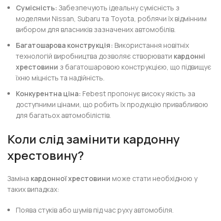
Сумісність:
Забезпечують ідеальну сумісність з
моделями Nissan, Subaru та Toyota, роблячи їх відмінним
вибором для власників зазначених автомобілів.
Багатошарова конструкція:
Використання новітніх
технологій виробництва дозволяє створювати
кардонні
хрестовини
з багатошаровою конструкцією, що підвищує
їхню міцність та надійність.
Конкурентна ціна:
Febest пропонує високу якість за
доступними цінами, що робить їх продукцію привабливою
для багатьох автомобілістів.
Коли слід замінити кардонну
хрестовину?
Заміна
кардонної хрестовини
може стати необхідною у
таких випадках:
Поява стуків або шумів під час руху автомобіля.