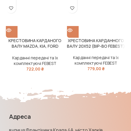
КРЕСТОВИНА КАРДАНОГО
ХРЕСТОВИНА КАРДАННОГО
ВАЛУ MAZDA, KIA, FORD
ВАЛУ 20X52 (ВІР-ВО FEBEST)
26.5x48x71 (FEBEST)
Карданні передачі та їх
Карданні передачі та їх
комплектуючі FEBEST
комплектуючі FEBEST
779,00
₴
722,00
₴
Адреса
вулиця Франтішека Крала 4А, місто Харків