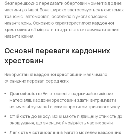
безперешкодно передавати обертовий момент від однієї
частини до іншої. Вона широко застосовується в системах
трансмісії автомобілів, особливо в умовах високих
навантажень. Основною характеристикою
кардонної
хрестовини
є її міцність та здатність витримувати великі
навантаження.
Основні переваги кардонних
хрестовин
Використання
кардонної хрестовини
має чимало
очевидних переваг, серед яких:
Довговічність:
Виготовлені з надзвичайно якісних
матеріалів, кардонні хрестовини здатні витримувати
величезні зусилля і служити протягом тривалого часу.
Стійкість до зносу:
Вони мають підвищену стійкість до
зношування, що зменшує ймовірність частих замін.
Легкість у встановленні:
Багато моделей
кардонних