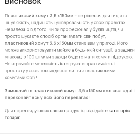
Висновок
Пластиковий хомут 3,6 х150мм
– це рішення для тих, хто
цінує якість, надійність і універсальність у своїх проектах.
Незалежно від того, чи ви професіонал у будівництві, чи
просто шукаєте спосіб організувати свій побут,
пластиковий хомут 3,6 х150мм
стане вам у пригоді. Його
можна використовувати майже в будь-якій ситуації, а завдяки
упаковці з 100 штук ви завжди будете мати хомути під рукою.
Не втрачайте можливість інтегрувати практичність і
простоту у своє повсякденне життя з пластиковими
хомутами Cofil!
Замовляйте пластиковий хомут 3,6 х150мм вже сьогодні і
переконайтесь у всіх його перевагах!
Для перегляду інших наших продуктів, відвідайте
категорію
товарів
.