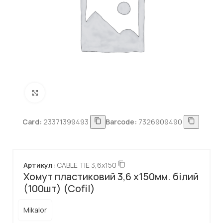
Натисніть, щоб збільшити
Card:
23371399493
Barcode:
7326909490
Артикул:
CABLE TIE 3,6х150
Хомут пластиковий 3,6 х150мм. білий
(100шт) (Cofil)
Mikalor