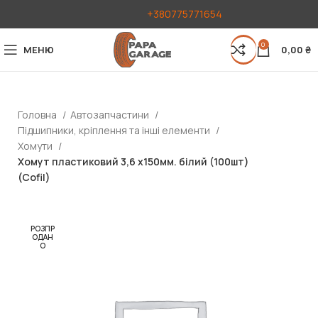
+380775771654
0
МЕНЮ
0,00
₴
Головна
Автозапчастини
Підшипники, кріплення та інші елементи
Хомути
Хомут пластиковий 3,6 х150мм. білий (100шт)
(Cofil)
РОЗПР
ОДАН
О