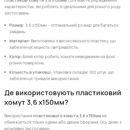
Пластикові хомути 3,6 х150мм
Cofil мають ряд відмінних
характеристик, які роблять їх ідеальними для різного роду
застосувань:
Розмір:
3,6 х150мм – оптимальний розмір для багатьох
завдань.
Матеріал:
Виготовлені з високоякісного пластику, що
забезпечує міцність і витривалість.
Колір:
Білий колір робить хомути невидимими на фоні
різних поверхонь.
Кількість в упаковці:
Упаковка складає 100 штук, що
забезпечує тривале використання.
Де використовують пластиковий
хомут 3,6 х150мм?
Використання
пластикового хомута 3,6 х150мм
не
обмежується тільки одним або двома сферами. Ось деякі з
можливих застосувань: