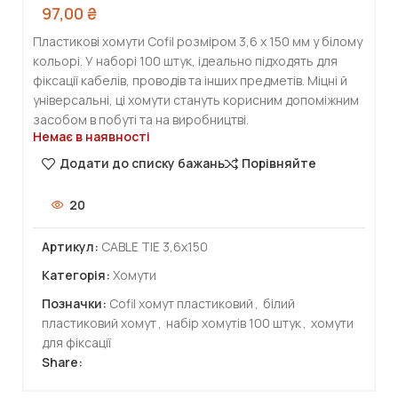
97,00
₴
Пластикові хомути Cofil розміром 3,6 х 150 мм у білому
кольорі. У наборі 100 штук, ідеально підходять для
фіксації кабелів, проводів та інших предметів. Міцні й
універсальні, ці хомути стануть корисним допоміжним
засобом в побуті та на виробництві.
Немає в наявності
Додати до списку бажань
Порівняйте
20
Артикул:
CABLE TIE 3,6х150
Категорія:
Хомути
Позначки:
Cofil хомут пластиковий
,
білий
пластиковий хомут
,
набір хомутів 100 штук
,
хомути
для фіксації
Share: