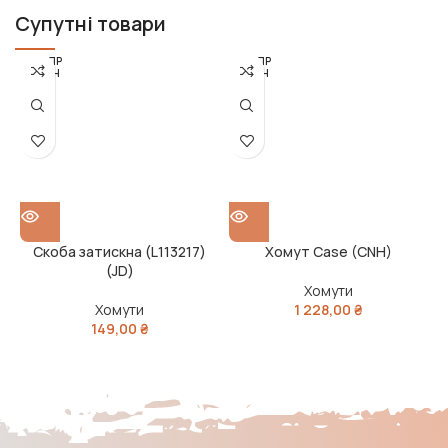
Супутні товари
РОЗПР
РОЗПР
ОДАН
ОДАН
О
О
Скоба затискна (L113217)
Хомут Case (CNH)
Х
(JD)
Хомути
Хомути
1 228,00
₴
149,00
₴