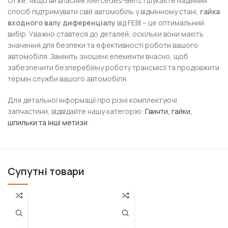
Отже, якщо ви власник Mercedes-Benz і шукаєте надійний
спосіб підтримувати свій автомобіль у відмінному стані,
гайка
входного валу диференціалу
від FEBI – це оптимальний
вибір. Уважно ставтеся до деталей, оскільки вони мають
значення для безпеки та ефективності роботи вашого
автомобіля. Замініть зношені елементи вчасно, щоб
забезпечити безперебійну роботу трансмісії та продовжити
термін служби вашого автомобіля.
Для детальної інформації про різні комплектуючі
запчастини, відвідайте нашу категорію:
Гвинти, гайки,
шпильки та інші метизи
.
Супутні товари