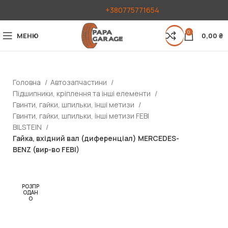
+380775771654
0
МЕНЮ
0,00
₴
Головна
Автозапчастини
Підшипники, кріплення та інші елементи
Гвинти, гайки, шпильки, інші метизи
Гвинти, гайки, шпильки, інші метизи FEBI
BILSTEIN
Гайка, вхідний вал (диференціал) MERCEDES-
BENZ (вир-во FEBI)
РОЗПР
ОДАН
О