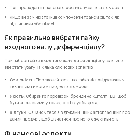
При проведенні планового обслуговування автомобіля.
Якщо ви замінюєте інші компоненти трансмісії, такі як
підшипники або півосі.
Як правильно вибрати гайку
входного валу диференціалу?
При виборі
гайки входного валу диференціалу
важливо
звертати увагу на кілька ключових аспектів:
Сумісність:
Переконайтеся, що гайка відповідає вашим
технічним вимогам і моделі автомобіля.
Якість:
Обирайте перевірені бренди на кшталт FEBI, щоб
бути впевненими у тривалості служби деталі.
Відгуки:
Ознайомтеся з відгуками інших автовласників про
даний продукт, щоб дізнатися про його ефективність.
Фінансові аспекти