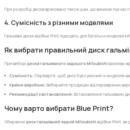
При розробці дисків враховано також шум, що виникає під час г
4. Сумісність з різними моделями
Гальмівні диски від Blue Print підходять для багатьох моделей 
Як вибрати правильний диск гальмі
При виборі
диска гальмівного заднього Mitsubishi
важливо вр
Сумісність:
Перевірте, щоб диск був сумісний із моделлю в
Країна-виробник:
Вибирайте продукцію від перевірених виробн
Рекомендації з встановлення:
Встановлення гальмівних ди
Чому варто вибрати Blue Print?
Обираючи
диск гальмівний задній Mitsubishi
від Blue Print, в