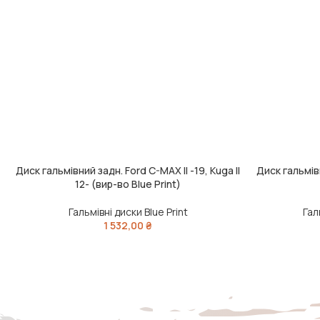
Диск гальмівний задн. Ford C-MAX II -19, Kuga II
Диск гальмів
ДОДАТИ В КОШИК
ДОДАТИ В КО
12- (вир-во Blue Print)
Гальмівні диски Blue Print
Гал
1 532,00
₴