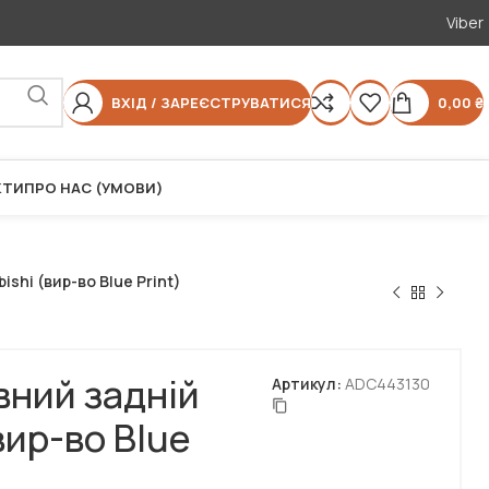
Viber
ВХІД / ЗАРЕЄСТРУВАТИСЯ
0,00
₴
КТИ
ПРО НАС (УМОВИ)
ishi (вир-во Blue Print)
вний задній
Артикул:
ADC443130
вир-во Blue