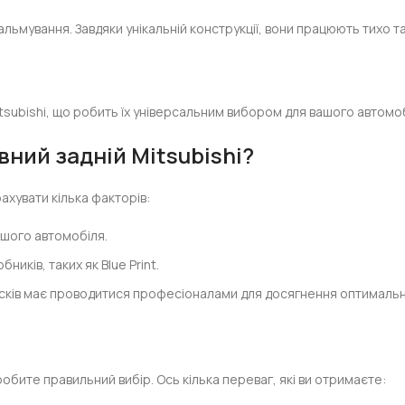
альмування. Завдяки унікальній конструкції, вони працюють тихо т
Mitsubishi, що робить їх універсальним вибором для вашого автомо
вний задній Mitsubishi?
ахувати кілька факторів:
ашого автомобіля.
иків, таких як Blue Print.
сків має проводитися професіоналами для досягнення оптимальн
и робите правильний вибір. Ось кілька переваг, які ви отримаєте: