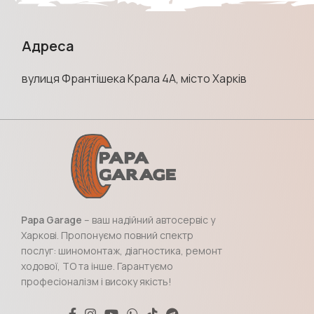
Адреса
вулиця Франтішека Крала 4А, місто Харків
Papa Garage
– ваш надійний автосервіс у
Харкові. Пропонуємо повний спектр
послуг: шиномонтаж, діагностика, ремонт
ходової, ТО та інше. Гарантуємо
професіоналізм і високу якість!