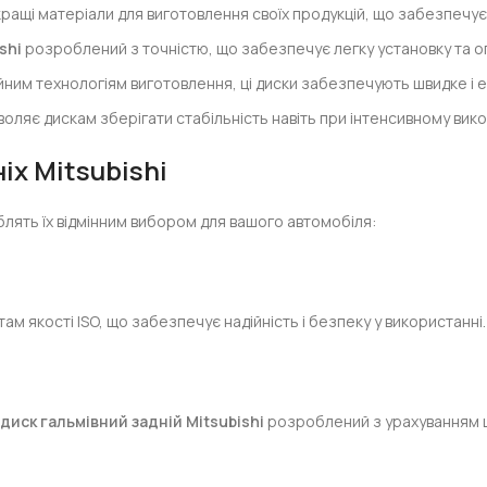
ращі матеріали для виготовлення своїх продукцій, що забезпечує їх
shi
розроблений з точністю, що забезпечує легку установку та о
йним технологіям виготовлення, ці диски забезпечують швидке і 
оляє дискам зберігати стабільність навіть при інтенсивному вико
іх Mitsubishi
облять їх відмінним вибором для вашого автомобіля:
ам якості ISO, що забезпечує надійність і безпеку у використанні.
у
диск гальмівний задній Mitsubishi
розроблений з урахуванням ци