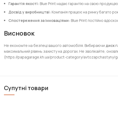
Гарантія якості:
Blue Print надає гарантію на свою продукцію,
Досвід у виробництві:
Компанія працює на ринку багато рокі
Спостереження за інноваціями:
Blue Print постійно вдоско
Висновок
Не економте на безпеці вашого автомобіля. Вибираючи
диск г
максимальний рівень захисту на дорогах. Не зволікайте, оновлю
(https://papagarage.kh.ua/product-category/avtozapchastyny/ga
Супутні товари