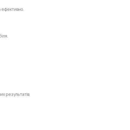
а ефективно.
біля.
их результатів.