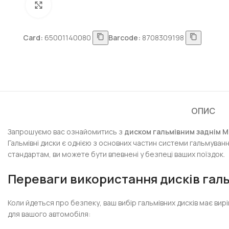
Натисніть, щоб збільшити
Card:
65001140080
Barcode:
8708309198
ОПИС
Запрошуємо вас ознайомитись з
диском гальмівним заднім Mi
Гальмівні диски є однією з основних частин системи гальмуванн
стандартам, ви можете бути впевнені у безпеці ваших поїздок.
Переваги використання дисків галь
Коли йдеться про безпеку, ваш вибір гальмівних дисків має вир
для вашого автомобіля: