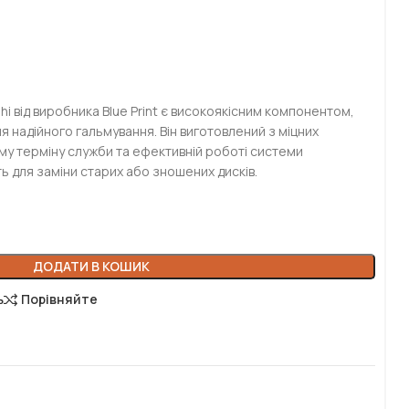
shi від виробника Blue Print є високоякісним компонентом,
надійного гальмування. Він виготовлений з міцних
му терміну служби та ефективній роботі системи
ь для заміни старих або зношених дисків.
ДОДАТИ В КОШИК
ь
Порівняйте