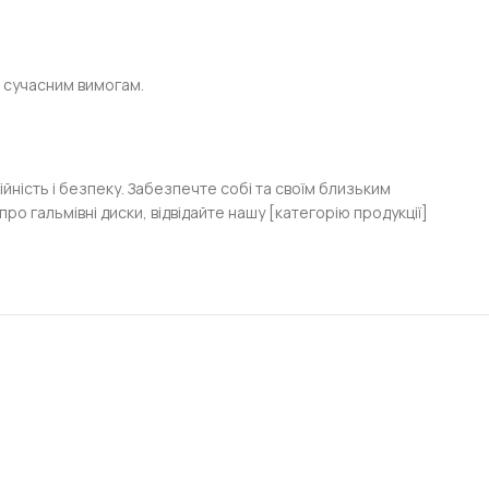
є сучасним вимогам.
адійність і безпеку. Забезпечте собі та своїм близьким
о гальмівні диски, відвідайте нашу [категорію продукції]