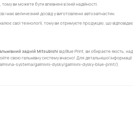
 тому ви можете бути впевнені в їхній надійності.
в і має величезний досвід у виготовленні автозапчастин.
налює свої технології, тому ви отримуєте продукцію, що відповіда
альмівний задній Mitsubishi
від Blue Print, ви обираєте якість, н
йте свою гальмівну систему вчасно! Для детальнішої інформації пр
lmivna-systema/galmivni-dysky/galmivni-dysky-blue-print/).