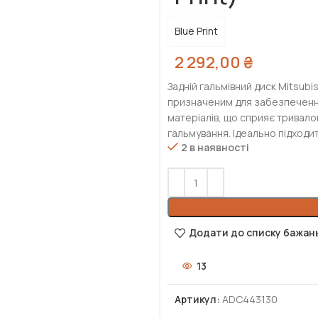
Blue Print
2 292,00
₴
Задній гальмівний диск Mitsubi
призначеним для забезпечення 
матеріалів, що сприяє тривало
гальмування. Ідеально підходит
2 в наявності
Додати до списку бажан
13
Артикул:
ADC443130