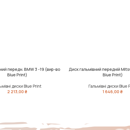
ний передн. BMW 3 -19 (вир-во
Диск гальмівний передній Mits
ШИК
ДОДАТИ В КОШИК
Blue Print)
Blue Print)
ьмівні диски Blue Print
Гальмівні диски Blue P
2 213,00
₴
1 646,00
₴