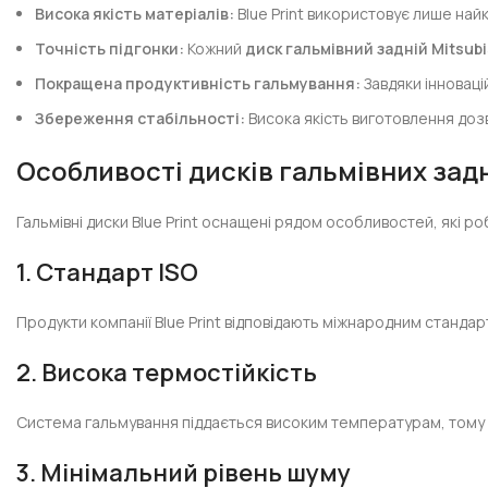
Висока якість матеріалів:
Blue Print використовує лише найк
Точність підгонки:
Кожний
диск гальмівний задній Mitsubi
Покращена продуктивність гальмування:
Завдяки інноваці
Збереження стабільності:
Висока якість виготовлення дозв
Особливості дисків гальмівних задн
Гальмівні диски Blue Print оснащені рядом особливостей, які р
1. Стандарт ISO
Продукти компанії Blue Print відповідають міжнародним стандарт
2. Висока термостійкість
Система гальмування піддається високим температурам, том
3. Мінімальний рівень шуму