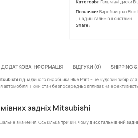
Категорія:
Гальмівні диски Bl
Позначки:
Виробництво Blue P
,
надійні гальмівні системи
Share:
ДОДАТКОВА ІНФОРМАЦІЯ
ВІДГУКИ (0)
SHIPPING &
tsubishi
від надійного виробника Blue Print – це чудовий вибір для 
я автомобіля, і їхній стан безпосередньо впливає на ефективність
мівних задніх Mitsubishi
ішальне значення. Ось кілька причин, чому
диск гальмівний задні