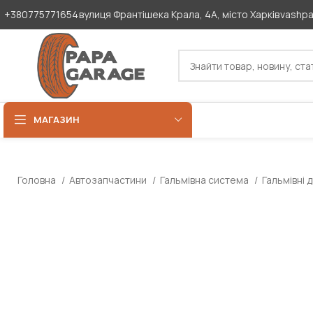
+380775771654
вулиця Франтішека Крала, 4А, місто Харків
vashp
МАГАЗИН
Головна
Автозапчастини
Гальмівна система
Гальмівні 