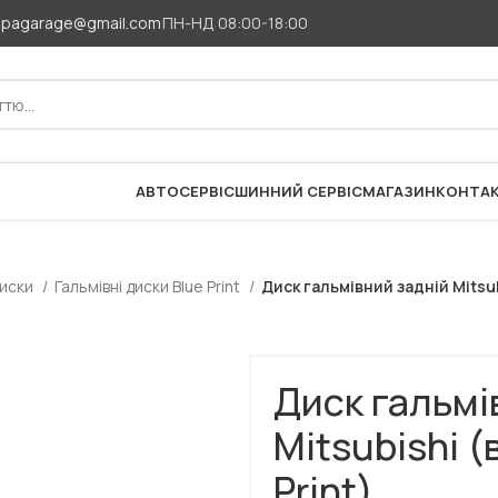
apagarage@gmail.com
ПН-НД 08:00-18:00
АВТОСЕРВІС
ШИННИЙ СЕРВІС
МАГАЗИН
КОНТА
диски
Гальмівні диски Blue Print
Диск гальмівний задній Mitsub
Диск гальмі
Mitsubishi (
Print)