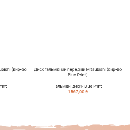
ubishi (вир-во
Диск гальмівний передній Mitsubishi (вир-во
ДОДАТИ В КОШИК
Ч
Blue Print)
rint
Гальмівні диски Blue Print
1 567,00
₴