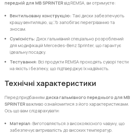
передній для MB SPRINTER
від REMSA, ви отримуєте:
Вентильовану конструкцію:
Такі диски забезпечують
кращу вентиляцію, щ്о запобігає перегріванню та
зносам.
Сумісність:
Диск гальмівний спеціально розроблений
для модифікацій Mercedes-Benz Sprinter, що гарантує
ідеальну посадку.
Тестування:
Всі продукти REMSA проходять суворі тести
на якість і безпеку, що підтверджує їх надійність.
Технічні характеристики
Перед придбанням
диска гальмівного переднього для MB
SPRINTER
важливо ознайомитися з його характеристиками.
Ось що вам слід врахувати:
Матеріал:
Виготовляється з високоякісного чавуну, що
забезпечує витривалість до високих температур.