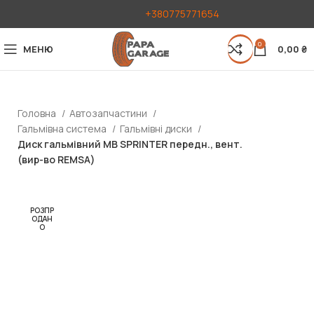
+380775771654
0
МЕНЮ
0,00
₴
Головна
Автозапчастини
Гальмівна система
Гальмівні диски
Диск гальмівний MB SPRINTER передн., вент.
(вир-во REMSA)
РОЗПР
ОДАН
О