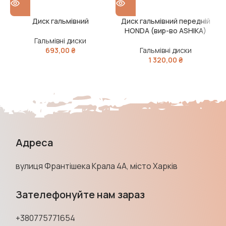
Диск гальмівний
Диск гальмівний передній
HONDA (вир-во ASHIKA)
Гальмівні диски
693,00
₴
Гальмівні диски
1 320,00
₴
Адреса
вулиця Франтішека Крала 4А, місто Харків
Зателефонуйте нам зараз
+380775771654