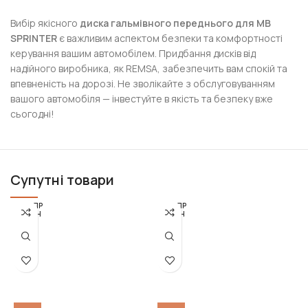
Вибір якісного
диска гальмівного переднього для MB
SPRINTER
є важливим аспектом безпеки та комфортності
керування вашим автомобілем. Придбання дисків від
надійного виробника, як REMSA, забезпечить вам спокій та
впевненість на дорозі. Не зволікайте з обслуговуванням
вашого автомобіля — інвестуйте в якість та безпеку вже
сьогодні!
Супутні товари
РОЗПР
РОЗПР
ОДАН
ОДАН
О
О