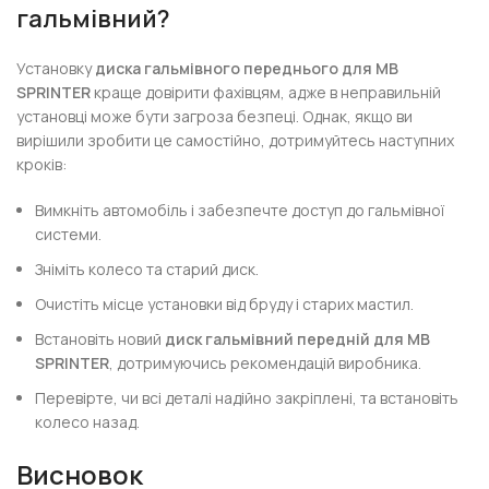
гальмівний?
Установку
диска гальмівного переднього для MB
SPRINTER
краще довірити фахівцям, адже в неправильній
установці може бути загроза безпеці. Однак, якщо ви
вирішили зробити це самостійно, дотримуйтесь наступних
кроків:
Вимкніть автомобіль і забезпечте доступ до гальмівної
системи.
Зніміть колесо та старий диск.
Очистіть місце установки від бруду і старих мастил.
Встановіть новий
диск гальмівний передній для MB
SPRINTER
, дотримуючись рекомендацій виробника.
Перевірте, чи всі деталі надійно закріплені, та встановіть
колесо назад.
Висновок