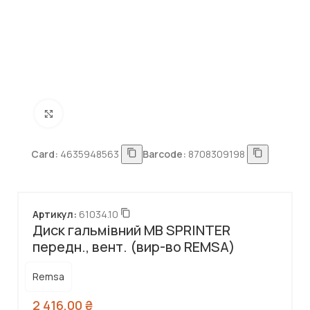
Натисніть, щоб збільшити
Card:
4635948563
Barcode:
8708309198
Артикул:
61034.10
Диск гальмівний MB SPRINTER
передн., вент. (вир-во REMSA)
Remsa
2 416,00
₴