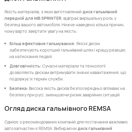
Якість матеріалів, з яких виготовлений
диск гальмівний
передній для MB SPRINTER
, відіграє вирішальну роль у
безпеці вашого автомобіля. Нижче наведено кілька причин,
чому варто звертати увагу на якість:
Більш ефективне гальмування:
Якісні диски
забезпечують коротший гальмівний шлях і кращу реакцію
на натискання педалі.
Довговічність:
Сучасні матеріали та технології
дозволяють дискам витримувати значні навантаження, що
подовжує їх термін служби.
Безпека:
Висока якість дисків безпосередньо впливає на
безпеку при русі, зменшуючи ризик аварійних ситуацій.
Огляд диска гальмівного REMSA
Однією з рекомендованих компаній для постачання важливих
автозапчастин є REMSA. Вибираючи
диск гальмівний