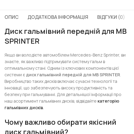
ОПИС
ДОДАТКОВА ІНФОРМАЦІЯ
ВІДГУКИ (0)
Диск гальмівний передній для MB
SPRINTER
Якщо ви володієте автомобілем Mercedes-Benz Sprinter, ви
знаєте, як важливо підтримувати систему гальм в
оптимальному стані. Одним із ключових компонентів цієї
системи є
диск гальмівний передній для MB SPRINTER
.
Виробництво таких дисків включає сучасні технології та
інновації, що забезпечують високу продуктивність та
безпеку при гальмуванні. Для детальнішої інформації про
наш асортимент гальмівних дисків, відвідайте
категорію
гальмівних дисків
.
Чому важливо обирати якісний
диск гальмівний?