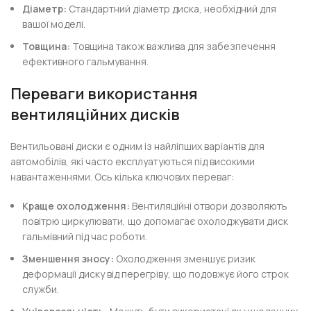
Діаметр:
Стандартний діаметр диска, необхідний для
вашої моделі.
Товщина:
Товщина також важлива для забезпечення
ефективного гальмування.
Переваги використання
вентиляційних дисків
Вентильовані диски є одним із найліпших варіантів для
автомобілів, які часто експлуатуються під високими
навантаженнями. Ось кілька ключових переваг:
Краще охолодження:
Вентиляційні отвори дозволяють
повітрю циркулювати, що допомагає охолоджувати диск
гальмівний під час роботи.
Зменшення зносу:
Охолодження зменшує ризик
деформації диску від перегріву, що подовжує його строк
служби.