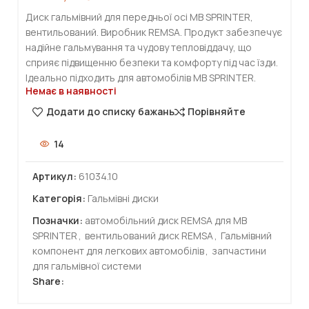
Диск гальмівний для передньої осі MB SPRINTER,
вентильований. Виробник REMSA. Продукт забезпечує
надійне гальмування та чудову тепловіддачу, що
сприяє підвищенню безпеки та комфорту під час їзди.
Ідеально підходить для автомобілів MB SPRINTER.
Немає в наявності
Додати до списку бажань
Порівняйте
14
Артикул:
61034.10
Категорія:
Гальмівні диски
Позначки:
автомобільний диск REMSA для MB
SPRINTER
,
вентильований диск REMSA
,
Гальмівний
компонент для легкових автомобілів
,
запчастини
для гальмівної системи
Share: