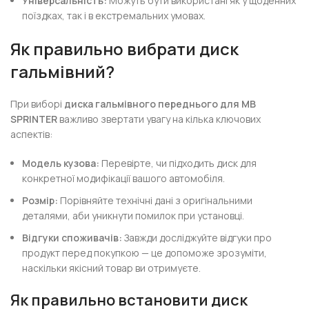
Універсальність:
Можуть бути використані як у щоденних
поїздках, так і в екстремальних умовах.
Як правильно вибрати диск
гальмівний?
При виборі
диска гальмівного переднього для MB
SPRINTER
важливо звертати увагу на кілька ключових
аспектів:
Модель кузова:
Перевірте, чи підходить диск для
конкретної модифікації вашого автомобіля.
Розмір:
Порівняйте технічні дані з оригінальними
деталями, аби уникнути помилок при установці.
Відгуки споживачів:
Завжди досліджуйте відгуки про
продукт перед покупкою — це допоможе зрозуміти,
наскільки якісний товар ви отримуєте.
Як правильно встановити диск