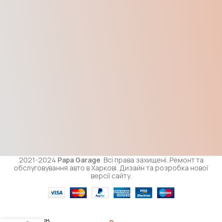
2021-2024
Papa Garage
. Всі права захищені. Ремонт та
обслуговування авто в Харкові. Дизайн та розробка нової
версії сайту.
Диск
гальмівний
MB