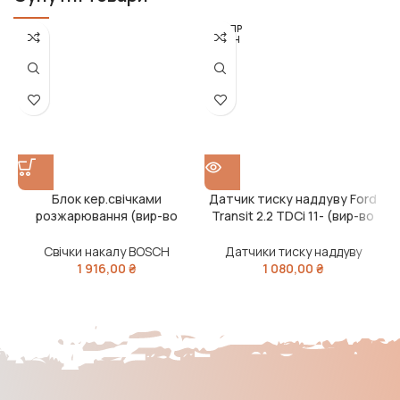
РОЗПР
ОДАН
О
Блок кер.свічками
Датчик тиску наддуву Ford
Д
розжарювання (вир-во
Transit 2.2 TDCi 11- (вир-во
Bosch)
BOSCH)
Свічки накалу BOSCH
Датчики тиску наддуву
1 916,00
₴
1 080,00
₴