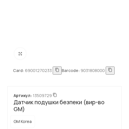
Натисніть, щоб збільшити
Card:
69001270233
Barcode:
9031808000
Артикул:
13509729
Датчик подушки безпеки (вир-во
GM)
GM Korea