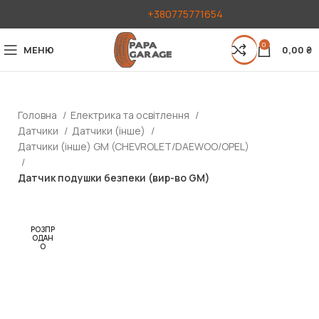
+380775771654
0
МЕНЮ
0,00
₴
Головна
Електрика та освітлення
Датчики
Датчики (інше)
Датчики (інше) GM (CHEVROLET/DAEWOO/OPEL)
Датчик подушки безпеки (вир-во GM)
РОЗПР
ОДАН
О