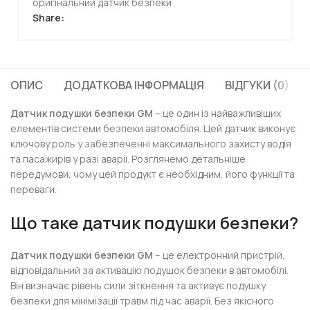
оригінальний датчик безпеки
Share:
ОПИС
ДОДАТКОВА ІНФОРМАЦІЯ
ВІДГУКИ (0)
Датчик подушки безпеки GM
– це один із найважливіших
елементів системи безпеки автомобіля. Цей датчик виконує
ключову роль у забезпеченні максимального захисту водія
та пасажирів у разі аварії. Розглянемо детальніше
передумови, чому цей продукт є необхідним, його функції та
переваги.
Що таке датчик подушки безпеки?
Датчик подушки безпеки GM
– це електронний пристрій,
відповідальний за активацію подушок безпеки в автомобілі.
Він визначає рівень сили зіткнення та активує подушку
безпеки для мінімізації травм під час аварії. Без якісного