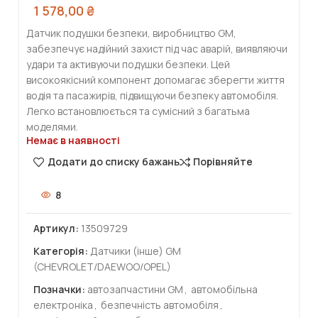
1 578,00
₴
Датчик подушки безпеки, виробництво GM,
забезпечує надійний захист під час аварій, виявляючи
удари та активуючи подушки безпеки. Цей
високоякісний компонент допомагає зберегти життя
водія та пасажирів, підвищуючи безпеку автомобіля.
Легко встановлюється та сумісний з багатьма
моделями.
Немає в наявності
Додати до списку бажань
Порівняйте
8
Артикул:
13509729
Категорія:
Датчики (інше) GM
(CHEVROLET/DAEWOO/OPEL)
Позначки:
автозапчастини GM
,
автомобільна
електроніка
,
безпечність автомобіля
,