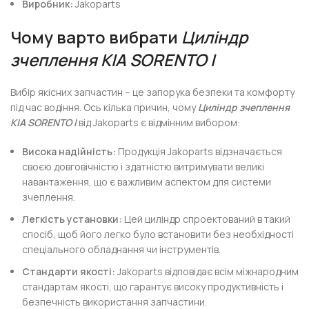
Виробник:
Jakoparts
Чому варто вибрати
Циліндр
зчеплення KIA SORENTO I
Вибір якісних запчастин – це запорука безпеки та комфорту
під час водіння. Ось кілька причин, чому
Циліндр зчеплення
KIA SORENTO I
від Jakoparts є відмінним вибором:
Висока надійність:
Продукція Jakoparts відзначається
своєю довговічністю і здатністю витримувати великі
навантаження, що є важливим аспектом для системи
зчеплення.
Легкість установки:
Цей циліндр спроектований в такий
спосіб, щоб його легко було встановити без необхідності
спеціального обладнання чи інструментів.
Стандарти якості:
Jakoparts відповідає всім міжнародним
стандартам якості, що гарантує високу продуктивність і
безпечність використання запчастини.