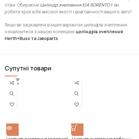
стані. Обираючи
Циліндр зчеплення KIA SORENTO I
, ви
робите крок в бік високої якості і довговічності вашого авто!
Якщо ви зацікавлені в інших варіантах циліндрів зчеплення,
ознайомтеся з нашою колекцією
циліндрів зчеплення
Herth+Buss та Jakoparts
.
Супутні товари
РОЗПР
ОДАН
О
Циліндр зчеплення головний
Циліндр зчеплення робочий