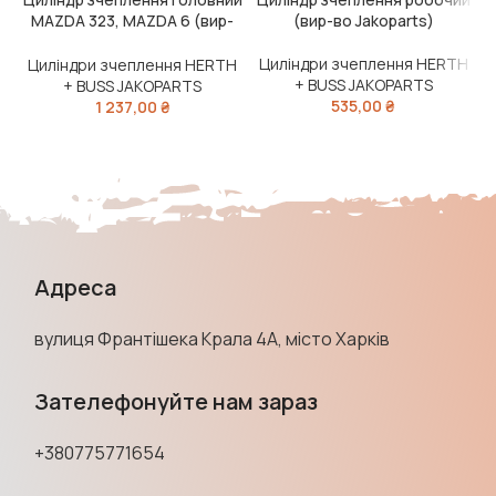
MAZDA 323, MAZDA 6 (вир-
(вир-во Jakoparts)
во Jakoparts)
Циліндри зчеплення HERTH
Циліндри зчеплення HERTH
+ BUSS JAKOPARTS
+ BUSS JAKOPARTS
535,00
₴
1 237,00
₴
Адреса
вулиця Франтішека Крала 4А, місто Харків
Зателефонуйте нам зараз
+380775771654