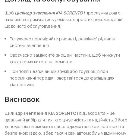
Щоб
Циліндр зчеплення KIA SORENTO I
прослужив довго,
важливо дотримуватись декількох простих рекомендацій
щодо його обслуговування:
Регулярно перевіряйте рівень гідравлічної рідини в
системі зчеплення.
Своєчасно замінюйте зношені частини, щоб уникнути
додаткових витрат на ремонти.
При появі незвичайних звуків або труднощів при
перемиканні передач, звертайтеся до фахівців для
діагностики.
Висновок
Циліндр зчеплення KIA SORENTO I
від Jakoparts – це
ідеальний вибір для тих, хто цінує якість та надійність. З його
допомогою ви зможете насолоджуватися комфортною та
безпечною їздою, зберігаючи свій автомобіль у відмінному