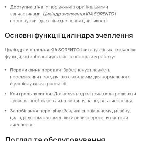
Доступна ціна:
У порівнянні з оригінальними
запчастинами,
Циліндр зчеплення KIA SORENTO I
пропонує вигідне співвідношення ціни і якості.
Основні функції циліндра зчеплення
Циліндр зчеплення KIA SORENTO I
виконує кілька ключових
функцій, які забезпечують його нормальну роботу:
Перемикання передач:
Забезпечує плавність
перемикання передач, що є важливим для нормального
функціонування трансмісії.
Контроль зусилля:
Дозволяє водієві точно контролювати
зусилля, необхідне для натискання на педаль зчеплення.
Запобігання перегріву:
Завдяки спеціальному дизайну,
циліндр допомагає зменшити ризик перегріву системи
зчеплення.
Догляд та обслуговування