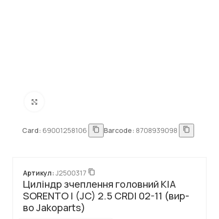
Натисніть, щоб збільшити
Card:
69001258106
Barcode:
8708939098
Артикул:
J2500317
Циліндр зчеплення головний KIA
SORENTO I (JC) 2.5 CRDI 02-11 (вир-
во Jakoparts)