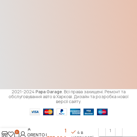
2021-2024
Papa Garage
. Всі права захищені. Ремонт та
обслуговування авто в Харкові. Дизайн та розробка нової
версії сайту.
Циліндр
зчеплення
головний
KIA
1
4 в
0
SORENTO I