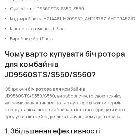
Сумісність: JD9560STS, S550, S560
Код виробника: H214481, H209952, AH213767, AH209452JD
Кількість в комплекті: 3 шт.
Виробник: Agri Parts
Чому варто купувати біч ротора
для комбайнів
JD9560STS/S550/S560?
Обираючи
біч ротора для комбайнів
JD9560STS/S550/S560
, ви забезпечуєте свою техніку
якісними запчастинами, які можуть продовжити термін
експлуатації вашого комбайна та істотно підвищити його
продуктивність. Ось декілька причин, чому це важливо:
1. Збільшення ефективності