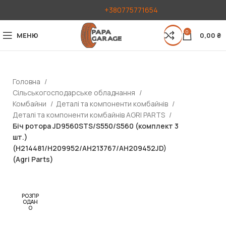
+380775771654
0
МЕНЮ
0,00
₴
Головна
Сільськогосподарське обладнання
Комбайни
Деталі та компоненти комбайнів
Деталі та компоненти комбайнів AGRI PARTS
Біч ротора JD9560STS/S550/S560 (комплект 3
шт.)
(H214481/H209952/AH213767/AH209452JD)
(Agri Parts)
РОЗПР
ОДАН
О