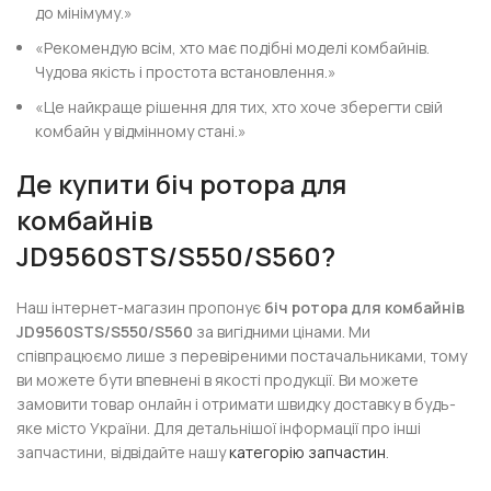
до мінімуму.»
«Рекомендую всім, хто має подібні моделі комбайнів.
Чудова якість і простота встановлення.»
«Це найкраще рішення для тих, хто хоче зберегти свій
комбайн у відмінному стані.»
Де купити біч ротора для
комбайнів
JD9560STS/S550/S560?
Наш інтернет-магазин пропонує
біч ротора для комбайнів
JD9560STS/S550/S560
за вигідними цінами. Ми
співпрацюємо лише з перевіреними постачальниками, тому
ви можете бути впевнені в якості продукції. Ви можете
замовити товар онлайн і отримати швидку доставку в будь-
яке місто України. Для детальнішої інформації про інші
запчастини, відвідайте нашу
категорію запчастин
.