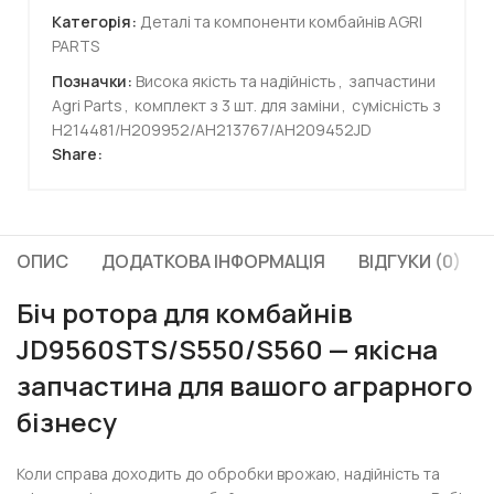
Категорія:
Деталі та компоненти комбайнів AGRI
PARTS
Позначки:
Висока якість та надійність
,
запчастини
Agri Parts
,
комплект з 3 шт. для заміни
,
сумісність з
H214481/H209952/AH213767/AH209452JD
Share:
ОПИС
ДОДАТКОВА ІНФОРМАЦІЯ
ВІДГУКИ (0)
Біч ротора для комбайнів
JD9560STS/S550/S560 — якісна
запчастина для вашого аграрного
бізнесу
Коли справа доходить до обробки врожаю, надійність та