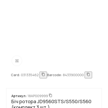
Натисніть, щоб збільшити
Card:
031335462
Barcode:
8433900000
Артикул:
18AP009999
Біч ротора JD9560STS/S550/S560
(комплект 3 шт.)