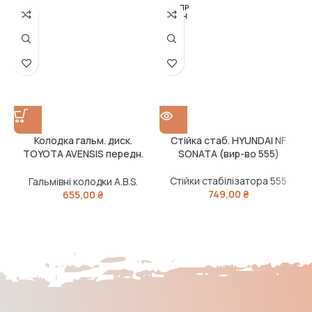
РОЗПР
ОДАН
О
Колодка гальм. диск.
Стійка стаб. HYUNDAI NF
TOYOTA AVENSIS передн.
SONATA (вир-во 555)
(вир-во ABS)
Стійки стабілізатора 555
Гальмівні колодки A.B.S.
749,00
₴
655,00
₴