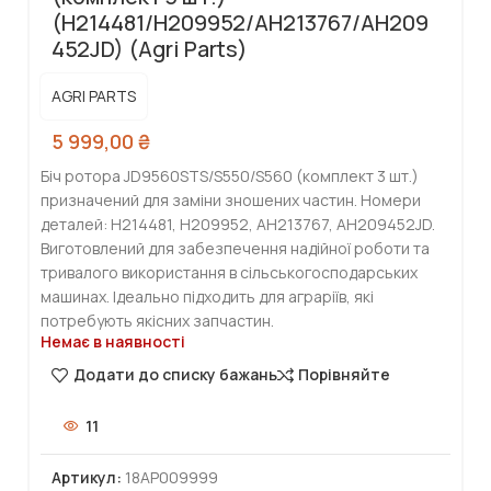
(H214481/H209952/AH213767/AH209
452JD) (Agri Parts)
AGRI PARTS
5 999,00
₴
Біч ротора JD9560STS/S550/S560 (комплект 3 шт.)
призначений для заміни зношених частин. Номери
деталей: H214481, H209952, AH213767, AH209452JD.
Виготовлений для забезпечення надійної роботи та
тривалого використання в сільськогосподарських
машинах. Ідеально підходить для аграріїв, які
потребують якісних запчастин.
Немає в наявності
Додати до списку бажань
Порівняйте
11
Артикул:
18AP009999