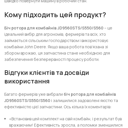
швидко повернути машину в робочий стан.
Кому підходить цей продукт?
Біч ротора для комбайнів JD9560STS/S550/S560
– це
ідеальний вибір для агрономів, фермерів та всіх, хто
займається сільським господарством і використовує
комбайни John Deere. Якщо ваша робота пов’язана зі
збором врожаю, ця запчастина стане необхідною для
забезпечення безперервності процесу роботи.
Відгуки клієнтів та досвіди
використання
Багато фермерів уже вибрали
біч ротора для комбайнів
JD9560STS/S550/S560
і залишилися задоволені якістю та
ефективністю цієї запчастини. Ось кілька їх коментарів:
«Встановив цей комплект на свій комбайн, і результат був
вражаючим! Ефективність зросла, а поломки зменшилися