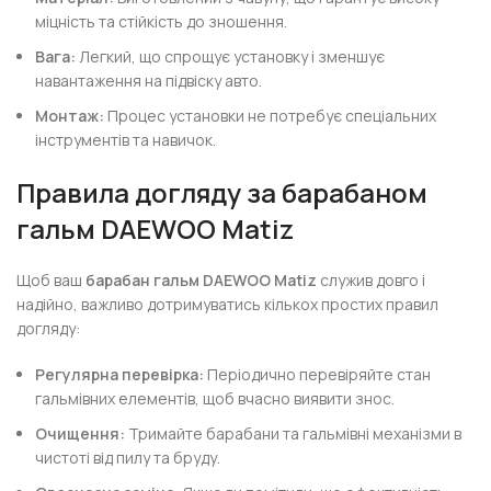
міцність та стійкість до зношення.
Вага:
Легкий, що спрощує установку і зменшує
навантаження на підвіску авто.
Монтаж:
Процес установки не потребує спеціальних
інструментів та навичок.
Правила догляду за барабаном
гальм DAEWOO Matiz
Щоб ваш
барабан гальм DAEWOO Matiz
служив довго і
надійно, важливо дотримуватись кількох простих правил
догляду:
Регулярна перевірка:
Періодично перевіряйте стан
гальмівних елементів, щоб вчасно виявити знос.
Очищення:
Тримайте барабани та гальмівні механізми в
чистоті від пилу та бруду.