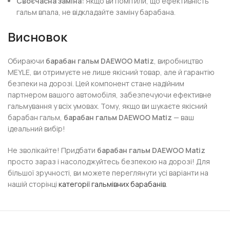
Своєчасна заміна:
Якщо ви помітили, що ефективність
гальм впала, не відкладайте заміну барабана.
Висновок
Обираючи
барабан гальм DAEWOO Matiz
, виробництво
MEYLE, ви отримуєте не лише якісний товар, але й гарантію
безпеки на дорозі. Цей компонент стане надійним
партнером вашого автомобіля, забезпечуючи ефективне
гальмування у всіх умовах. Тому, якщо ви шукаєте якісний
барабан гальм,
барабан гальм DAEWOO Matiz
— ваш
ідеальний вибір!
Не зволікайте! Придбати
барабан гальм DAEWOO Matiz
просто зараз і насолоджуйтесь безпекою на дорозі! Для
більшої зручності, ви можете переглянути усі варіанти на
нашій сторінці
категорії гальмівних барабанів
.