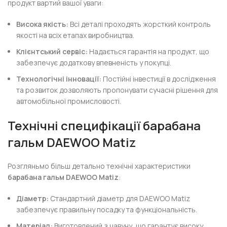
продукт вартий вашої уваги:
Висока якість:
Всі деталі проходять жорсткий контроль
якості на всіх етапах виробництва.
Клієнтський сервіс:
Надається гарантія на продукт, що
забезпечує додаткову впевненість у покупці.
Технологічні інновації:
Постійні інвестиції в дослідження
та розвиток дозволяють пропонувати сучасні рішення для
автомобільної промисловості.
Технічні специфікації барабана
гальм DAEWOO Matiz
Розгляньмо більш детально технічні характеристики
барабана гальм DAEWOO Matiz
:
Діаметр:
Стандартний діаметр для DAEWOO Matiz
забезпечує правильну посадку та функціональність.
Матеріал:
Виготовлений з чавуну, що гарантує високу