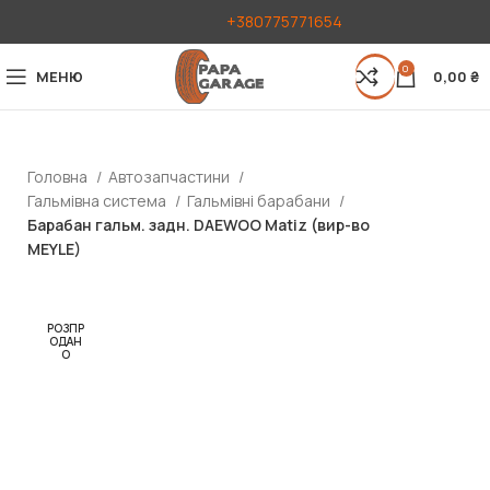
+380775771654
0
МЕНЮ
0,00
₴
Головна
Автозапчастини
Гальмівна система
Гальмівні барабани
Барабан гальм. задн. DAEWOO Matiz (вир-во
MEYLE)
РОЗПР
ОДАН
О