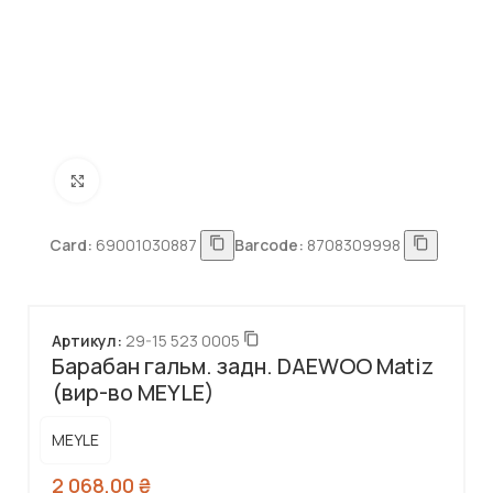
Натисніть, щоб збільшити
Card:
69001030887
Barcode:
8708309998
Артикул:
29-15 523 0005
Барабан гальм. задн. DAEWOO Matiz
(вир-во MEYLE)
MEYLE
2 068,00
₴